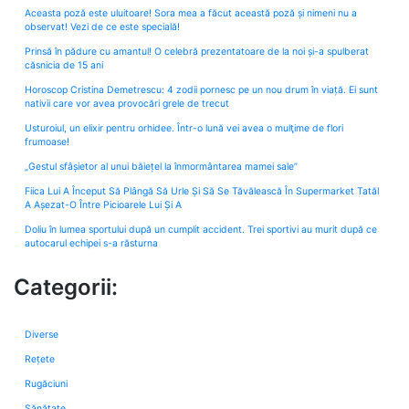
Aceasta poză este uluitoare! Sora mea a făcut această poză și nimeni nu a
observat! Vezi de ce este specială!
Prinsă în pădure cu amantul! O celebră prezentatoare de la noi și-a spulberat
căsnicia de 15 ani
Horoscop Cristina Demetrescu: 4 zodii pornesc pe un nou drum în viață. Ei sunt
nativii care vor avea provocări grele de trecut
Usturoiul, un elixir pentru orhidee. Într-o lună vei avea o mulţime de flori
frumoase!
„Gestul sfâșietor al unui băiețel la înmormântarea mamei sale”
Fiica Lui A Început Să Plângă Să Urle Și Să Se Tăvălească În Supermarket Tatăl
A Așezat-O Între Picioarele Lui Și A
Doliu în lumea sportului după un cumplit accident. Trei sportivi au murit după ce
autocarul echipei s-a răsturna
Categorii:
Diverse
Rețete
Rugăciuni
Sănătate