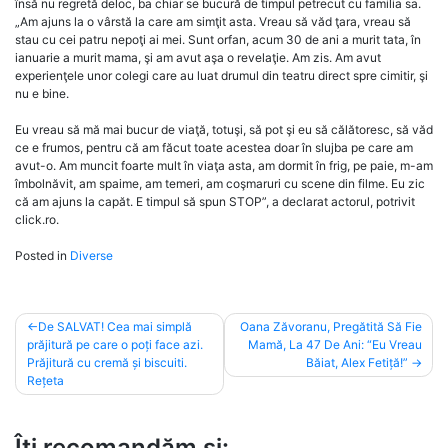
însă nu regretă deloc, ba chiar se bucură de timpul petrecut cu familia sa.
„Am ajuns la o vârstă la care am simţit asta. Vreau să văd ţara, vreau să
stau cu cei patru nepoţi ai mei. Sunt orfan, acum 30 de ani a murit tata, în
ianuarie a murit mama, şi am avut aşa o revelaţie. Am zis. Am avut
experienţele unor colegi care au luat drumul din teatru direct spre cimitir, şi
nu e bine.
Eu vreau să mă mai bucur de viaţă, totuşi, să pot şi eu să călătoresc, să văd
ce e frumos, pentru că am făcut toate acestea doar în slujba pe care am
avut-o. Am muncit foarte mult în viaţa asta, am dormit în frig, pe paie, m-am
îmbolnăvit, am spaime, am temeri, am coşmaruri cu scene din filme. Eu zic
că am ajuns la capăt. E timpul să spun STOP”, a declarat actorul, potrivit
click.ro.
Posted in
Diverse
Post
De SALVAT! Cea mai simplă
Oana Zăvoranu, Pregătită Să Fie
prăjitură pe care o poți face azi.
Mamă, La 47 De Ani: “Eu Vreau
navigation
Prăjitură cu cremă și biscuiti.
Băiat, Alex Fetiță!”
Rețeta
Îți recomandăm și: