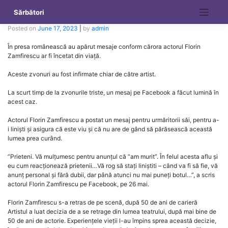
Skip
Sărbători
to
content
Posted on
June 17, 2023
|
by
admin
În presa românească au apărut mesaje conform cărora actorul Florin
Zamfirescu ar fi încetat din viață.
Aceste zvonuri au fost infirmate chiar de către artist.
La scurt timp de la zvonurile triste, un mesaj pe Facebook a făcut lumină în
acest caz.
Actorul Florin Zamfirescu a postat un mesaj pentru urmăritorii săi, pentru a-
i liniști și asigura că este viu și că nu are de gând să părăsească această
lumea prea curând.
”Prieteni. Vă mulțumesc pentru anunțul că “am murit”. În felul acesta aflu și
eu cum reacționează prietenii…Vă rog să stați liniștiti – când va fi să fie, vă
anunț personal și fără dubii, dar până atunci nu mai puneți botul…”, a scris
actorul Florin Zamfirescu pe Facebook, pe 26 mai.
Florin Zamfirescu s-a retras de pe scenă, după 50 de ani de carieră
Artistul a luat decizia de a se retrage din lumea teatrului, după mai bine de
50 de ani de actorie. Experiențele vieții l-au împins sprea această decizie,