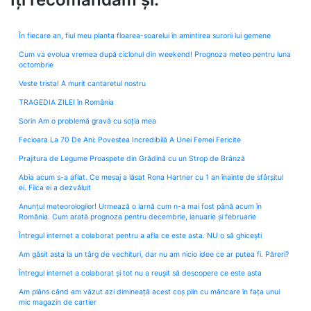
În fiecare an, fiul meu planta floarea-soarelui în amintirea surorii lui gemene
Cum va evolua vremea după ciclonul din weekend! Prognoza meteo pentru luna
octombrie
Veste trista! A murit cantaretul nostru
TRAGEDIA ZILEI în România
Sorin Am o problemă gravă cu soția mea
Fecioara La 70 De Ani: Povestea Incredibilă A Unei Femei Fericite
Prajitura de Legume Proaspete din Grădină cu un Strop de Brânză
Abia acum s-a aflat. Ce mesaj a lăsat Rona Hartner cu 1 an înainte de sfârșitul
ei. Fiica ei a dezvăluit
Anunțul meteorologilor! Urmează o iarnă cum n-a mai fost până acum în
România. Cum arată prognoza pentru decembrie, ianuarie și februarie
Întregul internet a colaborat pentru a afla ce este asta. NU o să ghicești
Am găsit asta la un târg de vechituri, dar nu am nicio idee ce ar putea fi. Păreri?
Întregul internet a colaborat și tot nu a reușit să descopere ce este asta
Am plâns când am văzut azi dimineață acest coș plin cu mâncare în fața unui
mic magazin de cartier