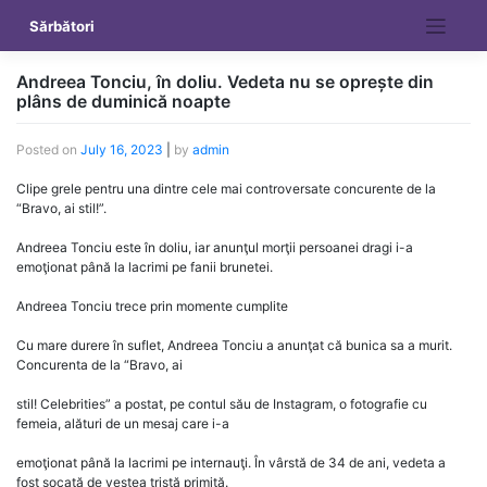
Skip
Sărbători
to
content
Andreea Tonciu, în doliu. Vedeta nu se oprește din
plâns de duminică noapte
Posted on
July 16, 2023
|
by
admin
Clipe grele pentru una dintre cele mai controversate concurente de la
“Bravo, ai stil!”.
Andreea Tonciu este în doliu, iar anunţul morţii persoanei dragi i-a
emoţionat până la lacrimi pe fanii brunetei.
Andreea Tonciu trece prin momente cumplite
Cu mare durere în suflet, Andreea Tonciu a anunţat că bunica sa a murit.
Concurenta de la “Bravo, ai
stil! Celebrities” a postat, pe contul său de Instagram, o fotografie cu
femeia, alături de un mesaj care i-a
emoţionat până la lacrimi pe internauţi. În vârstă de 34 de ani, vedeta a
fost şocată de vestea tristă primită.