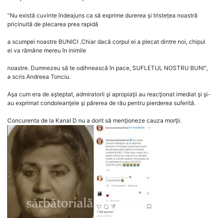
“Nu există cuvinte îndeajuns ca să exprime durerea și tristețea noastră
pricinuită de plecarea prea rapidă
a scumpei noastre BUNICI .Chiar dacă corpul ei a plecat dintre noi, chipul
ei va rămâne mereu în inimile
noastre. Dumnezeu să te odihnească în pace, SUFLETUL NOSTRU BUN!”,
a scris Andreea Tonciu.
Aşa cum era de aşteptat, admiratorii şi apropiaţii au reacţionat imediat şi şi-
au exprimat condoleanţele şi părerea de rău pentru pierderea suferită.
Concurenta de la Kanal D nu a dorit să menţioneze cauza morţii.