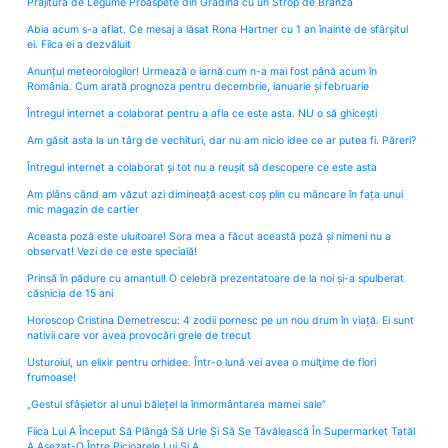
Prajitura de Legume Proaspete din Grădină cu un Strop de Brânză
Abia acum s-a aflat. Ce mesaj a lăsat Rona Hartner cu 1 an înainte de sfârșitul
ei. Fiica ei a dezvăluit
Anunțul meteorologilor! Urmează o iarnă cum n-a mai fost până acum în
România. Cum arată prognoza pentru decembrie, ianuarie și februarie
Întregul internet a colaborat pentru a afla ce este asta. NU o să ghicești
Am găsit asta la un târg de vechituri, dar nu am nicio idee ce ar putea fi. Păreri?
Întregul internet a colaborat și tot nu a reușit să descopere ce este asta
Am plâns când am văzut azi dimineață acest coș plin cu mâncare în fața unui
mic magazin de cartier
Aceasta poză este uluitoare! Sora mea a făcut această poză și nimeni nu a
observat! Vezi de ce este specială!
Prinsă în pădure cu amantul! O celebră prezentatoare de la noi și-a spulberat
căsnicia de 15 ani
Horoscop Cristina Demetrescu: 4 zodii pornesc pe un nou drum în viață. Ei sunt
nativii care vor avea provocări grele de trecut
Usturoiul, un elixir pentru orhidee. Într-o lună vei avea o mulţime de flori
frumoase!
„Gestul sfâșietor al unui băiețel la înmormântarea mamei sale”
Fiica Lui A Început Să Plângă Să Urle Și Să Se Tăvălească În Supermarket Tatăl
A Așezat-O Între Picioarele Lui Și A