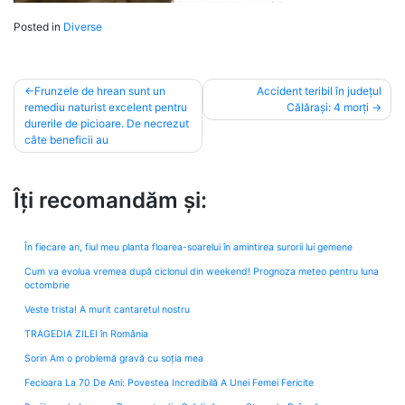
Posted in
Diverse
Post
Frunzele de hrean sunt un
Accident teribil în județul
remediu naturist excelent pentru
Călărași: 4 morți
navigation
durerile de picioare. De necrezut
câte beneficii au
Îți recomandăm și:
În fiecare an, fiul meu planta floarea-soarelui în amintirea surorii lui gemene
Cum va evolua vremea după ciclonul din weekend! Prognoza meteo pentru luna
octombrie
Veste trista! A murit cantaretul nostru
TRAGEDIA ZILEI în România
Sorin Am o problemă gravă cu soția mea
Fecioara La 70 De Ani: Povestea Incredibilă A Unei Femei Fericite