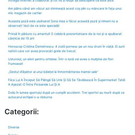
Întregul internet a colaborat și tot nu a reușit să descopere ce este asta
Am plâns când am văzut azi dimineață acest coș plin cu mâncare în fața unui
mic magazin de cartier
Aceasta poză este uluitoare! Sora mea a făcut această poză și nimeni nu a
observat! Vezi de ce este specială!
Prinsă în pădure cu amantul! O celebră prezentatoare de la noi și-a spulberat
căsnicia de 15 ani
Horoscop Cristina Demetrescu: 4 zodii pornesc pe un nou drum în viață. Ei sunt
nativii care vor avea provocări grele de trecut
Usturoiul, un elixir pentru orhidee. Într-o lună vei avea o mulţime de flori
frumoase!
„Gestul sfâșietor al unui băiețel la înmormântarea mamei sale”
Fiica Lui A Început Să Plângă Să Urle Și Să Se Tăvălească În Supermarket Tatăl
A Așezat-O Între Picioarele Lui Și A
Doliu în lumea sportului după un cumplit accident. Trei sportivi au murit după ce
autocarul echipei s-a răsturna
Categorii:
Diverse