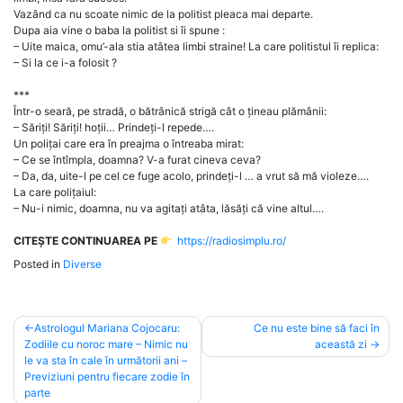
Vazând ca nu scoate nimic de la politist pleaca mai departe.
Dupa aia vine o baba la politist si îi spune :
– Uite maica, omu’-ala stia atâtea limbi straine! La care politistul îi replica:
– Si la ce i-a folosit ?
***
Într-o seară, pe stradă, o bătrânică strigă cât o țineau plămânii:
– Săriți! Săriți! hoții… Prindeți-l repede….
Un polițai care era în preajma o întreaba mirat:
– Ce se întîmpla, doamna? V-a furat cineva ceva?
– Da, da, uite-l pe cel ce fuge acolo, prindeți-l … a vrut să mă violeze….
La care polițaiul:
– Nu-i nimic, doamna, nu va agitați atâta, lăsăți că vine altul….
CITEȘTE CONTINUAREA PE
https://radiosimplu.ro/
Posted in
Diverse
Post
Astrologul Mariana Cojocaru:
Ce nu este bine să faci în
Zodiile cu noroc mare – Nimic nu
această zi
navigation
le va sta în cale în următorii ani –
Previziuni pentru fiecare zodie în
parte