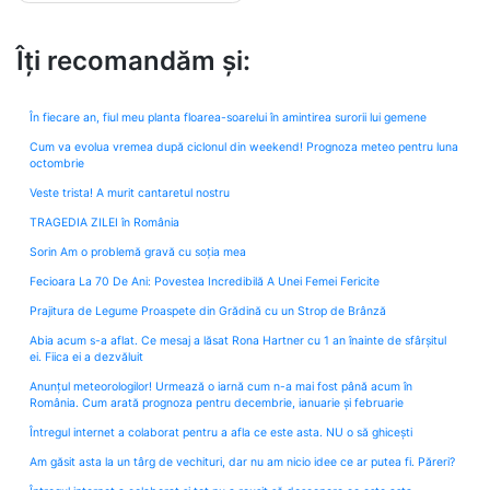
Îți recomandăm și:
În fiecare an, fiul meu planta floarea-soarelui în amintirea surorii lui gemene
Cum va evolua vremea după ciclonul din weekend! Prognoza meteo pentru luna
octombrie
Veste trista! A murit cantaretul nostru
TRAGEDIA ZILEI în România
Sorin Am o problemă gravă cu soția mea
Fecioara La 70 De Ani: Povestea Incredibilă A Unei Femei Fericite
Prajitura de Legume Proaspete din Grădină cu un Strop de Brânză
Abia acum s-a aflat. Ce mesaj a lăsat Rona Hartner cu 1 an înainte de sfârșitul
ei. Fiica ei a dezvăluit
Anunțul meteorologilor! Urmează o iarnă cum n-a mai fost până acum în
România. Cum arată prognoza pentru decembrie, ianuarie și februarie
Întregul internet a colaborat pentru a afla ce este asta. NU o să ghicești
Am găsit asta la un târg de vechituri, dar nu am nicio idee ce ar putea fi. Păreri?