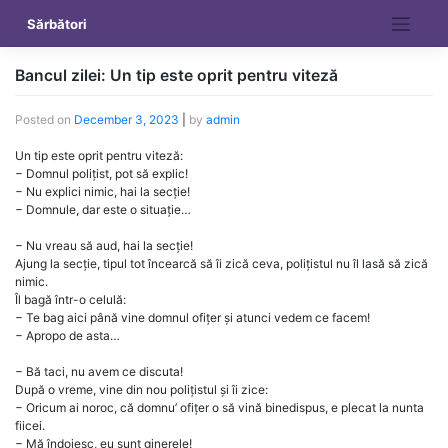
Skip
Sărbători
to
content
Bancul zilei: Un tip este oprit pentru viteză
Posted on
December 3, 2023
|
by
admin
Un tip este oprit pentru viteză:
− Domnul polițist, pot să explic!
− Nu explici nimic, hai la secție!
− Domnule, dar este o situație…
− Nu vreau să aud, hai la secție!
Ajung la secție, tipul tot încearcă să îi zică ceva, polițistul nu îl lasă să zică
nimic.
Îl bagă într-o celulă:
− Te bag aici până vine domnul ofițer și atunci vedem ce facem!
− Apropo de asta…
− Bă taci, nu avem ce discuta!
După o vreme, vine din nou polițistul și îi zice:
− Oricum ai noroc, că domnu’ ofițer o să vină binedispus, e plecat la nunta
fiicei.
− Mă îndoiesc, eu sunt ginerele!