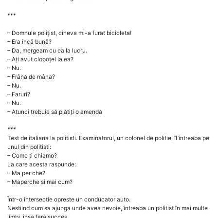
***
– Domnule polițist, cineva mi-a furat bicicleta!
– Era încă bună?
– Da, mergeam cu ea la lucru.
– Ați avut clopoțel la ea?
– Nu.
– Frână de mâna?
– Nu.
– Faruri?
– Nu.
– Atunci trebuie să plătiți o amendă
***
Test de italiana la politisti. Examinatorul, un colonel de politie, îl întreaba pe
unul din politisti:
– Come ti chiamo?
La care acesta raspunde:
– Ma per che?
– Maperche si mai cum?
Într-o intersectie opreste un conducator auto.
Nestiind cum sa ajunga unde avea nevoie, întreaba un politist în mai multe
limbi, însa fara succes.