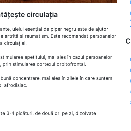
tățește circulația
ante, uleiul esențial de piper negru este de ajutor
de artrită și reumatism. Este recomandat persoanelor
C
 circulației.
e stimularea apetitului, mai ales în cazul persoanelor
 prin stimularea cortexul orbitofrontal.
i bună concentrare, mai ales în zilele în care suntem
l afrodisiac.
e 3-4 picături, de două ori pe zi, dizolvate