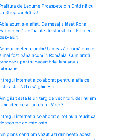
Prajitura de Legume Proaspete din Grădină cu
un Strop de Brânză
Abia acum s-a aflat. Ce mesaj a lăsat Rona
Hartner cu 1 an înainte de sfârșitul ei. Fiica ei a
dezvăluit
Anunțul meteorologilor! Urmează o iarnă cum n-
a mai fost până acum în România. Cum arată
prognoza pentru decembrie, ianuarie și
februarie
Întregul internet a colaborat pentru a afla ce
este asta. NU o să ghicești
Am găsit asta la un târg de vechituri, dar nu am
nicio idee ce ar putea fi. Păreri?
Întregul internet a colaborat și tot nu a reușit să
descopere ce este asta
Am plâns când am văzut azi dimineață acest