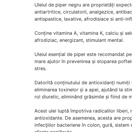
Uleiul de piper negru are proprietăți expecto
antiartritice, circulatorii, analgezice, antib
antispastice, laxative, afrodisiace si anti-inf
Conține vitamina A, vitamina K, calciu și sele
afrodiziac, energizant, stimulant mental.
Uleiul esențial de piper este recomandat pe
mare ajutor în prevenirea și stoparea poftelo
stres.
Datorită conținutului de antioxidanți numiți 
eliminarea toxinelor și a apei, ajutând la stim
rol diuretic, eliminând grăsimile și fiind de 
Acest ulei luptă împotriva radicalilor liberi,
antioxidante. De asemenea, acesta are propri
infecţiilor bacteriene în colon, gură, sistem 
efecte neplăcute.