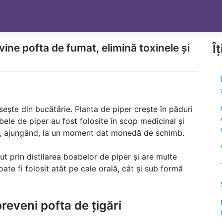
evine pofta de fumat, elimină toxinele și
Î
ește din bucătărie. Planta de piper crește în păduri
abele de piper au fost folosite în scop medicinal și
ri, ajungând, la un moment dat monedă de schimb.
ut prin distilarea boabelor de piper și are multe
te fi folosit atât pe cale orală, cât și sub formă
reveni pofta de țigări