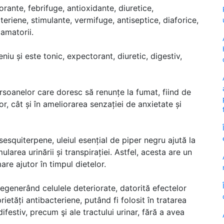
rante, febrifuge, antioxidante, diuretice,
acteriene, stimulante, vermifuge, antiseptice, diaforice,
lamatorii.
niu și este tonic, expectorant, diuretic, digestiv,
rsoanelor care doresc să renunțe la fumat, fiind de
r, cât și în ameliorarea senzației de anxietate și
sesquiterpene, uleiul esențial de piper negru ajută la
ularea urinării și transpirației. Astfel, acesta are un
mare ajutor în timpul dietelor.
 regenerând celulele deteriorate, datorită efectelor
etăți antibacteriene, putând fi folosit în tratarea
difestiv, precum şi ale tractului urinar, fără a avea