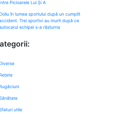
Între Picioarele Lui Și A
Doliu în lumea sportului după un cumplit
accident. Trei sportivi au murit după ce
autocarul echipei s-a răsturna
ategorii:
Diverse
Rețete
Rugăciuni
Sănătate
Sfaturi utile