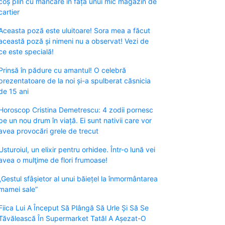
coș plin cu mâncare în fața unui mic magazin de
cartier
Aceasta poză este uluitoare! Sora mea a făcut
această poză și nimeni nu a observat! Vezi de
ce este specială!
Prinsă în pădure cu amantul! O celebră
prezentatoare de la noi și-a spulberat căsnicia
de 15 ani
Horoscop Cristina Demetrescu: 4 zodii pornesc
pe un nou drum în viață. Ei sunt nativii care vor
avea provocări grele de trecut
Usturoiul, un elixir pentru orhidee. Într-o lună vei
avea o mulţime de flori frumoase!
„Gestul sfâșietor al unui băiețel la înmormântarea
mamei sale”
Fiica Lui A Început Să Plângă Să Urle Și Să Se
Tăvălească În Supermarket Tatăl A Așezat-O