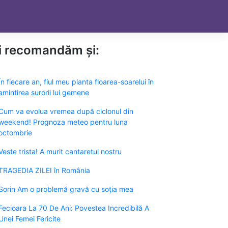
ți recomandăm și:
În fiecare an, fiul meu planta floarea-soarelui în
amintirea surorii lui gemene
Cum va evolua vremea după ciclonul din
weekend! Prognoza meteo pentru luna
octombrie
Veste trista! A murit cantaretul nostru
TRAGEDIA ZILEI în România
Sorin Am o problemă gravă cu soția mea
Fecioara La 70 De Ani: Povestea Incredibilă A
Unei Femei Fericite