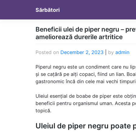
Skip
Sărbători
to
content
Beneficii ulei de piper negru – pr
ameliorează durerile artritice
Posted on
December 2, 2023
|
by
admin
Piperul negru este un condiment care nu lips
și se cațără pe alți copaci, fiind un lian. Bo
gastronomic încă din cele mai vechi timpu
Uleiul esențial de boabe de piper este obțin
beneficii pentru organismul uman. Acesta poa
topică.
Uleiul de piper negru poate p