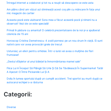
Întregul internet a colaborat și tot nu a reușit să descopere ce este asta
Am plâns când am văzut azi dimineață acest coș plin cu mâncare în fața unui
mic magazin de cartier
Aceasta poză este uluitoare! Sora mea a făcut această poză și nimeni nu a
observat! Vezi de ce este specială!
Prinsă în pădure cu amantul! O celebră prezentatoare de la noi și-a spulberat
căsnicia de 15 ani
Horoscop Cristina Demetrescu: 4 zodii pornesc pe un nou drum în viață. Ei sunt
nativii care vor avea provocări grele de trecut
Usturoiul, un elixir pentru orhidee. Într-o lună vei avea o mulţime de flori
frumoase!
„Gestul sfâșietor al unui băiețel la înmormântarea mamei sale”
Fiica Lui A Început Să Plângă Să Urle Și Să Se Tăvălească În Supermarket Tatăl
A Așezat-O Între Picioarele Lui Și A
Doliu în lumea sportului după un cumplit accident. Trei sportivi au murit după ce
autocarul echipei s-a răsturna
Categorii:
Diverse