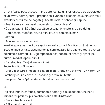
***
Un om foarte bogat şedea într-o cafenea. La un moment dat, se apropie de
el un evreu bătrân, care-i propune să-i vândă o brichetă de aur în schimbul
averilor acumulate de bogătaş. Acesta râde în hohote şi-i spune:
– Toată averea mea pentru această bricheta de aur?
– Da.. așteaptă . Bătrânul apasă pe butonul brichetei și apare duhul.
– Porunceşte, stăpâne, spune duhul! Ce-ţi doreşte inima?
Bătrânul:
– Adu-mi o ceaşcă de ceai.
Imediat apare pe masă o ceaşcă de ceai aburind. Bogătanul rămâne mut.
Scoate imediat nişte documente, le semnează şi îşi transferă toată averea
pe numele bătrânului. Fuge repede acasă, scoate bricheta şi apasă pe
buton. Imediat, apare duhul:
– Da, stăpâne. Ce-ţi doreşte inima?
Fostul bogătaş îi spune:
– Vreau restituirea imediată a averii mele, vreau un Jet privat, un Yacht, un
Lamborghini, un conac în Toscana şi o vilă în Elveţia.
– Îmi pare rău, stăpâne, dar eu fac doar ceai sau cafea!
***
O pisică intră în cafenea, comandă o cafea și o felie de tort. Chelnerul
rămâne stupefiat și pisica observând asta îl întreabă:
– S-a întâmplat ceva?
– Păi, sunteți o pisică!