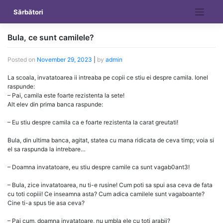
Skip
Sărbători
to
content
Bula, ce sunt camilele?
Posted on
November 29, 2023
|
by
admin
La scoala, invatatoarea ii intreaba pe copii ce stiu ei despre camila. Ionel
raspunde:
– Pai, camila este foarte rezistenta la sete!
Alt elev din prima banca raspunde:
– Eu stiu despre camila ca e foarte rezistenta la carat greutati!
Bula, din ultima banca, agitat, statea cu mana ridicata de ceva timp; voia si
el sa raspunda la intrebare…
– Doamna invatatoare, eu stiu despre camile ca sunt vagab0ant3!
– Bula, zice invatatoarea, nu ti-e rusine! Cum poti sa spui asa ceva de fata
cu toti copiii! Ce inseamna asta? Cum adica camilele sunt vagaboante?
Cine ti-a spus tie asa ceva?
– Pai cum, doamna invatatoare, nu umbla ele cu toti arabii?