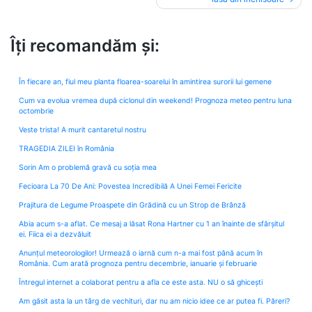
Îți recomandăm și:
În fiecare an, fiul meu planta floarea-soarelui în amintirea surorii lui gemene
Cum va evolua vremea după ciclonul din weekend! Prognoza meteo pentru luna
octombrie
Veste trista! A murit cantaretul nostru
TRAGEDIA ZILEI în România
Sorin Am o problemă gravă cu soția mea
Fecioara La 70 De Ani: Povestea Incredibilă A Unei Femei Fericite
Prajitura de Legume Proaspete din Grădină cu un Strop de Brânză
Abia acum s-a aflat. Ce mesaj a lăsat Rona Hartner cu 1 an înainte de sfârșitul
ei. Fiica ei a dezvăluit
Anunțul meteorologilor! Urmează o iarnă cum n-a mai fost până acum în
România. Cum arată prognoza pentru decembrie, ianuarie și februarie
Întregul internet a colaborat pentru a afla ce este asta. NU o să ghicești
Am găsit asta la un târg de vechituri, dar nu am nicio idee ce ar putea fi. Păreri?