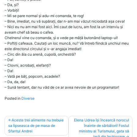
– Da, și?
– Vorbiți!
– Mi se pare normal și adu-mi comanda, te rog!
– Bine, imediat, nu vă supărați, dar n-am mai văzut niciodată așa ceva!
– Nici eu nu am mai fost aici. Îmi caut de lucru, am fost la un interviu și
aveam chef să beau o cafea.
Chelnerul vine cu comanda, și o vede pe mâță butonând laptop-ul!
– Poftiți cafeaua. Cautați un loc muncă, nu? Vă întreb fiindcă unchiul meu
este directorul circului și v-ar angaja imediat!
– Circ din ăla cu arenă, cupolă, orchestră?
– Da!
– Clovni, acrobați, elefanți?
– Da!
– Vată pe băț, popcorn, acadele?
– Da, da, da!
– Sună tentant, dar nu văd de ce ar avea nevoie de un programator!
Posted in
Diverse
Post
Aceste trei alimente nu trebuie
Elena Udrea își încearcă norocul
sa lipseasca de pe masa de
înainte de sărbători! Fostul
navigation
Sfantul Andrei
ministru al Turismului, gata să
iasă din închisoare