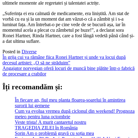
ultimele momente ale regretatei și talentatei actrițe.
„Suferința ei era calmată de medicamente, era liniștită. Am stat de
vorbă cu ea și la un moment dat am văzut-o că a zâmbit și i s-a
luminat fața. Am întrebat-o pe cine vede de se bucură așa, iar în
momentul acela a plecat cu zâmbetul pe buze!”, a declarat sora
Ronei Hartner, Rinda Hartner, care a fost lângă vedetă până când și-
a dat ultima suflare.
Posted in
Diverse
Post
În grija cui va rămâne fiica Ronei Hartner și unde va locui după
decesul artistei: „O să ne străduim”
navigation
Angajator norvegian oferă locuri de muncă bine plătite într-o fabrică
de procesare a crabilor
Îți recomandăm și:
În fiecare an, fiul meu planta floarea-soarelui în amintirea
surorii lui gemene
Cum va evolua vremea după ciclonul din weekend! Prognoza
meteo pentru luna octombrie
Veste trista! A murit cantaretul nostru
TRAGEDIA ZILEI în România
Sorin Am o problemă gravă cu soția mea