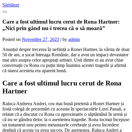
Skip
Sărbători
to
content
Care a fost ultimul lucru cerut de Rona Hartner:
„Nici prin gând nu-i trecea că o să moară”
Posted on
November 27, 2023
|
by
admin
Anunțul despre trecerea în neființă a Ronei Hartner, la vârsta de doar
50 de ani, a șocat întreaga Românie, dar a avut un impact devastator
mai ales asupra celor apropiați artistei. Unii dintre ei au avut chiar
conversații cu Rona cu puțin timp înaintea acestei tragedii și afirmă
că starea acesteia era aparent bună.
Care a fost ultimul lucru cerut de Rona
Hartner
Raluca Andreea Andrei, cea mai bună prietenă a Ronei Hartner și
fostă colegă de prezentări cu aceasta în spectacolele Lizei Panait, a
relatat că a discutat cu Rona cu aproximativ o săptămână în urmă și
că nu se gândea deloc la o asemenea tragedie. Rona tocmai începuse
un tratament nou pentru metastazele cerebrale și avea încredere
deplină că acesta va avea succes. De asemenea, Raluca Andrei a