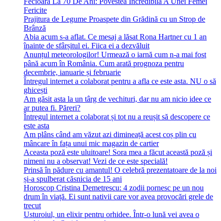
Fecioara La 70 De Ani: Povestea Incredibilă A Unei Femei
Fericite
Prajitura de Legume Proaspete din Grădină cu un Strop de
Brânză
Abia acum s-a aflat. Ce mesaj a lăsat Rona Hartner cu 1 an
înainte de sfârșitul ei. Fiica ei a dezvăluit
Anunțul meteorologilor! Urmează o iarnă cum n-a mai fost
până acum în România. Cum arată prognoza pentru
decembrie, ianuarie și februarie
Întregul internet a colaborat pentru a afla ce este asta. NU o să
ghicești
Am găsit asta la un târg de vechituri, dar nu am nicio idee ce
ar putea fi. Păreri?
Întregul internet a colaborat și tot nu a reușit să descopere ce
este asta
Am plâns când am văzut azi dimineață acest coș plin cu
mâncare în fața unui mic magazin de cartier
Aceasta poză este uluitoare! Sora mea a făcut această poză și
nimeni nu a observat! Vezi de ce este specială!
Prinsă în pădure cu amantul! O celebră prezentatoare de la noi
și-a spulberat căsnicia de 15 ani
Horoscop Cristina Demetrescu: 4 zodii pornesc pe un nou
drum în viață. Ei sunt nativii care vor avea provocări grele de
trecut
Usturoiul, un elixir pentru orhidee. Într-o lună vei avea o