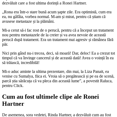
dezvăluit care a fost ultima dorință a Ronei Hartner.
„Rona era într-o stare bună acum șapte zile. Era optimistă, cum era
ea, nu gâfâia, vorbea normal. M-am și mirat, pentru că știam că
avusese metastaze și la plămâni.
Mi-a cerut să-i fac rost de o perucă, pentru că a început un tratament
nou pentru metastazele de la creier și va avea nevoie de această
perucă după tratament. Era un tratament mai agresiv și rămânea fără
păr.
Nici prin gând nu-i trecea, deci, să moară! Dar, deloc! Ea a crezut tot
timpul că va învinge cancerul și de această dată! Avea o voință în ea
să trăiască, incredibilă!
Mi-o aduc aminte la ultima prezentare, din mai, la Liza Panait, ea
venise cu Sumalya, fiica ei. Vroia să o pregătească și pe ea de scenă,
parcă știa sărăcuța că va pleca din această lume”, a povestit Raluca,
pentru Click.
Cum au fost ultimele clipe ale Ronei
Hartner
De asemenea, sora vedetei, Rinda Hartner, a dezvăluit cum au fost