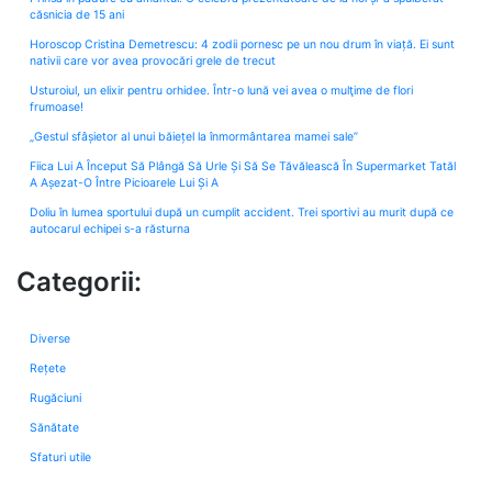
căsnicia de 15 ani
Horoscop Cristina Demetrescu: 4 zodii pornesc pe un nou drum în viață. Ei sunt
nativii care vor avea provocări grele de trecut
Usturoiul, un elixir pentru orhidee. Într-o lună vei avea o mulţime de flori
frumoase!
„Gestul sfâșietor al unui băiețel la înmormântarea mamei sale”
Fiica Lui A Început Să Plângă Să Urle Și Să Se Tăvălească În Supermarket Tatăl
A Așezat-O Între Picioarele Lui Și A
Doliu în lumea sportului după un cumplit accident. Trei sportivi au murit după ce
autocarul echipei s-a răsturna
Categorii:
Diverse
Rețete
Rugăciuni
Sănătate
Sfaturi utile