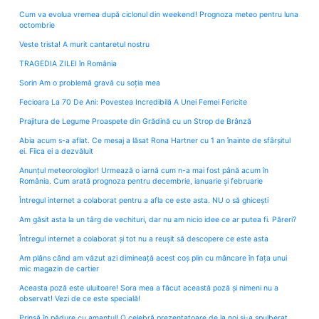
Cum va evolua vremea după ciclonul din weekend! Prognoza meteo pentru luna
octombrie
Veste trista! A murit cantaretul nostru
TRAGEDIA ZILEI în România
Sorin Am o problemă gravă cu soția mea
Fecioara La 70 De Ani: Povestea Incredibilă A Unei Femei Fericite
Prajitura de Legume Proaspete din Grădină cu un Strop de Brânză
Abia acum s-a aflat. Ce mesaj a lăsat Rona Hartner cu 1 an înainte de sfârșitul
ei. Fiica ei a dezvăluit
Anunțul meteorologilor! Urmează o iarnă cum n-a mai fost până acum în
România. Cum arată prognoza pentru decembrie, ianuarie și februarie
Întregul internet a colaborat pentru a afla ce este asta. NU o să ghicești
Am găsit asta la un târg de vechituri, dar nu am nicio idee ce ar putea fi. Păreri?
Întregul internet a colaborat și tot nu a reușit să descopere ce este asta
Am plâns când am văzut azi dimineață acest coș plin cu mâncare în fața unui
mic magazin de cartier
Aceasta poză este uluitoare! Sora mea a făcut această poză și nimeni nu a
observat! Vezi de ce este specială!
Prinsă în pădure cu amantul! O celebră prezentatoare de la noi și-a spulberat