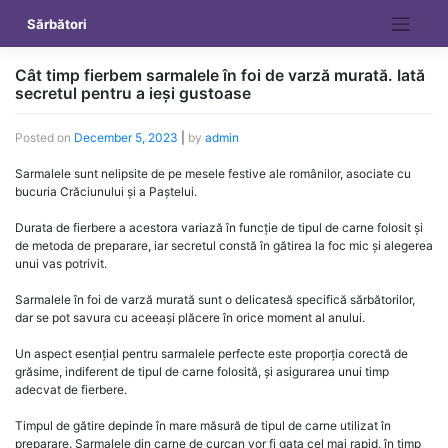
Skip
Sărbători
to
content
Cât timp fierbem sarmalele în foi de varză murată. Iată
secretul pentru a ieși gustoase
Posted on
December 5, 2023
|
by
admin
Sarmalele sunt nelipsite de pe mesele festive ale românilor, asociate cu
bucuria Crăciunului și a Paștelui.
Durata de fierbere a acestora variază în funcție de tipul de carne folosit și
de metoda de preparare, iar secretul constă în gătirea la foc mic și alegerea
unui vas potrivit.
Sarmalele în foi de varză murată sunt o delicatesă specifică sărbătorilor,
dar se pot savura cu aceeași plăcere în orice moment al anului.
Un aspect esențial pentru sarmalele perfecte este proporția corectă de
grăsime, indiferent de tipul de carne folosită, și asigurarea unui timp
adecvat de fierbere.
Timpul de gătire depinde în mare măsură de tipul de carne utilizat în
preparare. Sarmalele din carne de curcan vor fi gata cel mai rapid, în timp