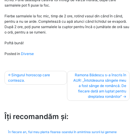
sarmalele pot fi puse la foc.
Fierbe sarmalele la foc mic, timp de 2 ore, rotind vasul din când în când,
pentru a nu se arde. Completează cu apă atunci când lichidul se evaporă.
După 2 ore, poți pune sarmalele la cuptor pentru încă o jumătate de oră sau
o oră, pentru a se rumeni.
Poftă bună!
Posted in
Diverse
Post
Singurul horoscop care
Ramona Bădescu s-a înscris în
conteaza.
AUR: „Întotdeauna sângele meu
navigation
a fost sânge de româncă. De
fiecare dată am luptat pentru
dreptatea românilor”
Îți recomandăm și:
În fiecare an, fiul meu planta floarea-soarelui în amintirea surorii lui gemene