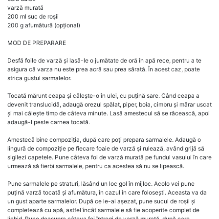
varză murată
200 ml suc de roșii
200 g afumătură (opțional)
MOD DE PREPARARE
Desfă foile de varză și lasă-le o jumătate de oră în apă rece, pentru a te
asigura că varza nu este prea acră sau prea sărată. În acest caz, poate
strica gustul sarmalelor.
Tocată mărunt ceapa și călește-o în ulei, cu puțină sare. Când ceapa a
devenit translucidă, adaugă orezul spălat, piper, boia, cimbru și mărar uscat
și mai călește timp de câteva minute. Lasă amestecul să se răcească, apoi
adaugă-l peste carnea tocată.
Amestecă bine compoziția, după care poți prepara sarmalele. Adaugă o
lingură de compoziție pe fiecare foaie de varză și rulează, având grijă să
sigilezi capetele. Pune câteva foi de varză murată pe fundul vasului în care
urmează să fierbi sarmalele, pentru ca acestea să nu se lipească.
Pune sarmalele pe straturi, lăsând un loc gol în mijloc. Acolo vei pune
puțină varză tocată și afumătura, în cazul în care folosești. Aceasta va da
un gust aparte sarmalelor. După ce le-ai așezat, pune sucul de roșii și
completează cu apă, astfel încât sarmalele să fie acoperite complet de
lichid. Pune deasupra câteva foi întregi de varză murată, după care