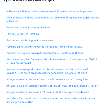
În fiecare an, fiul meu planta floarea-soarelui în amintirea surorii lui gemene
Cum va evolua vremea după ciclonul din weekend! Prognoza meteo pentru luna
octombrie
Veste trista! A murit cantaretul nostru
TRAGEDIA ZILEI în România
Sorin Am o problemă gravă cu soția mea
Fecioara La 70 De Ani: Povestea Incredibilă A Unei Femei Fericite
Prajitura de Legume Proaspete din Grădină cu un Strop de Brânză
Abia acum s-a aflat. Ce mesaj a lăsat Rona Hartner cu 1 an înainte de sfârșitul
ei. Fiica ei a dezvăluit
Anunțul meteorologilor! Urmează o iarnă cum n-a mai fost până acum în
România. Cum arată prognoza pentru decembrie, ianuarie și februarie
Întregul internet a colaborat pentru a afla ce este asta. NU o să ghicești
Am găsit asta la un târg de vechituri, dar nu am nicio idee ce ar putea fi. Păreri?
Întregul internet a colaborat și tot nu a reușit să descopere ce este asta
Am plâns când am văzut azi dimineață acest coș plin cu mâncare în fața unui
mic magazin de cartier