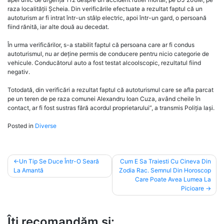
raza localității Șcheia. Din verificările efectuate a rezultat faptul că un
autoturism ar fi intrat într-un stâlp electric, apoi într-un gard, o persoană
fiind rănită, iar alte două au decedat.
În urma verificărilor, s-a stabilit faptul că persoana care ar fi condus
autoturismul, nu ar deține permis de conducere pentru nicio categorie de
vehicule. Conducătorul auto a fost testat alcoolscopic, rezultatul fiind
negativ.
Totodată, din verificări a rezultat faptul că autoturismul care se afla parcat
pe un teren de pe raza comunei Alexandru Ioan Cuza, având cheile în
contact, ar fi fost sustras fără acordul proprietarului”, a transmis Poliția Iași.
Posted in
Diverse
Post
Un Tip Se Duce Într-O Seară
Cum E Sa Traiesti Cu Cineva Din
La Amantă
Zodia Rac. Semnul Din Horoscop
navigation
Care Poate Avea Lumea La
Picioare
Îți recomandăm și: