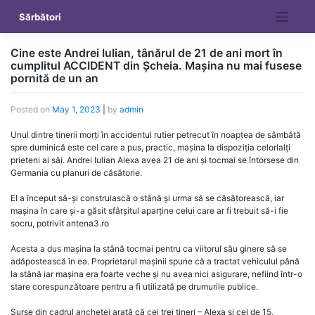
Skip
Sărbători
to
content
Cine este Andrei Iulian, tânărul de 21 de ani mort în
cumplitul ACCIDENT din Șcheia. Mașina nu mai fusese
pornită de un an
Posted on
May 1, 2023
|
by
admin
Unul dintre tinerii morți în accidentul rutier petrecut în noaptea de sâmbătă
spre duminică este cel care a pus, practic, mașina la dispoziția celorlalți
prieteni ai săi. Andrei Iulian Alexa avea 21 de ani și tocmai se întorsese din
Germania cu planuri de căsătorie.
El a început să-și construiască o stână și urma să se căsătorească, iar
mașina în care și-a găsit sfârșitul aparține celui care ar fi trebuit să-i fie
socru, potrivit antena3.ro
Acesta a dus mașina la stână tocmai pentru ca viitorul său ginere să se
adăpostească în ea. Proprietarul mașinii spune că a tractat vehiculul până
la stână iar mașina era foarte veche și nu avea nici asigurare, nefiind într-o
stare corespunzătoare pentru a fi utilizată pe drumurile publice.
Surse din cadrul anchetei arată că cei trei tineri – Alexa și cel de 15,