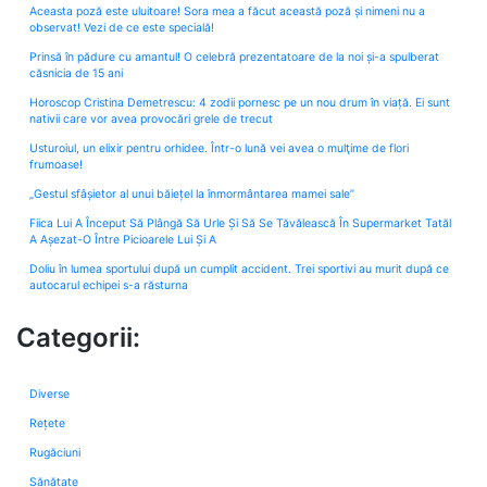
Aceasta poză este uluitoare! Sora mea a făcut această poză și nimeni nu a
observat! Vezi de ce este specială!
Prinsă în pădure cu amantul! O celebră prezentatoare de la noi și-a spulberat
căsnicia de 15 ani
Horoscop Cristina Demetrescu: 4 zodii pornesc pe un nou drum în viață. Ei sunt
nativii care vor avea provocări grele de trecut
Usturoiul, un elixir pentru orhidee. Într-o lună vei avea o mulţime de flori
frumoase!
„Gestul sfâșietor al unui băiețel la înmormântarea mamei sale”
Fiica Lui A Început Să Plângă Să Urle Și Să Se Tăvălească În Supermarket Tatăl
A Așezat-O Între Picioarele Lui Și A
Doliu în lumea sportului după un cumplit accident. Trei sportivi au murit după ce
autocarul echipei s-a răsturna
Categorii:
Diverse
Rețete
Rugăciuni
Sănătate