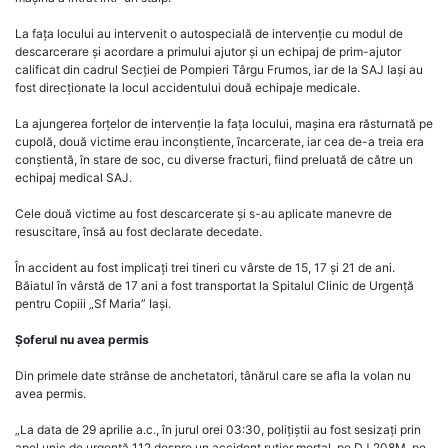
La fața locului au intervenit o autospecială de intervenție cu modul de
descarcerare și acordare a primului ajutor și un echipaj de prim-ajutor
calificat din cadrul Secției de Pompieri Târgu Frumos, iar de la SAJ Iași au
fost direcționate la locul accidentului două echipaje medicale.
La ajungerea forțelor de intervenție la fața locului, mașina era răsturnată pe
cupolă, două victime erau inconștiente, încarcerate, iar cea de-a treia era
conștientă, în stare de soc, cu diverse fracturi, fiind preluată de către un
echipaj medical SAJ.
Cele două victime au fost descarcerate și s-au aplicate manevre de
resuscitare, însă au fost declarate decedate.
În accident au fost implicați trei tineri cu vârste de 15, 17 și 21 de ani.
Băiatul în vârstă de 17 ani a fost transportat la Spitalul Clinic de Urgență
pentru Copiii „Sf Maria” Iași.
Șoferul nu avea permis
Din primele date strânse de anchetatori, tânărul care se afla la volan nu
avea permis.
„La data de 29 aprilie a.c., în jurul orei 03:30, polițiștii au fost sesizați prin
apel unic de urgență 112 despre un accident rutier mortal, pe DJ 208M, pe