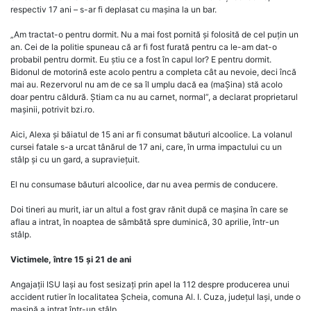
respectiv 17 ani – s-ar fi deplasat cu mașina la un bar.
„Am tractat-o pentru dormit. Nu a mai fost pornită și folosită de cel puțin un
an. Cei de la politie spuneau că ar fi fost furată pentru ca le-am dat-o
probabil pentru dormit. Eu știu ce a fost în capul lor? E pentru dormit.
Bidonul de motorină este acolo pentru a completa cât au nevoie, deci încă
mai au. Rezervorul nu am de ce sa îl umplu dacă ea (maȘina) stă acolo
doar pentru căldură. Știam ca nu au carnet, normal”, a declarat proprietarul
mașinii, potrivit bzi.ro.
Aici, Alexa și băiatul de 15 ani ar fi consumat băuturi alcoolice. La volanul
cursei fatale s-a urcat tânărul de 17 ani, care, în urma impactului cu un
stâlp și cu un gard, a supraviețuit.
El nu consumase băuturi alcoolice, dar nu avea permis de conducere.
Doi tineri au murit, iar un altul a fost grav rănit după ce mașina în care se
aflau a intrat, în noaptea de sâmbătă spre duminică, 30 aprilie, într-un
stâlp.
Victimele, între 15 și 21 de ani
Angajații ISU Iași au fost sesizați prin apel la 112 despre producerea unui
accident rutier în localitatea Șcheia, comuna Al. I. Cuza, județul Iași, unde o
mașină a intrat într-un stâlp.