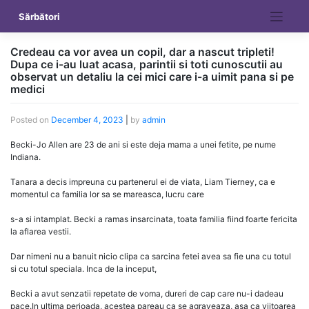
Skip
Sărbători
to
content
Credeau ca vor avea un copil, dar a nascut tripleti!
Dupa ce i-au luat acasa, parintii si toti cunoscutii au
observat un detaliu la cei mici care i-a uimit pana si pe
medici
Posted on
December 4, 2023
|
by
admin
Becki-Jo Allen are 23 de ani si este deja mama a unei fetite, pe nume
Indiana.
Tanara a decis impreuna cu partenerul ei de viata, Liam Tierney, ca e
momentul ca familia lor sa se mareasca, lucru care
s-a si intamplat. Becki a ramas insarcinata, toata familia fiind foarte fericita
la aflarea vestii.
Dar nimeni nu a banuit nicio clipa ca sarcina fetei avea sa fie una cu totul
si cu totul speciala. Inca de la inceput,
Becki a avut senzatii repetate de voma, dureri de cap care nu-i dadeau
pace.In ultima perioada, acestea pareau ca se agraveaza, asa ca viitoarea