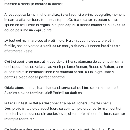
mamica a decis sa mearga la doctor.
A fost supusa la mai multe analize, i s-a facut si o prima ecografie, moment
in care a aflat un lucru total neasteptat. Cu toate ca se asteptau sa i se
spuna ca totul este in regula, nici prin cap nu ii trecea mamei ca nu avea sa
aduca pe lume un copil, ci trei.
„A fost cel mai mare soc al vietii mele. Nu am avut niciodata tripleti in
familie, asa ca vestea a venit ca un soc”, a dezvaluit tanara imediat ce a
aflat marea veste.
Cei trei copii s-au nascut in cea de-a 31-a saptamana de sarcina, in urma
unei operatii de cezariana, au venit pe lume Roman, Rocco si Rohan, care
au fost tinuti in incubator inca 6 saptamani pentru a lua in greutate si
pentru a pleca acasa perfect sanatosi.
Odata ajunsi acasa, toata lumea observa cat de bine seamana cei trei!
Suprizele nu se terminau aici! Parintii au dorit sa
le faca un test, astfel au descoperit ca baietii lor erau foarte speciali.
Desi probabilitatile ca acest lucru sa se intample erau foarte mici, cei trei
bebelusi se nascusera din acelasi ovul, si sunt tripleti identici, lucru care se
intampla foarte rar.
Cu toate acestea, mama nu are nicio problema in a-i identifica. „Doar