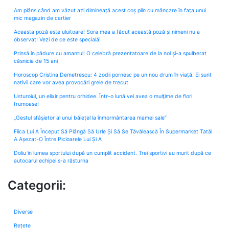
Am plâns când am văzut azi dimineață acest coș plin cu mâncare în fața unui
mic magazin de cartier
Aceasta poză este uluitoare! Sora mea a făcut această poză și nimeni nu a
observat! Vezi de ce este specială!
Prinsă în pădure cu amantul! O celebră prezentatoare de la noi și-a spulberat
căsnicia de 15 ani
Horoscop Cristina Demetrescu: 4 zodii pornesc pe un nou drum în viață. Ei sunt
nativii care vor avea provocări grele de trecut
Usturoiul, un elixir pentru orhidee. Într-o lună vei avea o mulţime de flori
frumoase!
„Gestul sfâșietor al unui băiețel la înmormântarea mamei sale”
Fiica Lui A Început Să Plângă Să Urle Și Să Se Tăvălească În Supermarket Tatăl
A Așezat-O Între Picioarele Lui Și A
Doliu în lumea sportului după un cumplit accident. Trei sportivi au murit după ce
autocarul echipei s-a răsturna
Categorii:
Diverse
Rețete