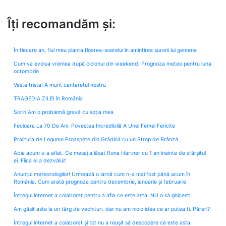
Îți recomandăm și:
În fiecare an, fiul meu planta floarea-soarelui în amintirea surorii lui gemene
Cum va evolua vremea după ciclonul din weekend! Prognoza meteo pentru luna
octombrie
Veste trista! A murit cantaretul nostru
TRAGEDIA ZILEI în România
Sorin Am o problemă gravă cu soția mea
Fecioara La 70 De Ani: Povestea Incredibilă A Unei Femei Fericite
Prajitura de Legume Proaspete din Grădină cu un Strop de Brânză
Abia acum s-a aflat. Ce mesaj a lăsat Rona Hartner cu 1 an înainte de sfârșitul
ei. Fiica ei a dezvăluit
Anunțul meteorologilor! Urmează o iarnă cum n-a mai fost până acum în
România. Cum arată prognoza pentru decembrie, ianuarie și februarie
Întregul internet a colaborat pentru a afla ce este asta. NU o să ghicești
Am găsit asta la un târg de vechituri, dar nu am nicio idee ce ar putea fi. Păreri?
Întregul internet a colaborat și tot nu a reușit să descopere ce este asta