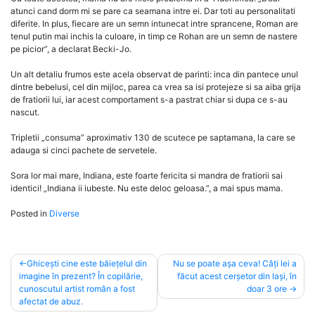
atunci cand dorm mi se pare ca seamana intre ei. Dar toti au personalitati
diferite. In plus, fiecare are un semn intunecat intre sprancene, Roman are
tenul putin mai inchis la culoare, in timp ce Rohan are un semn de nastere
pe picior”, a declarat Becki-Jo.
Un alt detaliu frumos este acela observat de parinti: inca din pantece unul
dintre bebelusi, cel din mijloc, parea ca vrea sa isi protejeze si sa aiba grija
de fratiorii lui, iar acest comportament s-a pastrat chiar si dupa ce s-au
nascut.
Tripletii „consuma” aproximativ 130 de scutece pe saptamana, la care se
adauga si cinci pachete de servetele.
Sora lor mai mare, Indiana, este foarte fericita si mandra de fratiorii sai
identici! „Indiana ii iubeste. Nu este deloc geloasa.”, a mai spus mama.
Posted in
Diverse
Post
Ghicești cine este băiețelul din
Nu se poate așa ceva! Câți lei a
imagine în prezent? În copilărie,
făcut acest cerșetor din Iași, în
navigation
cunoscutul artist român a fost
doar 3 ore
afectat de abuz.