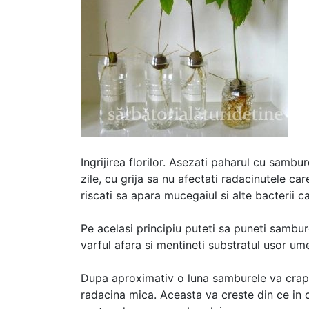
Ingrijirea florilor. Asezati paharul cu samb
zile, cu grija sa nu afectati radacinutele ca
riscati sa apara mucegaiul si alte bacterii
Pe acelasi principiu puteti sa puneti sambu
varful afara si mentineti substratul usor um
Dupa aproximativ o luna samburele va crapa,
radacina mica. Aceasta va creste din ce in c