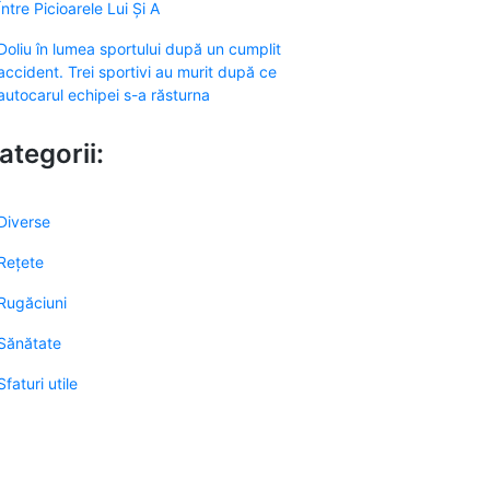
Între Picioarele Lui Și A
Doliu în lumea sportului după un cumplit
accident. Trei sportivi au murit după ce
autocarul echipei s-a răsturna
ategorii:
Diverse
Rețete
Rugăciuni
Sănătate
Sfaturi utile