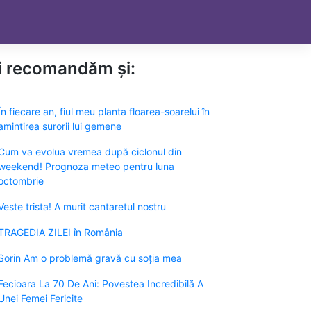
ți recomandăm și:
În fiecare an, fiul meu planta floarea-soarelui în
amintirea surorii lui gemene
Cum va evolua vremea după ciclonul din
weekend! Prognoza meteo pentru luna
octombrie
Veste trista! A murit cantaretul nostru
TRAGEDIA ZILEI în România
Sorin Am o problemă gravă cu soția mea
Fecioara La 70 De Ani: Povestea Incredibilă A
Unei Femei Fericite