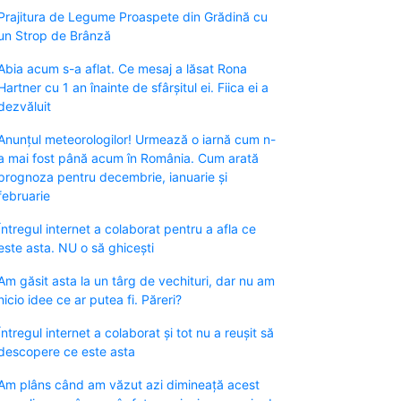
Prajitura de Legume Proaspete din Grădină cu
un Strop de Brânză
Abia acum s-a aflat. Ce mesaj a lăsat Rona
Hartner cu 1 an înainte de sfârșitul ei. Fiica ei a
dezvăluit
Anunțul meteorologilor! Urmează o iarnă cum n-
a mai fost până acum în România. Cum arată
prognoza pentru decembrie, ianuarie și
februarie
Întregul internet a colaborat pentru a afla ce
este asta. NU o să ghicești
Am găsit asta la un târg de vechituri, dar nu am
nicio idee ce ar putea fi. Păreri?
Întregul internet a colaborat și tot nu a reușit să
descopere ce este asta
Am plâns când am văzut azi dimineață acest