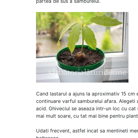
partea de sus a samburelui.
Cand lastarul a ajuns la aproximativ 15 cm e
continuare varful samburelui afara. Alegeti
acid. Ghiveciul se aseaza intr-un loc cu ca
mai mult soare, cu tat mai bine pentru plant
Udati frecvent, astfel incat sa mentineti me
balteasca.