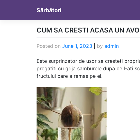
Skip
Sărbători
to
content
CUM SA CRESTI ACASA UN AV
Posted on
June 1, 2023
|
by
admin
Este surprinzator de usor sa cresteti propr
pregatiti cu grija samburele dupa ce l-ati sc
fructului care a ramas pe el.