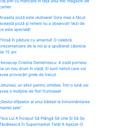
coș plin cu mâncare în fața unui mic magazin de
cartier
Aceasta poză este uluitoare! Sora mea a făcut
această poză și nimeni nu a observat! Vezi de
ce este specială!
Prinsă în pădure cu amantul! O celebră
prezentatoare de la noi și-a spulberat căsnicia
de 15 ani
Horoscop Cristina Demetrescu: 4 zodii pornesc
pe un nou drum în viață. Ei sunt nativii care vor
avea provocări grele de trecut
Usturoiul, un elixir pentru orhidee. Într-o lună vei
avea o mulţime de flori frumoase!
„Gestul sfâșietor al unui băiețel la înmormântarea
mamei sale”
Fiica Lui A Început Să Plângă Să Urle Și Să Se
Tăvălească În Supermarket Tatăl A Așezat-O