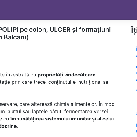
LIPI pe colon, ULCER și formațiuni
Î
n Balcani)
te înzestrată cu
proprietăți vindecătoare
ație prin care trece, conținutul ei nutrițional se
ervare, care alterează chimia alimentelor. În mod
m iaurtul sau laptele bătut, fermentarea verzei
te cu
îmbunătățirea sistemului imunitar și al celui
ndocrine
.