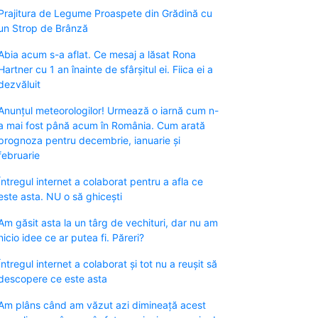
Prajitura de Legume Proaspete din Grădină cu
un Strop de Brânză
Abia acum s-a aflat. Ce mesaj a lăsat Rona
Hartner cu 1 an înainte de sfârșitul ei. Fiica ei a
dezvăluit
Anunțul meteorologilor! Urmează o iarnă cum n-
a mai fost până acum în România. Cum arată
prognoza pentru decembrie, ianuarie și
februarie
Întregul internet a colaborat pentru a afla ce
este asta. NU o să ghicești
Am găsit asta la un târg de vechituri, dar nu am
nicio idee ce ar putea fi. Păreri?
Întregul internet a colaborat și tot nu a reușit să
descopere ce este asta
Am plâns când am văzut azi dimineață acest