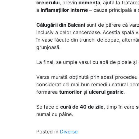
creierului
, previn
demența
, ajută la tratare
a
inflamațiilor interne
– cauza principală a 
Călugării din Balcani
sunt de părere că varz
inclusiv a celor canceroase. Aceștia spală v
în vase făcute din trunchi de copac, alternâ
grunjoasă.
La final, se umple vasul cu apă de ploaie ș
Varza murată obținută prin acest procedeu
considerat cel mai bun remediu natural pen
formarea
tumorilor
și
ulcerul gastric
.
Se face o
cură de 40 de zile
, timp în care
s
numai cu pâine.
Posted in
Diverse