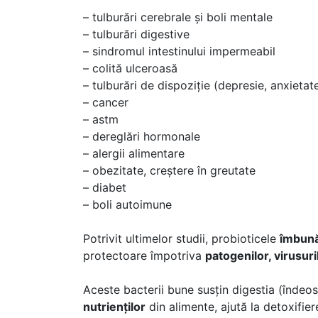
– tulburări cerebrale și boli mentale
– tulburări digestive
– sindromul intestinului impermeabil
– colită ulceroasă
– tulburări de dispoziție (depresie, anxietat
– cancer
– astm
– dereglări hormonale
– alergii alimentare
– obezitate, creștere în greutate
– diabet
– boli autoimune
Potrivit ultimelor studii, probioticele
îmbună
protectoare împotriva
patogenilor, virusuril
Aceste bacterii bune susțin digestia (îndeose
nutrienților
din alimente, ajută la detoxifie