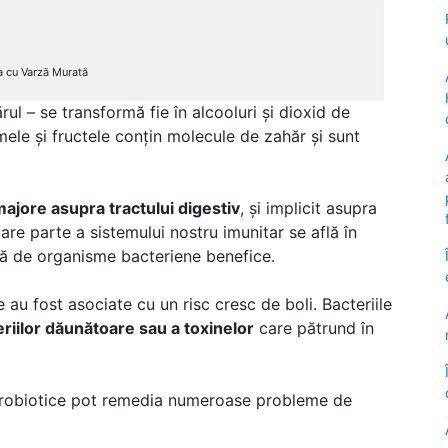
a cu Varză Murată
ul – se transformă fie în alcooluri și dioxid de
umele și fructele conțin molecule de zahăr și sunt
majore asupra tractului digestiv
, și implicit asupra
mare parte a sistemului nostru imunitar se află în
ază de organisme bacteriene benefice.
e au fost asociate cu un risc cresc de boli. Bacteriile
riilor dăunătoare sau a toxinelor
care pătrund în
e probiotice pot remedia numeroase probleme de