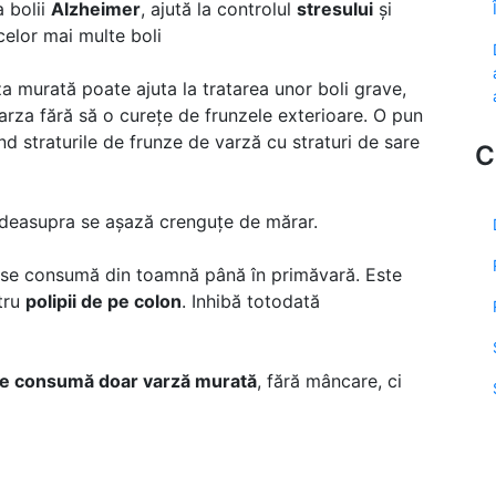
a bolii
Alzheimer
, ajută la controlul
stresului
și
celor mai multe boli
a murată poate ajuta la tratarea unor boli grave,
arza fără să o curețe de frunzele exterioare. O pun
nd straturile de frunze de varză cu straturi de sare
C
i deasupra se așază crenguțe de mărar.
 se consumă din toamnă până în primăvară. Este
tru
polipii de pe colon
. Inhibă totodată
e consumă doar varză murată
, fără mâncare, ci