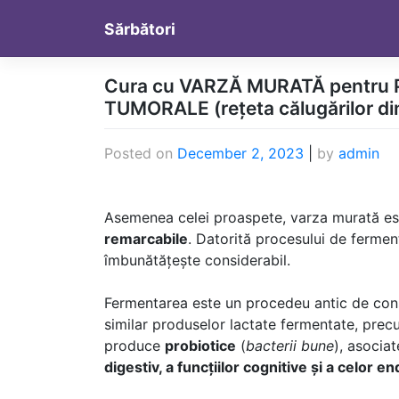
Skip
Sărbători
to
content
Cura cu VARZĂ MURATĂ pentru PO
TUMORALE (rețeta călugărilor di
Posted on
December 2, 2023
|
by
admin
Asemenea celei proaspete, varza murată es
remarcabile
. Datorită procesului de ferment
îmbunătățește considerabil.
Fermentarea este un procedeu antic de cons
similar produselor lactate fermentate, precu
produce
probiotice
(
bacterii bune
), asocia
digestiv, a funcțiilor cognitive și a celor e