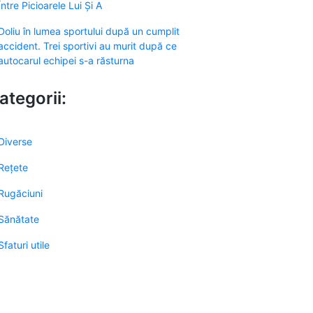
Între Picioarele Lui Și A
Doliu în lumea sportului după un cumplit
accident. Trei sportivi au murit după ce
autocarul echipei s-a răsturna
ategorii:
Diverse
Rețete
Rugăciuni
Sănătate
Sfaturi utile