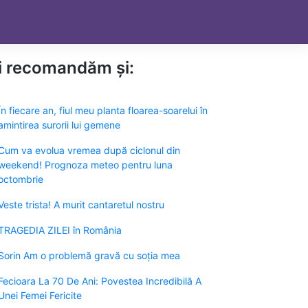
ți recomandăm și:
În fiecare an, fiul meu planta floarea-soarelui în
amintirea surorii lui gemene
Cum va evolua vremea după ciclonul din
weekend! Prognoza meteo pentru luna
octombrie
Veste trista! A murit cantaretul nostru
TRAGEDIA ZILEI în România
Sorin Am o problemă gravă cu soția mea
Fecioara La 70 De Ani: Povestea Incredibilă A
Unei Femei Fericite