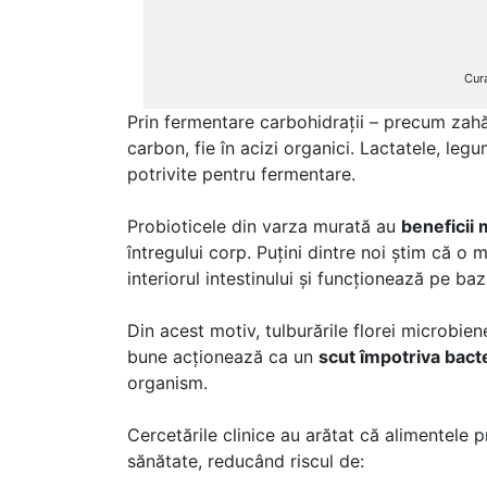
Cur
Prin fermentare carbohidrații – precum zahăr
carbon, fie în acizi organici. Lactatele, leg
potrivite pentru fermentare.
Probioticele din varza murată au
beneficii 
întregului corp. Puțini dintre noi știm că o 
interiorul intestinului și funcționează pe b
Din acest motiv, tulburările florei microbien
bune acționează ca un
scut împotriva bacte
organism.
Cercetările clinice au arătat că alimentel
sănătate, reducând riscul de: