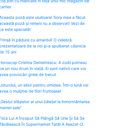
coș plin cu mâncare în fața unui mic magazin de
cartier
Aceasta poză este uluitoare! Sora mea a făcut
această poză și nimeni nu a observat! Vezi de
ce este specială!
Prinsă în pădure cu amantul! O celebră
prezentatoare de la noi și-a spulberat căsnicia
de 15 ani
Horoscop Cristina Demetrescu: 4 zodii pornesc
pe un nou drum în viață. Ei sunt nativii care vor
avea provocări grele de trecut
Usturoiul, un elixir pentru orhidee. Într-o lună vei
avea o mulţime de flori frumoase!
„Gestul sfâșietor al unui băiețel la înmormântarea
mamei sale”
Fiica Lui A Început Să Plângă Să Urle Și Să Se
Tăvălească În Supermarket Tatăl A Așezat-O