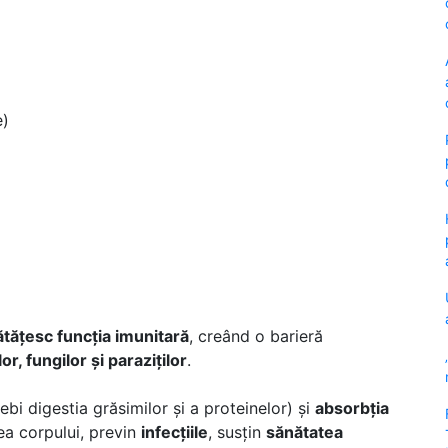
e)
tățesc funcția imunitară
, creând o barieră
or, fungilor și paraziților
.
bi digestia grăsimilor și a proteinelor) și
absorbția
rea corpului, previn
infecțiile
, susțin
sănătatea