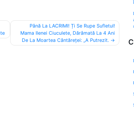
Până La LACRIMI! Ți Se Rupe Sufletul!
ște
Mama Ilenei Ciuculete, Dărâmată La 4 Ani
De La Moartea Cântăreței: „A Putrezit.
C