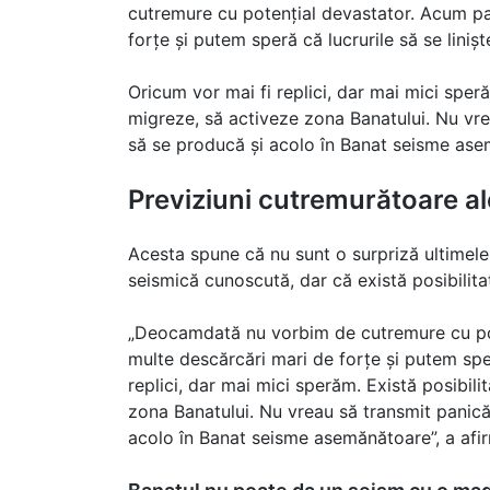
cutremure cu potențial devastator. Acum p
forțe și putem speră că lucrurile să se liniș
Oricum vor mai fi replici, dar mai mici sper
migreze, să activeze zona Banatului. Nu vre
să se producă și acolo în Banat seisme asem
Previziuni cutremurătoare a
Acesta spune că nu sunt o surpriză ultimele
seismică cunoscută, dar că există posibilita
„Deocamdată nu vorbim de cutremure cu po
multe descărcări mari de forțe și putem sper
replici, dar mai mici sperăm. Există posibil
zona Banatului. Nu vreau să transmit panică,
acolo în Banat seisme asemănătoare”, a af