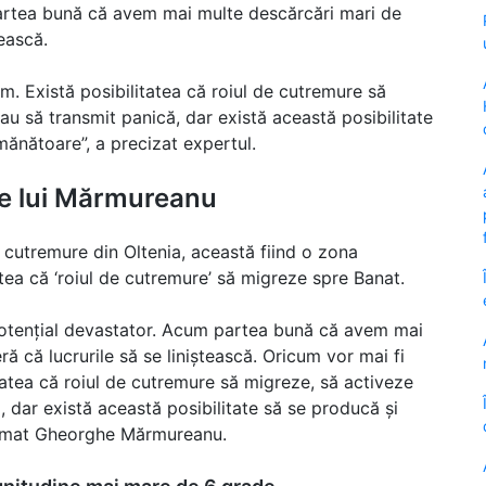
artea bună că avem mai multe descărcări mari de
tească.
ăm. Există posibilitatea că roiul de cutremure să
au să transmit panică, dar există această posibilitate
ănătoare”, a precizat expertul.
le lui Mărmureanu
 cutremure din Oltenia, această fiind o zona
tea că ‘roiul de cutremure’ să migreze spre Banat.
tențial devastator. Acum partea bună că avem mai
ă că lucrurile să se liniștească. Oricum vor mai fi
itatea că roiul de cutremure să migreze, să activeze
 dar există această posibilitate să se producă și
irmat Gheorghe Mărmureanu.