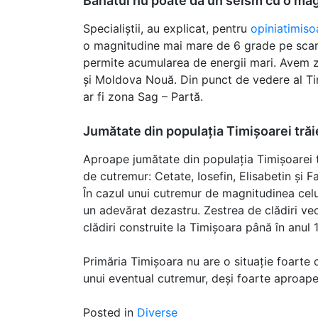
Banatul nu poate da un seism cu o ma
Specialiștii, au explicat, pentru
opiniatimiso
o magnitudine mai mare de 6 grade pe scară
permite acumularea de energii mari. Avem z
și Moldova Nouă. Din punct de vedere al Tim
ar fi zona Sag – Partă.
Jumătate din populația Timișoarei trăie
Aproape jumătate din populația Timișoarei tr
de cutremur: Cetate, Iosefin, Elisabetin și F
În cazul unui cutremur de magnitudinea celu
un adevărat dezastru. Zestrea de clădiri ve
clădiri construite la Timișoara până în anul 
Primăria Timișoara nu are o situație foarte c
unui eventual cutremur, deși foarte aproape
Posted in
Diverse