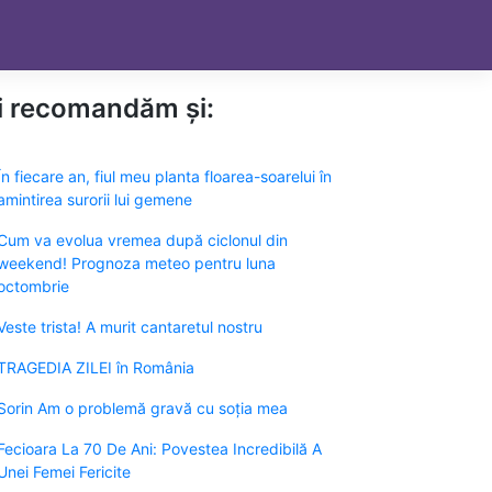
ți recomandăm și:
În fiecare an, fiul meu planta floarea-soarelui în
amintirea surorii lui gemene
Cum va evolua vremea după ciclonul din
weekend! Prognoza meteo pentru luna
octombrie
Veste trista! A murit cantaretul nostru
TRAGEDIA ZILEI în România
Sorin Am o problemă gravă cu soția mea
Fecioara La 70 De Ani: Povestea Incredibilă A
Unei Femei Fericite