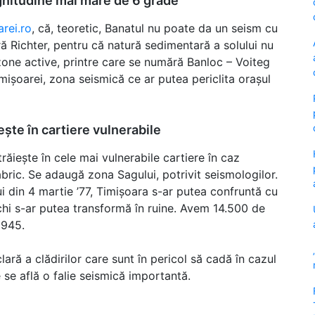
gnitudine mai mare de 6 grade
arei.ro
, că, teoretic, Banatul nu poate da un seism cu
 Richter, pentru că natură sedimentară a solului nu
one active, printre care se numără Banloc – Voiteg
ișoarei, zona seismică ce ar putea periclita orașul
ște în cartiere vulnerabile
ăiește în cele mai vulnerabile cartiere în caz
abric. Se adaugă zona Sagului, potrivit seismologilor.
i din 4 martie ’77, Timișoara s-ar putea confruntă cu
chi s-ar putea transformă în ruine. Avem 14.500 de
1945.
lară a clădirilor care sunt în pericol să cadă în cazul
 se află o falie seismică importantă.