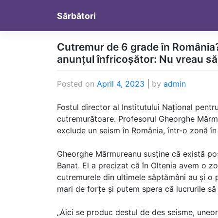
Skip
Sărbători
to
content
Cutremur de 6 grade în România
anunțul înfricoșător: Nu vreau s
Posted on
April 4, 2023
|
by
admin
Fostul director al Institutului Național pent
cutremurătoare. Profesorul Gheorghe Mărmur
exclude un seism în România, într-o zonă în
Gheorghe Mărmureanu susține că există posi
Banat. El a precizat că în Oltenia avem o zo
cutremurele din ultimele săptămâni au și o
mari de forțe și putem spera că lucrurile să
„Aici se produc destul de des seisme, uneo