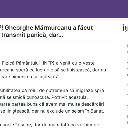
?! Gheorghe Mărmureanu a făcut
Î
ă transmit panică, dar…
ru Fizică Pământului (INFP) a venit cu o veste
eanu speră ca lucrurile să se liniștească, dar nu
 care nimeni nu se așteaptă.
bilitatea că roiul de cutremure să migreze spre
nă seismică cunoscută. Potrivit acestuia,
 parte partea bună că avem mai multe descărcări
 se liniștească, dar nu exclude un seism în Banat.
ri unele în serie, dar deocamdată nu vorbim de