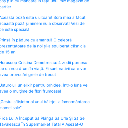
coș plin cu mâncare în fața unui mic magazin de
cartier
Aceasta poză este uluitoare! Sora mea a făcut
această poză și nimeni nu a observat! Vezi de
ce este specială!
Prinsă în pădure cu amantul! O celebră
prezentatoare de la noi și-a spulberat căsnicia
de 15 ani
Horoscop Cristina Demetrescu: 4 zodii pornesc
pe un nou drum în viață. Ei sunt nativii care vor
avea provocări grele de trecut
Usturoiul, un elixir pentru orhidee. Într-o lună vei
avea o mulţime de flori frumoase!
„Gestul sfâșietor al unui băiețel la înmormântarea
mamei sale”
Fiica Lui A Început Să Plângă Să Urle Și Să Se
Tăvălească În Supermarket Tatăl A Așezat-O