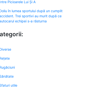
Între Picioarele Lui Și A
Doliu în lumea sportului după un cumplit
accident. Trei sportivi au murit după ce
autocarul echipei s-a răsturna
ategorii:
Diverse
Rețete
Rugăciuni
Sănătate
Sfaturi utile