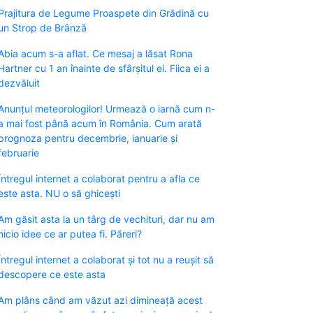
Prajitura de Legume Proaspete din Grădină cu
un Strop de Brânză
Abia acum s-a aflat. Ce mesaj a lăsat Rona
Hartner cu 1 an înainte de sfârșitul ei. Fiica ei a
dezvăluit
Anunțul meteorologilor! Urmează o iarnă cum n-
a mai fost până acum în România. Cum arată
prognoza pentru decembrie, ianuarie și
februarie
Întregul internet a colaborat pentru a afla ce
este asta. NU o să ghicești
Am găsit asta la un târg de vechituri, dar nu am
nicio idee ce ar putea fi. Păreri?
Întregul internet a colaborat și tot nu a reușit să
descopere ce este asta
Am plâns când am văzut azi dimineață acest