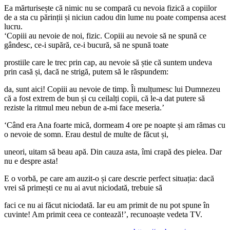
Ea mărturisește că nimic nu se compară cu nevoia fizică a copiilor
de a sta cu părinții și niciun cadou din lume nu poate compensa acest
lucru.
‘Copiii au nevoie de noi, fizic. Copiii au nevoie să ne spună ce
gândesc, ce-i supără, ce-i bucură, să ne spună toate
prostiile care le trec prin cap, au nevoie să știe că suntem undeva
prin casă și, dacă ne strigă, putem să le răspundem:
da, sunt aici! Copiii au nevoie de timp. Îi mulțumesc lui Dumnezeu
că a fost extrem de bun și cu ceilalți copii, că le-a dat putere să
reziste la ritmul meu nebun de a-mi face meseria.’
‘Când era Ana foarte mică, dormeam 4 ore pe noapte și am rămas cu
o nevoie de somn. Erau destul de multe de făcut și,
uneori, uitam să beau apă. Din cauza asta, îmi crapă des pielea. Dar
nu e despre asta!
E o vorbă, pe care am auzit-o și care descrie perfect situația: dacă
vrei să primești ce nu ai avut niciodată, trebuie să
faci ce nu ai făcut niciodată. Iar eu am primit de nu pot spune în
cuvinte! Am primit ceea ce contează!’, recunoaște vedeta TV.