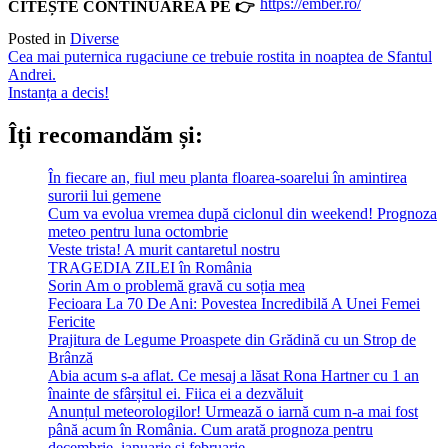
https://ember.ro/
CITEȘTE CONTINUAREA PE 👉
Posted in
Diverse
Post
Cea mai puternica rugaciune ce trebuie rostita in noaptea de Sfantul
Andrei.
navigation
Instanța a decis!
Îți recomandăm și:
În fiecare an, fiul meu planta floarea-soarelui în amintirea
surorii lui gemene
Cum va evolua vremea după ciclonul din weekend! Prognoza
meteo pentru luna octombrie
Veste trista! A murit cantaretul nostru
TRAGEDIA ZILEI în România
Sorin Am o problemă gravă cu soția mea
Fecioara La 70 De Ani: Povestea Incredibilă A Unei Femei
Fericite
Prajitura de Legume Proaspete din Grădină cu un Strop de
Brânză
Abia acum s-a aflat. Ce mesaj a lăsat Rona Hartner cu 1 an
înainte de sfârșitul ei. Fiica ei a dezvăluit
Anunțul meteorologilor! Urmează o iarnă cum n-a mai fost
până acum în România. Cum arată prognoza pentru
decembrie, ianuarie și februarie