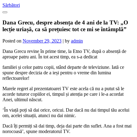
Skip
Sărbători
to
content
Dana Grecu, despre absența de 4 ani de la TV: „O
lecție uriașă, ca să prețuiesc tot ce mi se întâmplă”
Posted on
November 29, 2023
|
by
admin
Dana Grecu revine în prime time, la Etno TV, după o absență de
aproape patru ani. În tot acest timp, ea s-a dedicat
familiei și celor patru copii, stând departe de televiziune. Iată ce
spune despre decizia de a ieși pentru o vreme din lumina
reflectoarelor!
Marele regret al prezentatoarei TV este acela că nu a putut să le
acorde tuturor copiilor ei, timpul și atenția pe care i le-a acordat
Anei, ultimul născut.
‘În viață poți să dai orice, oricui. Dar dacă nu dai timpul tău acelui
om, acelei situații, atunci nu dai nimic.
Dacă îți permiți să dai timp, deja dai parte din suflet. Ana a fost mai
norocoasă’, spune moderatorul TV.