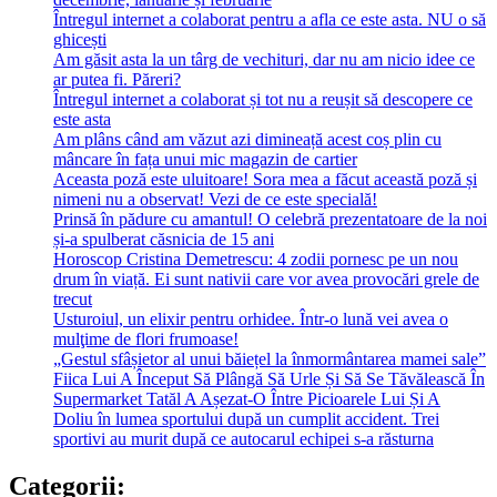
Întregul internet a colaborat pentru a afla ce este asta. NU o să
ghicești
Am găsit asta la un târg de vechituri, dar nu am nicio idee ce
ar putea fi. Păreri?
Întregul internet a colaborat și tot nu a reușit să descopere ce
este asta
Am plâns când am văzut azi dimineață acest coș plin cu
mâncare în fața unui mic magazin de cartier
Aceasta poză este uluitoare! Sora mea a făcut această poză și
nimeni nu a observat! Vezi de ce este specială!
Prinsă în pădure cu amantul! O celebră prezentatoare de la noi
și-a spulberat căsnicia de 15 ani
Horoscop Cristina Demetrescu: 4 zodii pornesc pe un nou
drum în viață. Ei sunt nativii care vor avea provocări grele de
trecut
Usturoiul, un elixir pentru orhidee. Într-o lună vei avea o
mulţime de flori frumoase!
„Gestul sfâșietor al unui băiețel la înmormântarea mamei sale”
Fiica Lui A Început Să Plângă Să Urle Și Să Se Tăvălească În
Supermarket Tatăl A Așezat-O Între Picioarele Lui Și A
Doliu în lumea sportului după un cumplit accident. Trei
sportivi au murit după ce autocarul echipei s-a răsturna
Categorii: