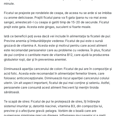
minute.
Ficatul se prajeste pe rondelele de ceapa, de aceea nu se arde si se imbiba
cu arome delicioase. Prajiti ficatul pana va fi gata (pana nu va mai avea
sange), amestecati-l cu ceapa si gatiti timp de 15-20 de secunde. Ficatul
prajit este gata. Acesta este gingas, suculent si foarte moale.
Iată ce beneficii poţi avea dacă vei include în alimentaţia ta ficateii de pui:
Previne anemia şi îmbunătăţeşte vederea: Ficatul de pui este o sursă
grozavă de vitamina A. Acesta este şi motivul pentru care acest aliment
este recomandat persoanelor care au probleme cu vederea. În plus, ficatul
de pui conţine o cantitate mare de vitamina B12, care ajută la producerea
globulelor roşii, dar şi în prevenirea anemiei.
Diminuează apariţia cancerului de colon: Ficatul de pui are în compoziţie şi
acid folic. Acesta este recomandat în alimentaţiei femeilor tinere, care
folosesc anticoncepţionale. Diminuează riscul apariţiei cancerului colului
uterin. Un alt aspect important, ficatul de pui mai conţine şi seleniu. Astfel,
persoanele care consumă acest aliment frecvent îşi menţin tiroida
sănătoasă.
Te scapă de stres: Ficatul de pui te protejează de stres, îți întăreşte
sistemul imunitar și, datorită niacinei, vitamina B3, din compoziția lui,
previne și o afecţiune gravă: pelagra. Vorbim de o boală care are
numeroase simptome precum diareea, inflamarea mucoaselor şi a pielii