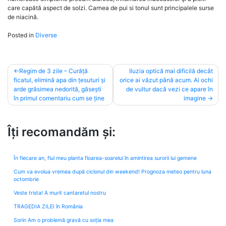
care capătă aspect de solzi. Carnea de pui si tonul sunt principalele surse
de niacină.
Posted in
Diverse
Post
Regim de 3 zile – Curăță
Iluzia optică mai dificilă decât
ficatul, elimină apa din țesuturi și
orice ai văzut până acum. Ai ochi
navigation
arde grăsimea nedorită, găsești
de vultur dacă vezi ce apare în
în primul comentariu cum se ține
imagine
Îți recomandăm și:
În fiecare an, fiul meu planta floarea-soarelui în amintirea surorii lui gemene
Cum va evolua vremea după ciclonul din weekend! Prognoza meteo pentru luna
octombrie
Veste trista! A murit cantaretul nostru
TRAGEDIA ZILEI în România
Sorin Am o problemă gravă cu soția mea