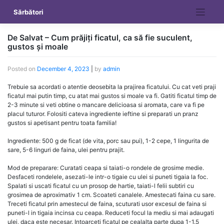
Skip
Sărbători
to
content
De Salvat – Cum prăjiți ficatul, ca să fie suculent,
gustos și moale
Posted on
December 4, 2023
|
by
admin
Trebuie sa acordati o atentie deosebita la prajirea ficatului. Cu cat veti praji
ficatul mai putin timp, cu atat mai gustos si moale va fi. Gatiti ficatul timp de
2-3 minute si veti obtine o mancare delicioasa si aromata, care va fi pe
placul tuturor. Folositi cateva ingrediente ieftine si preparati un pranz
gustos si apetisant pentru toata familia!
Ingrediente: 500 g de ficat (de vita, porc sau pui), 1-2 cepe, 1 lingurita de
sare, 5-6 linguri de faina, ulei pentru prajit.
Mod de preparare: Curatati ceapa si taiati-o rondele de grosime medie.
Desfaceti rondelele, asezati-le intr-o tigaie cu ulei si puneti tigaia la foc.
Spalati si uscati ficatul cu un prosop de hartie, taiati-l felii subtiri cu
grosimea de aproximativ 1 cm. Scoateti canalele. Amestecati faina cu sare.
Treceti ficatul prin amestecul de faina, scuturati usor excesul de faina si
puneti-l in tigaia incinsa cu ceapa. Reduceti focul la mediu si mai adaugati
ulei, daca este necesar. Intoarceti ficatul pe cealalta parte dupa 1-1.5