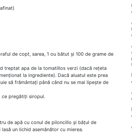
afinat)
praful de copt, sarea, 1 ou bătut și 100 de grame de
d treptat apa de la tomatillos verzi (dacă rețeta
 menționat la ingrediente). Dacă aluatul este prea
ebuie să frământați până când nu se mai lipește de
 ce pregătiți siropul.
itru de apă cu conul de piloncillo și bățul de
i lasă un lichid asemănător cu mierea.