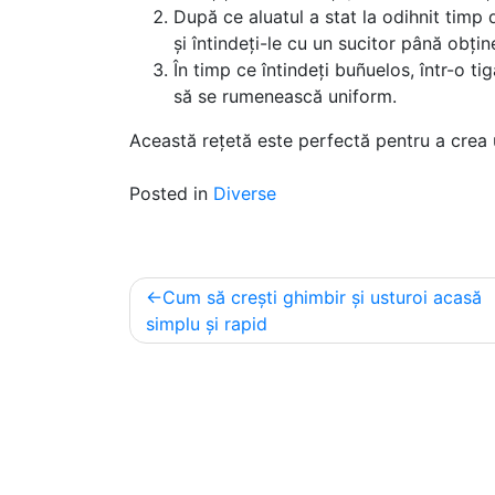
După ce aluatul a stat la odihnit timp
și întindeți-le cu un sucitor până obți
În timp ce întindeți buñuelos, într-o tig
să se rumenească uniform.
Această rețetă este perfectă pentru a crea 
Posted in
Diverse
Post
Cum să crești ghimbir și usturoi acasă
navigation
simplu și rapid