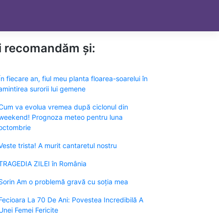
ți recomandăm și:
În fiecare an, fiul meu planta floarea-soarelui în
amintirea surorii lui gemene
Cum va evolua vremea după ciclonul din
weekend! Prognoza meteo pentru luna
octombrie
Veste trista! A murit cantaretul nostru
TRAGEDIA ZILEI în România
Sorin Am o problemă gravă cu soția mea
Fecioara La 70 De Ani: Povestea Incredibilă A
Unei Femei Fericite