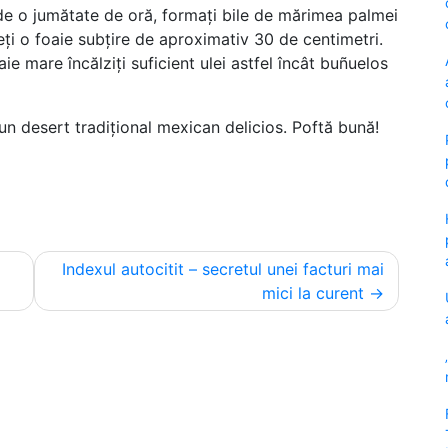
 de o jumătate de oră, formați bile de mărimea palmei
neți o foaie subțire de aproximativ 30 de centimetri.
aie mare încălziți suficient ulei astfel încât buñuelos
un desert tradițional mexican delicios. Poftă bună!
Indexul autocitit – secretul unei facturi mai
mici la curent