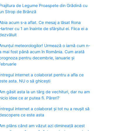
Prajitura de Legume Proaspete din Grădină cu
un Strop de Brânză
Abia acum s-a aflat. Ce mesaj a lăsat Rona
Hartner cu 1 an înainte de sfârșitul ei. Fiica ei a
dezvăluit
Anunțul meteorologilor! Urmează o iarnă cum n-
a mai fost până acum în România. Cum arată
prognoza pentru decembrie, ianuarie și
februarie
Întregul internet a colaborat pentru a afla ce
este asta. NU o să ghicești
Am găsit asta la un târg de vechituri, dar nu am
nicio idee ce ar putea fi. Păreri?
Întregul internet a colaborat și tot nu a reușit să
descopere ce este asta
Am plâns când am văzut azi dimineață acest