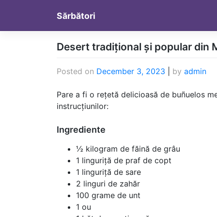
Skip
Sărbători
to
content
Desert tradițional și popular din
Posted on
December 3, 2023
|
by
admin
Pare a fi o rețetă delicioasă de buñuelos me
instrucțiunilor:
Ingrediente
½ kilogram de făină de grâu
1 linguriță de praf de copt
1 linguriță de sare
2 linguri de zahăr
100 grame de unt
1 ou