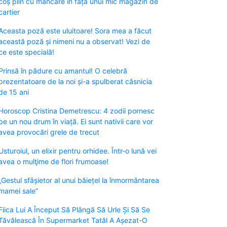
coș plin cu mâncare în fața unui mic magazin de
cartier
Aceasta poză este uluitoare! Sora mea a făcut
această poză și nimeni nu a observat! Vezi de
ce este specială!
Prinsă în pădure cu amantul! O celebră
prezentatoare de la noi și-a spulberat căsnicia
de 15 ani
Horoscop Cristina Demetrescu: 4 zodii pornesc
pe un nou drum în viață. Ei sunt nativii care vor
avea provocări grele de trecut
Usturoiul, un elixir pentru orhidee. Într-o lună vei
avea o mulţime de flori frumoase!
„Gestul sfâșietor al unui băiețel la înmormântarea
mamei sale”
Fiica Lui A Început Să Plângă Să Urle Și Să Se
Tăvălească În Supermarket Tatăl A Așezat-O