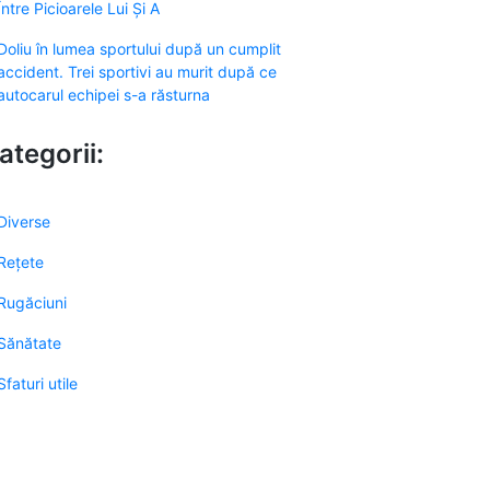
Între Picioarele Lui Și A
Doliu în lumea sportului după un cumplit
accident. Trei sportivi au murit după ce
autocarul echipei s-a răsturna
ategorii:
Diverse
Rețete
Rugăciuni
Sănătate
Sfaturi utile