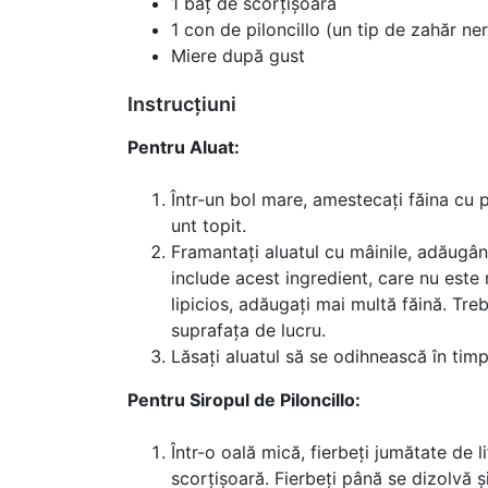
1 băț de scorțișoară
1 con de piloncillo (un tip de zahăr ner
Miere după gust
Instrucțiuni
Pentru Aluat:
Într-un bol mare, amestecați făina cu 
unt topit.
Framantați aluatul cu mâinile, adăugân
include acest ingredient, care nu este
lipicios, adăugați mai multă făină. Tr
suprafața de lucru.
Lăsați aluatul să se odihnească în timp
Pentru Siropul de Piloncillo:
Într-o oală mică, fierbeți jumătate de l
scorțișoară. Fierbeți până se dizolvă ș