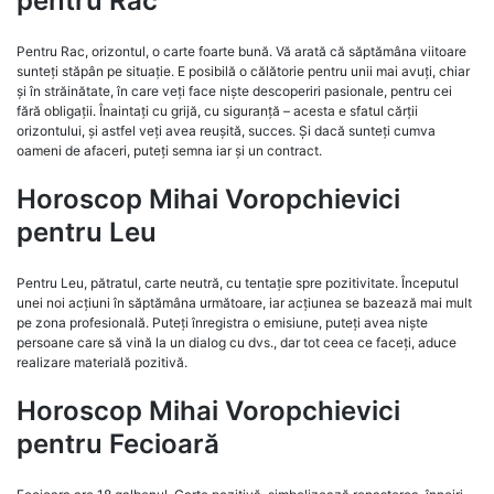
pentru Rac
Pentru Rac, orizontul, o carte foarte bună. Vă arată că săptămâna viitoare
sunteți stăpân pe situație. E posibilă o călătorie pentru unii mai avuți, chiar
și în străinătate, în care veți face niște descoperiri pasionale, pentru cei
fără obligații. Înaintați cu grijă, cu siguranță – acesta e sfatul cărții
orizontului, și astfel veți avea reușită, succes. Și dacă sunteți cumva
oameni de afaceri, puteți semna iar și un contract.
Horoscop Mihai Voropchievici
pentru Leu
Pentru Leu, pătratul, carte neutră, cu tentație spre pozitivitate. Începutul
unei noi acțiuni în săptămâna următoare, iar acțiunea se bazează mai mult
pe zona profesională. Puteți înregistra o emisiune, puteți avea niște
persoane care să vină la un dialog cu dvs., dar tot ceea ce faceți, aduce
realizare materială pozitivă.
Horoscop Mihai Voropchievici
pentru Fecioară