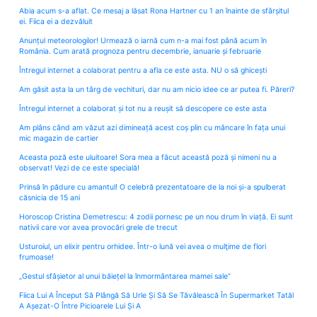
Abia acum s-a aflat. Ce mesaj a lăsat Rona Hartner cu 1 an înainte de sfârșitul
ei. Fiica ei a dezvăluit
Anunțul meteorologilor! Urmează o iarnă cum n-a mai fost până acum în
România. Cum arată prognoza pentru decembrie, ianuarie și februarie
Întregul internet a colaborat pentru a afla ce este asta. NU o să ghicești
Am găsit asta la un târg de vechituri, dar nu am nicio idee ce ar putea fi. Păreri?
Întregul internet a colaborat și tot nu a reușit să descopere ce este asta
Am plâns când am văzut azi dimineață acest coș plin cu mâncare în fața unui
mic magazin de cartier
Aceasta poză este uluitoare! Sora mea a făcut această poză și nimeni nu a
observat! Vezi de ce este specială!
Prinsă în pădure cu amantul! O celebră prezentatoare de la noi și-a spulberat
căsnicia de 15 ani
Horoscop Cristina Demetrescu: 4 zodii pornesc pe un nou drum în viață. Ei sunt
nativii care vor avea provocări grele de trecut
Usturoiul, un elixir pentru orhidee. Într-o lună vei avea o mulţime de flori
frumoase!
„Gestul sfâșietor al unui băiețel la înmormântarea mamei sale”
Fiica Lui A Început Să Plângă Să Urle Și Să Se Tăvălească În Supermarket Tatăl
A Așezat-O Între Picioarele Lui Și A