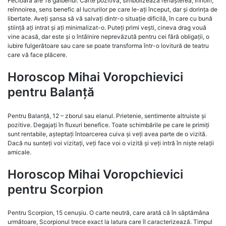
Fecioara are 18 galbenul. Carte pozitivă, simbolizează renașterea, înnoiri,
reînnoirea, sens benefic al lucrurilor pe care le-ați început, dar și dorința de
libertate. Aveți șansa să vă salvați dintr-o situație dificilă, în care cu bună
știință ați intrat și ați minimalizat-o. Puteți primi vești, cineva drag vouă
vine acasă, dar este și o întâlnire neprevăzută pentru cei fără obligații, o
iubire fulgerătoare sau care se poate transforma într-o lovitură de teatru
care vă face plăcere.
Horoscop Mihai Voropchievici
pentru Balanță
Pentru Balanță, 12 – zborul sau elanul. Prietenie, sentimente altruiste și
pozitive. Degajați în fluxuri benefice. Toate schimbările pe care le primiți
sunt rentabile, așteptați întoarcerea cuiva și veți avea parte de o vizită.
Dacă nu sunteți voi vizitați, veți face voi o vizită și veți intră în niște relații
amicale.
Horoscop Mihai Voropchievici
pentru Scorpion
Pentru Scorpion, 15 cenușiu. O carte neutră, care arată că în săptămâna
următoare, Scorpionul trece exact la latura care îl caracterizează. Timpul