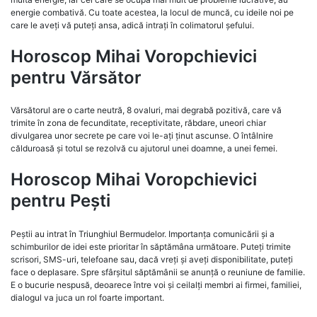
energie combativă. Cu toate acestea, la locul de muncă, cu ideile noi pe
care le aveți vă puteți ansa, adică intrați în colimatorul șefului.
Horoscop Mihai Voropchievici
pentru Vărsător
Vărsătorul are o carte neutră, 8 ovaluri, mai degrabă pozitivă, care vă
trimite în zona de fecunditate, receptivitate, răbdare, uneori chiar
divulgarea unor secrete pe care voi le-ați ținut ascunse. O întâlnire
călduroasă și totul se rezolvă cu ajutorul unei doamne, a unei femei.
Horoscop Mihai Voropchievici
pentru Pești
Peștii au intrat în Triunghiul Bermudelor. Importanța comunicării și a
schimburilor de idei este prioritar în săptămâna următoare. Puteți trimite
scrisori, SMS-uri, telefoane sau, dacă vreți și aveți disponibilitate, puteți
face o deplasare. Spre sfârșitul săptămânii se anunță o reuniune de familie.
E o bucurie nespusă, deoarece între voi și ceilalți membri ai firmei, familiei,
dialogul va juca un rol foarte important.