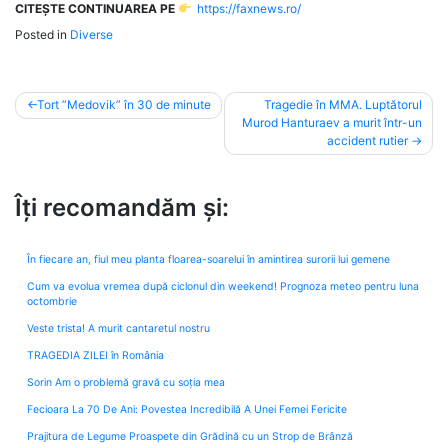
CITEȘTE CONTINUAREA PE
https://faxnews.ro/
Posted in
Diverse
Post
Tort ”Medovik” în 30 de minute
Tragedie în MMA. Luptătorul
Murod Hanturaev a murit într-un
navigation
accident rutier
Îți recomandăm și:
În fiecare an, fiul meu planta floarea-soarelui în amintirea surorii lui gemene
Cum va evolua vremea după ciclonul din weekend! Prognoza meteo pentru luna
octombrie
Veste trista! A murit cantaretul nostru
TRAGEDIA ZILEI în România
Sorin Am o problemă gravă cu soția mea
Fecioara La 70 De Ani: Povestea Incredibilă A Unei Femei Fericite
Prajitura de Legume Proaspete din Grădină cu un Strop de Brânză