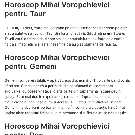
Horoscop Mihai Voropchievici
pentru Taur
La Tauri, 19 roșu, carte mai degrabă pozitivă, simbolizând energia pe care
a acumulat-o nativul din Taur din forța lui activă. Săptămâna următoare,
Taurii vor fi dominați de dinamism, de combativitate, au forță de atracție
fizică și magnetism și asta înseamnă că au o săptămână de reușită.
Horoscop Mihai Voropchievici
pentru Gemeni
Gemenii sunt și ei stabili. A apărut clepsidra, numărul 11, o carte când bună,
când rea. Simbolizează o perioadă din săptămână cu sentimente
exclusive, cu posesivitate, și o altă parte din săptămână în care devin
geloși. Sunt mai duri în exprimare și din cauza faptului că nu sunt lăsați să
manevreze ei banii așa cum își doresc. Au niște zile restrictive, în care
Gemenii nu dau banii pe toate minunile. În schimb, au atracție fizică. Pot
obține niște raporturi fizice cu alte persoane și sufletele lor se dezlănțuie.
Horoscop Mihai Voropchievici