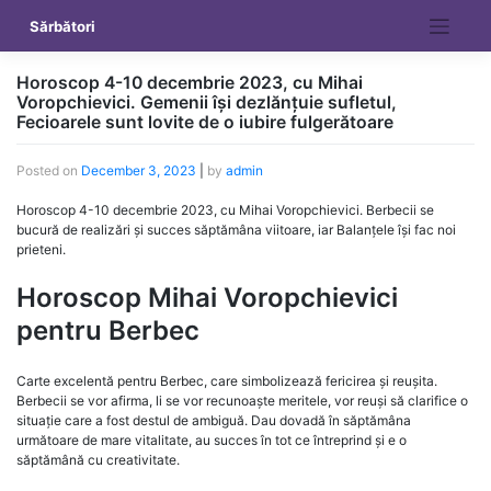
Skip
Sărbători
to
content
Horoscop 4-10 decembrie 2023, cu Mihai
Voropchievici. Gemenii își dezlănțuie sufletul,
Fecioarele sunt lovite de o iubire fulgerătoare
Posted on
December 3, 2023
|
by
admin
Horoscop 4-10 decembrie 2023, cu Mihai Voropchievici. Berbecii se
bucură de realizări și succes săptămâna viitoare, iar Balanțele își fac noi
prieteni.
Horoscop Mihai Voropchievici
pentru Berbec
Carte excelentă pentru Berbec, care simbolizează fericirea și reușita.
Berbecii se vor afirma, li se vor recunoaște meritele, vor reuși să clarifice o
situație care a fost destul de ambiguă. Dau dovadă în săptămâna
următoare de mare vitalitate, au succes în tot ce întreprind și e o
săptămână cu creativitate.