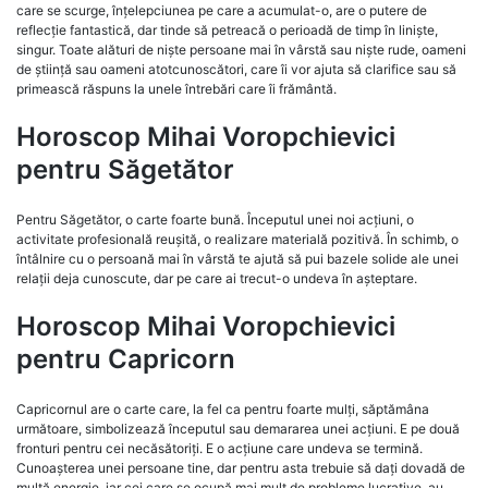
care se scurge, înțelepciunea pe care a acumulat-o, are o putere de
reflecție fantastică, dar tinde să petreacă o perioadă de timp în liniște,
singur. Toate alături de niște persoane mai în vârstă sau niște rude, oameni
de știință sau oameni atotcunoscători, care îi vor ajuta să clarifice sau să
primească răspuns la unele întrebări care îi frământă.
Horoscop Mihai Voropchievici
pentru Săgetător
Pentru Săgetător, o carte foarte bună. Începutul unei noi acțiuni, o
activitate profesională reușită, o realizare materială pozitivă. În schimb, o
întâlnire cu o persoană mai în vârstă te ajută să pui bazele solide ale unei
relații deja cunoscute, dar pe care ai trecut-o undeva în așteptare.
Horoscop Mihai Voropchievici
pentru Capricorn
Capricornul are o carte care, la fel ca pentru foarte mulți, săptămâna
următoare, simbolizează începutul sau demararea unei acțiuni. E pe două
fronturi pentru cei necăsătoriți. E o acțiune care undeva se termină.
Cunoașterea unei persoane tine, dar pentru asta trebuie să dați dovadă de
multă energie, iar cei care se ocupă mai mult de probleme lucrative, au