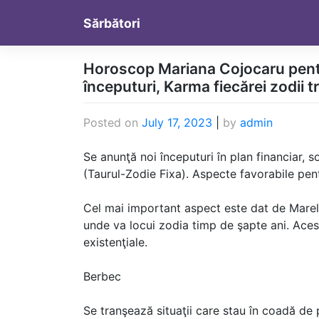
Skip
Sărbători
to
content
Horoscop Mariana Cojocaru pentru
începuturi, Karma fiecărei zodii t
Posted on
July 17, 2023
|
by
admin
Se anunţă noi începuturi în plan financiar, soc
(Taurul-Zodie Fixa). Aspecte favorabile pentr
Cel mai important aspect este dat de Marele
unde va locui zodia timp de şapte ani. Aces
existenţiale.
Berbec
Se tranşează situaţii care stau în coadă de p