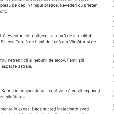
leau pe deplin timpul preţios. Revederi cu prietenii
ort.
ră. Aventurierii o păţesc, şi-o fură de la realitate.
 Eclipsa Totală de Lună de Lună din Vărsător şi de
ru netrebnicii şi nebunii de alcov. Familiştii
e aspecte astrale.
i Karma în conjuncţie perfectă vor să nu vă expuneţi
eze sănătatea.
camente în exces. Dacă sunteţi însărcinate aveţi