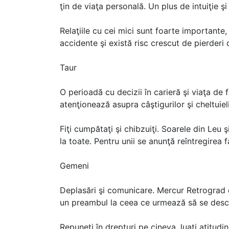
ţin de viaţa personală. Un plus de intuiţie şi 
Relaţiile cu cei mici sunt foarte importante,
accidente şi există risc crescut de pierderi 
Taur
O perioadă cu decizii în carieră şi viaţa de 
atenţionează asupra câştigurilor şi cheltuie
Fiţi cumpătaţi şi chibzuiţi. Soarele din Leu ş
la toate. Pentru unii se anunţă reîntregirea fa
Gemeni
Deplasări şi comunicare. Mercur Retrograd d
un preambul la ceea ce urmează să se desco
Repuneţi în drepturi pe cineva, luaţi atitud