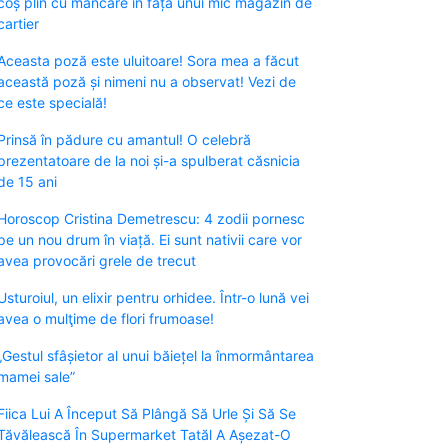
coș plin cu mâncare în fața unui mic magazin de
cartier
Aceasta poză este uluitoare! Sora mea a făcut
această poză și nimeni nu a observat! Vezi de
ce este specială!
Prinsă în pădure cu amantul! O celebră
prezentatoare de la noi și-a spulberat căsnicia
de 15 ani
Horoscop Cristina Demetrescu: 4 zodii pornesc
pe un nou drum în viață. Ei sunt nativii care vor
avea provocări grele de trecut
Usturoiul, un elixir pentru orhidee. Într-o lună vei
avea o mulţime de flori frumoase!
„Gestul sfâșietor al unui băiețel la înmormântarea
mamei sale”
Fiica Lui A Început Să Plângă Să Urle Și Să Se
Tăvălească În Supermarket Tatăl A Așezat-O