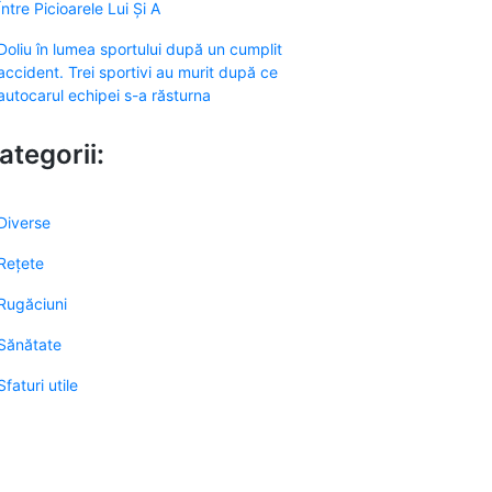
Între Picioarele Lui Și A
Doliu în lumea sportului după un cumplit
accident. Trei sportivi au murit după ce
autocarul echipei s-a răsturna
ategorii:
Diverse
Rețete
Rugăciuni
Sănătate
Sfaturi utile