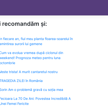
ți recomandăm și:
În fiecare an, fiul meu planta floarea-soarelui în
amintirea surorii lui gemene
Cum va evolua vremea după ciclonul din
weekend! Prognoza meteo pentru luna
octombrie
Veste trista! A murit cantaretul nostru
TRAGEDIA ZILEI în România
Sorin Am o problemă gravă cu soția mea
Fecioara La 70 De Ani: Povestea Incredibilă A
Unei Femei Fericite