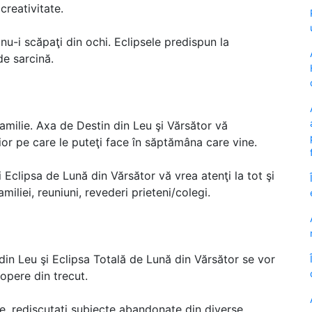
creativitate.
 nu-i scăpaţi din ochi. Eclipsele predispun la
de sarcină.
familie. Axa de Destin din Leu şi Vărsător vă
lior pe care le puteţi face în săptămâna care vine.
i Eclipsa de Lună din Vărsător vă vrea atenţi la tot şi
miliei, reuniuni, revederi prieteni/colegi.
in Leu şi Eclipsa Totală de Lună din Vărsător se vor
pere din trecut.
ine, rediscutaţi subiecte abandonate din diverse