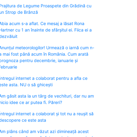
Prajitura de Legume Proaspete din Grădină cu
un Strop de Brânză
Abia acum s-a aflat. Ce mesaj a lăsat Rona
Hartner cu 1 an înainte de sfârșitul ei. Fiica ei a
dezvăluit
Anunțul meteorologilor! Urmează o iarnă cum n-
a mai fost până acum în România. Cum arată
prognoza pentru decembrie, ianuarie și
februarie
Întregul internet a colaborat pentru a afla ce
este asta. NU o să ghicești
Am găsit asta la un târg de vechituri, dar nu am
nicio idee ce ar putea fi. Păreri?
Întregul internet a colaborat și tot nu a reușit să
descopere ce este asta
Am plâns când am văzut azi dimineață acest