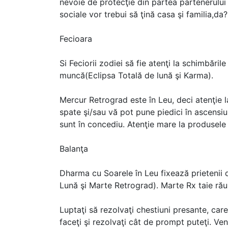
nevoie de protecţie din partea partenerului de
sociale vor trebui să ţină casa şi familia,da?
Fecioara
Si Feciorii zodiei să fie atenţi la schimbări
muncă(Eclipsa Totală de lună şi Karma).
Mercur Retrograd este în Leu, deci atenţie l
spate şi/sau vă pot pune piedici în ascensiu
sunt în concediu. Atenţie mare la produsele e
Balanţa
Dharma cu Soarele în Leu fixează prietenii d
Lună şi Marte Retrograd). Marte Rx taie răul
Luptaţi să rezolvaţi chestiuni presante, care
faceţi şi rezolvaţi cât de prompt puteţi. Ve