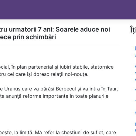
 urmatorii 7 ani: Soarele aduce noi
Î
rece prin schimbări
ial, în plan partenerial şi iubiri stabile, statornice
u cei care îşi doresc relaţii noi-nouţe.
 Uranus care va părăsi Berbecul şi va intra în Taur,
ta anunţă reforme importante în toate planurile
eşte, la limită. Mă refer la chestiuni de suflet, care