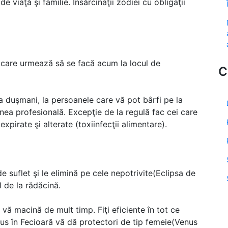
 viaţă şi familie. Însărcinaţii zodiei cu obligaţii
le care urmează să se facă acum la locul de
C
a duşmani, la persoanele care vă pot bârfi pe la
nea profesională. Excepţie de la regulă fac cei care
xpirate şi alterate (toxiinfecţii alimentare).
e suflet şi le elimină pe cele nepotrivite(Eclipsa de
 de la rădăcină.
 vă macină de mult timp. Fiţi eficiente în tot ce
nus în Fecioară vă dă protectori de tip femeie(Venus