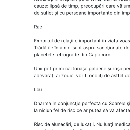
cauze: lipsă de timp, preocupări care vă ump
de suflet şi cu persoane importante din imp
Rac
Exportul de relaţii e important în viaţa voast
Trădările în amor sunt aspru sancţionate de
planetele retrograde din Capricorn.
Unii pot primi cartonaşe galbene şi roşii pent
adevăraţi ai zodiei vor fi ocoliţi de astfel d
Leu
Dharma în conjuncţie perfectă cu Soarele ş
la niciun fel de risc ce ar putea să vă afect
Risc de alunecări, de luxaţii. Nu luaţi medi