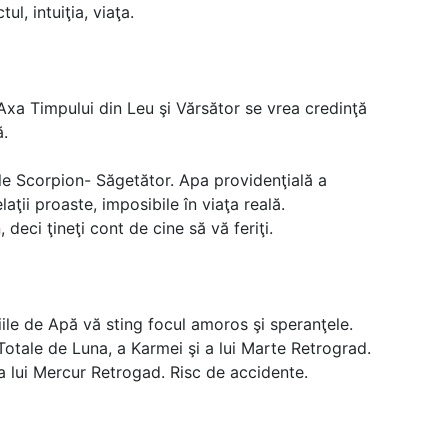
ul, intuiţia, viaţa.
Axa Timpului din Leu şi Vărsător se vrea credinţă
ă.
rile Scorpion- Săgetător. Apa providenţială a
aţii proaste, imposibile în viaţa reală.
 deci ţineţi cont de cine să vă feriţi.
iile de Apă vă sting focul amoros şi speranţele.
 Totale de Luna, a Karmei şi a lui Marte Retrograd.
a lui Mercur Retrogad. Risc de accidente.