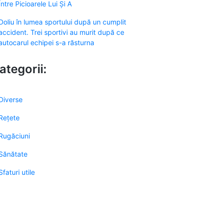
Între Picioarele Lui Și A
Doliu în lumea sportului după un cumplit
accident. Trei sportivi au murit după ce
autocarul echipei s-a răsturna
ategorii:
Diverse
Rețete
Rugăciuni
Sănătate
Sfaturi utile