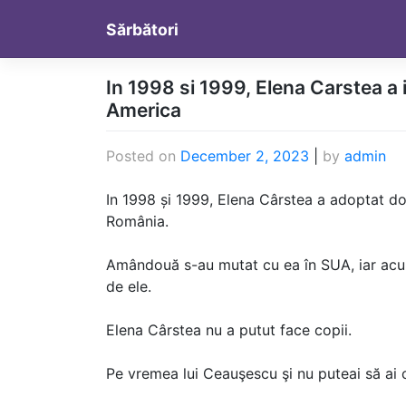
Skip
Sărbători
to
content
In 1998 si 1999, Elena Carstea a in
America
Posted on
December 2, 2023
|
by
admin
In 1998 și 1999, Elena Cârstea a adoptat dou
România.
Amândouă s-au mutat cu ea în SUA, iar acu
de ele.
Elena Cârstea nu a putut face copii.
Pe vremea lui Ceauşescu şi nu puteai să ai c