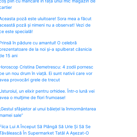
coș plin cu mâncare în fața unui mic magazin de
cartier
Aceasta poză este uluitoare! Sora mea a făcut
această poză și nimeni nu a observat! Vezi de
ce este specială!
Prinsă în pădure cu amantul! O celebră
prezentatoare de la noi și-a spulberat căsnicia
de 15 ani
Horoscop Cristina Demetrescu: 4 zodii pornesc
pe un nou drum în viață. Ei sunt nativii care vor
avea provocări grele de trecut
Usturoiul, un elixir pentru orhidee. Într-o lună vei
avea o mulţime de flori frumoase!
„Gestul sfâșietor al unui băiețel la înmormântarea
mamei sale”
Fiica Lui A Început Să Plângă Să Urle Și Să Se
Tăvălească În Supermarket Tatăl A Așezat-O