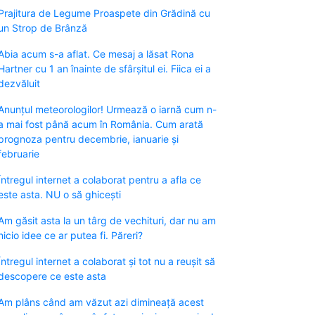
Prajitura de Legume Proaspete din Grădină cu
un Strop de Brânză
Abia acum s-a aflat. Ce mesaj a lăsat Rona
Hartner cu 1 an înainte de sfârșitul ei. Fiica ei a
dezvăluit
Anunțul meteorologilor! Urmează o iarnă cum n-
a mai fost până acum în România. Cum arată
prognoza pentru decembrie, ianuarie și
februarie
Întregul internet a colaborat pentru a afla ce
este asta. NU o să ghicești
Am găsit asta la un târg de vechituri, dar nu am
nicio idee ce ar putea fi. Păreri?
Întregul internet a colaborat și tot nu a reușit să
descopere ce este asta
Am plâns când am văzut azi dimineață acest