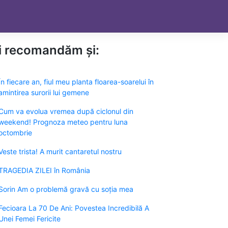
ți recomandăm și:
În fiecare an, fiul meu planta floarea-soarelui în
amintirea surorii lui gemene
Cum va evolua vremea după ciclonul din
weekend! Prognoza meteo pentru luna
octombrie
Veste trista! A murit cantaretul nostru
TRAGEDIA ZILEI în România
Sorin Am o problemă gravă cu soția mea
Fecioara La 70 De Ani: Povestea Incredibilă A
Unei Femei Fericite