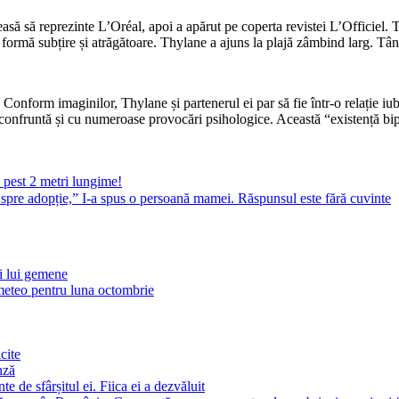
easă să reprezinte L’Oréal, apoi a apărut pe coperta revistei L’Officiel. 
ormă subțire și atrăgătoare. Thylane a ajuns la plajă zâmbind larg. Tânăr
Conform imaginilor, Thylane și partenerul ei par să fie într-o relație iubit
e confruntă și cu numeroase provocări psihologice. Această “existență bip
e pest 2 metri lungime!
a spre adopție,” I-a spus o persoană mamei. Răspunsul este fără cuvinte
ii lui gemene
eteo pentru luna octombrie
cite
nză
 de sfârșitul ei. Fiica ei a dezvăluit