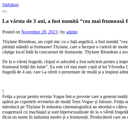
Skip
Sărbători
to
content
La vârsta de 3 ani, a fost numită “cea mai frumoasă 
Posted on
November 28, 2023
|
by
admin
Thylane Blondeau, un copil mic cu o față angelică, a fost numită “cea
părinții mândri ai frumoasei Thylane, care a început o carieră de model
câștige locul întâi în concursuri de frumusețe. Thylane Blondeau a avu
De la o vârstă fragedă, chipul ei adorabil a fost suficient pentru a impr
frumoasă fetiță din lume”. Ea este cel mai mare copil al lui Véronika L
fragedă de 4 ani, care i-a oferit o prezentare de modă și a inspirat adm
!
Fetița a pozat pentru revista Vogue într-o poveste care a generat multă
apărut pe copertele revistelor de modă Teen Vogue și Jalouse. Fetița ad
introducă pe Thylane în industria cinematografică au abordat-o câțiva a
exagerează cu machiajul și sunt hipersexualizate de la o vârstă fraged
făcut un nume în industria modei și a frumuseții. Producătorii care au 