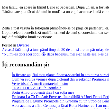
Mai târziu, ea apare în filmul Belle et Sébastien. După un an, a fost al
Tânăra care și-a făcut debutul în modă ca un copil acum se laudă cu o f
Zeita a fost văzută în fotografii plimbându-se pe plajă cu partenerul ei. 
Copiii celebri beneficiază mult în termeni de bani și conexiuni, dar s
față dificultăților lumii exterioare.
Posted in
Diverse
Post
Această fată nu și-a tuns părul timp de 20 de ani și are un păr uriaș, d
“Nu mi-aș dori acei copii;😭 dacă bebelușii mei s-ar naște așa, i-aș d
navigation
Îți recomandăm și:
În fiecare an, fiul meu planta floarea-soarelui în amintirea suror
Cum va evolua vremea după ciclonul din weekend! Prognoza m
Veste trista! A murit cantaretul nostru
TRAGEDIA ZILEI în România
Sorin Am o problemă gravă cu soția mea
Fecioara La 70 De Ani: Povestea Incredibilă A Unei Femei Feri
Prajitura de Legume Proaspete din Grădină cu un Strop de Brâ
Abia acum s-a aflat. Ce mesaj a lăsat Rona Hartner cu 1 an înainte