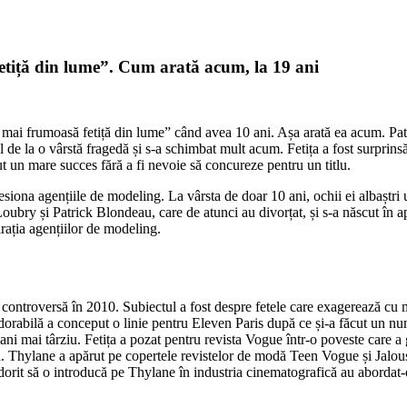
fetiță din lume”. Cum arată acum, la 19 ani
 mai frumoasă fetiță din lume” când avea 10 ani. Așa arată ea acum. Pat
 de la o vârstă fragedă și s-a schimbat mult acum. Fetița a fost surprins
t un mare succes fără a fi nevoie să concureze pentru un titlu.
esiona agențiile de modeling. La vârsta de doar 10 ani, ochii ei albaștri 
oubry și Patrick Blondeau, care de atunci au divorțat, și s-a născut în ap
irația agențiilor de modeling.
 controversă în 2010. Subiectul a fost despre fetele care exagerează cu m
orabilă a conceput o linie pentru Eleven Paris după ce și-a făcut un num
ni mai târziu. Fetița a pozat pentru revista Vogue într-o poveste care a 
ă. Thylane a apărut pe copertele revistelor de modă Teen Vogue și Jalous
dorit să o introducă pe Thylane în industria cinematografică au abordat-o