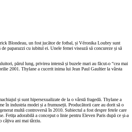
rick Blondeau, un fost jucător de fotbal, și Véronika Loubry sunt
ă de paparazzi cu iubitul ei. Unele femei visează să concureze și să
uluitori, părul lung, privirea intensă și buzele mari au făcut-o “cea mai
rilie 2001. Thylane a cucerit inima lui Jean Paul Gaultier la vârsta
achiajul și sunt hipersexualizate de la o vârstă fragedă. Thylane a
e în industria modei și a frumuseții. Producătorii care au dorit să o
generat multă controversă în 2010. Subiectul a fost despre fetele care
e. Fetița adorabilă a conceput o linie pentru Eleven Paris după ce și-a
 câțiva ani mai târziu.