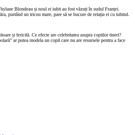
Thylane Blondeau și noul ei iubit au fost văzuți în sudul Franței.
a, purtând un tricou mare, pare să se bucure de relația ei cu iubitul.
oare și fericită. Ce efecte are celebritatea asupra copiilor tineri?
olară” ar putea modela un copil care nu are resursele pentru a face