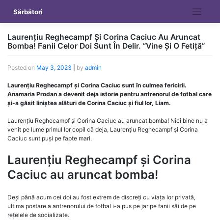
Skip
Sărbători
to
content
Laurențiu Reghecampf Și Corina Caciuc Au Aruncat
Bomba! Fanii Celor Doi Sunt În Delir. ”Vine Și O Fetiță”
Posted on
May 3, 2023
|
by
admin
Laurențiu Reghecampf și Corina Caciuc sunt în culmea fericirii.
Anamaria Prodan a devenit deja istorie pentru antrenorul de fotbal care
și-a găsit liniștea alături de Corina Caciuc și fiul lor, Liam.
Laurențiu Reghecampf și Corina Caciuc au aruncat bomba! Nici bine nu a
venit pe lume primul lor copil că deja, Laurențiu Reghecampf și Corina
Caciuc sunt puși pe fapte mari.
Laurențiu Reghecampf și Corina
Caciuc au aruncat bomba!
Deși până acum cei doi au fost extrem de discreți cu viața lor privată,
ultima postare a antrenorului de fotbal i-a pus pe jar pe fanii săi de pe
rețelele de socializate.