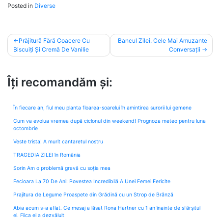
Posted in
Diverse
Post
Prăjitură Fără Coacere Cu
Bancul Zilei. Cele Mai Amuzante
Biscuiți Și Cremă De Vanilie
Conversații
navigation
Îți recomandăm și:
În fiecare an, fiul meu planta floarea-soarelui în amintirea surorii lui gemene
Cum va evolua vremea după ciclonul din weekend! Prognoza meteo pentru luna
octombrie
Veste trista! A murit cantaretul nostru
TRAGEDIA ZILEI în România
Sorin Am o problemă gravă cu soția mea
Fecioara La 70 De Ani: Povestea Incredibilă A Unei Femei Fericite
Prajitura de Legume Proaspete din Grădină cu un Strop de Brânză
Abia acum s-a aflat. Ce mesaj a lăsat Rona Hartner cu 1 an înainte de sfârșitul
ei. Fiica ei a dezvăluit