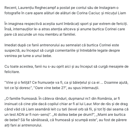
Recent, Laurențiu Reghecampf a postat pe contul său de Instagram o
fotografie în care apare alături de alături de Corina Caciuc și micuțul Liam
În imaginea respectivă aceștia sunt îmbrăcați sport și par extrem de fericiți.
Însă, internauților le-a atras atenția altceva și anume burtica Corinei care
pare că ascunde un nou membru al familiei.
Imediat după ce fanii antrenorului au semnalat că burtica Corinei este
suspectă, au început să curgă comentariile și întrebările legate despre
venirea pe lume a unui bebe.
Cu toate acestea, fanii nu s-au oprit aici și au început să curgă mesajele de
felicitare.
”Vine și o fetiță? Ce frumusețe va fi, ca și băiețelul și ca ei … Doamne ajută,
tot ce își doresc”, ”Oare vine bebe 2?”, au spus internauții.
„O familie frumoasă. În câteva rânduri, dușmanul nr.1 din România, ar fi
insinuat că cine știe dacă copilul chiar ar fi al lui Laur. Mor de râs și de drag
când văd că Liam seamănă leit cu tati (level orb să fii, și tot îți dai seama că
un test ADN ar fi non-sens)”. „Al doilea bebe pe drum?”, „Mami are burtica
de bebe? Să fie sănătoasă, că frumoasă și scumpă este”, au fost de părere
alți fani ai antrenorului.