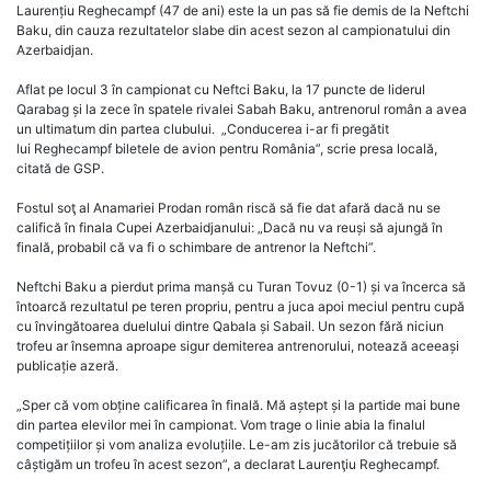
Laurențiu Reghecampf (47 de ani) este la un pas să fie demis de la Neftchi
Baku, din cauza rezultatelor slabe din acest sezon al campionatului din
Azerbaidjan.
Aflat pe locul 3 în campionat cu Neftci Baku, la 17 puncte de liderul
Qarabag și la zece în spatele rivalei Sabah Baku, antrenorul român a avea
un ultimatum din partea clubului. „Conducerea i-ar fi pregătit
lui Reghecampf biletele de avion pentru România”, scrie presa locală,
citată de GSP.
Fostul soţ al Anamariei Prodan român riscă să fie dat afară dacă nu se
califică în finala Cupei Azerbaidjanului: „Dacă nu va reuși să ajungă în
finală, probabil că va fi o schimbare de antrenor la Neftchi”.
Neftchi Baku a pierdut prima manșă cu Turan Tovuz (0-1) și va încerca să
întoarcă rezultatul pe teren propriu, pentru a juca apoi meciul pentru cupă
cu învingătoarea duelului dintre Qabala și Sabail. Un sezon fără niciun
trofeu ar însemna aproape sigur demiterea antrenorului, notează aceeași
publicație azeră.
„Sper că vom obține calificarea în finală. Mă aștept și la partide mai bune
din partea elevilor mei în campionat. Vom trage o linie abia la finalul
competițiilor și vom analiza evoluțiile. Le-am zis jucătorilor că trebuie să
câștigăm un trofeu în acest sezon”, a declarat Laurenţiu Reghecampf.