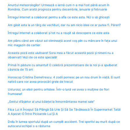
Anunțul meteorologilor! Urmează o iarnă cum n-a mai fost până acum în
România. Cum arată prognoza pentru decembrie, ianuarie și februarie
Întregul internet a colaborat pentru a afla ce este asta. NU o să ghicești
Am găsit asta la un târg de vechituri, dar nu am nicio idee ce ar putea fi. Păreri?
Întregul internet a colaborat și tot nu a reușit să descopere ce este asta
Am plâns când am văzut azi dimineață acest coș plin cu mâncare în fața unui
mic magazin de cartier
Aceasta poză este uluitoare! Sora mea a făcut această poză și nimeni nu a
observat! Vezi de ce este specială!
Prinsă în pădure cu amantul! O celebră prezentatoare de la noi și-a spulberat
căsnicia de 15 ani
Horoscop Cristina Demetrescu: 4 zodii pornesc pe un nou drum în viață. Ei sunt
nativii care vor avea provocări grele de trecut
Usturoiul, un elixir pentru orhidee. Într-o lună vei avea o mulţime de flori
frumoase!
„Gestul sfâșietor al unui băiețel la înmormântarea mamei sale”
Fiica Lui A Început Să Plângă Să Urle Și Să Se Tăvălească În Supermarket Tatăl
A Așezat-O Între Picioarele Lui Și A
Doliu în lumea sportului după un cumplit accident. Trei sportivi au murit după ce
autocarul echipei s-a răsturna