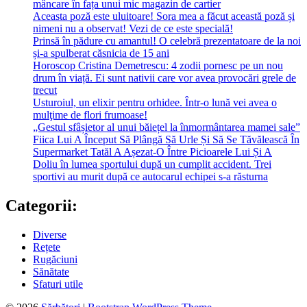
mâncare în fața unui mic magazin de cartier
Aceasta poză este uluitoare! Sora mea a făcut această poză și
nimeni nu a observat! Vezi de ce este specială!
Prinsă în pădure cu amantul! O celebră prezentatoare de la noi
și-a spulberat căsnicia de 15 ani
Horoscop Cristina Demetrescu: 4 zodii pornesc pe un nou
drum în viață. Ei sunt nativii care vor avea provocări grele de
trecut
Usturoiul, un elixir pentru orhidee. Într-o lună vei avea o
mulţime de flori frumoase!
„Gestul sfâșietor al unui băiețel la înmormântarea mamei sale”
Fiica Lui A Început Să Plângă Să Urle Și Să Se Tăvălească În
Supermarket Tatăl A Așezat-O Între Picioarele Lui Și A
Doliu în lumea sportului după un cumplit accident. Trei
sportivi au murit după ce autocarul echipei s-a răsturna
Categorii:
Diverse
Rețete
Rugăciuni
Sănătate
Sfaturi utile