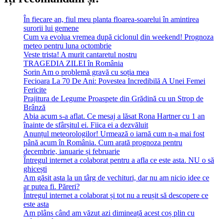
În fiecare an, fiul meu planta floarea-soarelui în amintirea
surorii lui gemene
Cum va evolua vremea după ciclonul din weekend! Prognoza
meteo pentru luna octombrie
Veste trista! A murit cantaretul nostru
TRAGEDIA ZILEI în România
Sorin Am o problemă gravă cu soția mea
Fecioara La 70 De Ani: Povestea Incredibilă A Unei Femei
Fericite
Prajitura de Legume Proaspete din Grădină cu un Strop de
Brânză
Abia acum s-a aflat. Ce mesaj a lăsat Rona Hartner cu 1 an
înainte de sfârșitul ei. Fiica ei a dezvăluit
Anunțul meteorologilor! Urmează o iarnă cum n-a mai fost
până acum în România. Cum arată prognoza pentru
decembrie, ianuarie și februarie
Întregul internet a colaborat pentru a afla ce este asta. NU o să
ghicești
Am găsit asta la un târg de vechituri, dar nu am nicio idee ce
ar putea fi. Păreri?
Întregul internet a colaborat și tot nu a reușit să descopere ce
este asta
Am plâns când am văzut azi dimineață acest coș plin cu