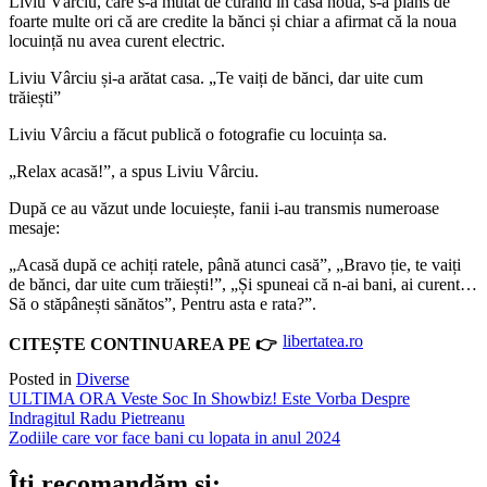
Liviu Vârciu, care s-a mutat de curând în casă nouă, s-a plâns de
foarte multe ori că are credite la bănci și chiar a afirmat că la noua
locuință nu avea curent electric.
Liviu Vârciu și-a arătat casa. „Te vaiți de bănci, dar uite cum
trăiești”
Liviu Vârciu a făcut publică o fotografie cu locuința sa.
„Relax acasă!”, a spus Liviu Vârciu.
După ce au văzut unde locuiește, fanii i-au transmis numeroase
mesaje:
„Acasă după ce achiți ratele, până atunci casă”, „Bravo ție, te vaiți
de bănci, dar uite cum trăiești!”, „Și spuneai că n-ai bani, ai curent…
Să o stăpânești sănătos”, Pentru asta e rata?”.
libertatea.ro
CITEȘTE CONTINUAREA PE 👉
Posted in
Diverse
Post
ULTIMA ORA Veste Soc In Showbiz! Este Vorba Despre
Indragitul Radu Pietreanu
navigation
Zodiile care vor face bani cu lopata in anul 2024
Îți recomandăm și: