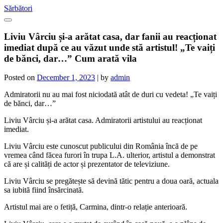
Skip
Sărbători
to
content
Liviu Vârciu și-a arătat casa, dar fanii au reacționat
imediat după ce au văzut unde stă artistul! „Te vaiți
de bănci, dar…” Cum arată vila
Posted on
December 1, 2023
|
by
admin
Admiratorii nu au mai fost niciodată atât de duri cu vedeta! „Te vaiți
de bănci, dar…”
Liviu Vârciu și-a arătat casa. Admiratorii artistului au reacționat
imediat.
Liviu Vârciu este cunoscut publicului din România încă de pe
vremea când făcea furori în trupa L.A. ulterior, artistul a demonstrat
că are și calități de actor și prezentator de televiziune.
Liviu Vârciu se pregătește să devină tătic pentru a doua oară, actuala
sa iubită fiind însărcinată.
Artistul mai are o fetiță, Carmina, dintr-o relație anterioară.