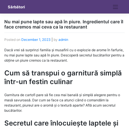
Skip
Sărbători
to
content
Nu mai pune lapte sau apă în piure. Ingredientul care îl
face cremos mai ceva ca la restaurant
Posted on
December 1, 2023
|
by
admin
Dacă vrei să surprinzi familia și musafirii cu o explozie de arome în farfurie,
nu mai pune lapte sau apă în piure. Descoperă secretul bucătarilor pentru a
obține un piure cremos ca la restaurant.
Cum să transpui o garnitură simplă
într-un festin culinar
Garnitura de cartofi pare să fie cea mai banală și simplă alegere pentru o
masă savuroasă. Dar cum se face ca atunci când o comandăm la
restaurant, piureul are o aromă și o textură aparte? Află acum secretul
bucătarilor.
Secretul care înlocuiește laptele și