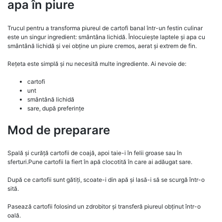
apa în piure
Trucul pentru a transforma piureul de cartofi banal într-un festin culinar
este un singur ingredient: smântâna lichidă. Înlocuiește laptele și apa cu
smântână lichidă și vei obține un piure cremos, aerat și extrem de fin.
Rețeta este simplă și nu necesită multe ingrediente. Ai nevoie de:
cartofi
unt
smântână lichidă
sare, după preferințe
Mod de preparare
Spală și curăță cartofii de coajă, apoi taie-i în felii groase sau în
sferturi.Pune cartofii la fiert în apă clocotită în care ai adăugat sare.
După ce cartofii sunt gătiți, scoate-i din apă și lasă-i să se scurgă într-o
sită.
Pasează cartofii folosind un zdrobitor și transferă piureul obținut într-o
oală.