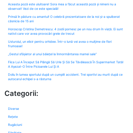
Aceasta poză este uluitoare! Sora mea a făcut această poză și nimeni nu a
observat! Vezi de ce este specială!
Prinsă în pădure cu amantul! O celebră prezentatoare de la noi și-a spulberat
căsnicia de 15 ani
Horoscop Cristina Demetrescu: 4 zodii pornesc pe un nou drum în viață. Ei sunt
nativii care vor avea provocări grele de trecut
Usturoiul, un elixir pentru orhidee. Într-o lună vei avea o mulţime de flori
frumoase!
„Gestul sfâșietor al unui băiețel la înmormântarea mamei sale”
Fiica Lui A Început Să Plângă Să Urle Și Să Se Tăvălească În Supermarket Tatăl
A Așezat-O Între Picioarele Lui Și A
Doliu în lumea sportului după un cumplit accident. Trei sportivi au murit după ce
autocarul echipei s-a răsturna
Categorii:
Diverse
Rețete
Rugăciuni
Sănătate