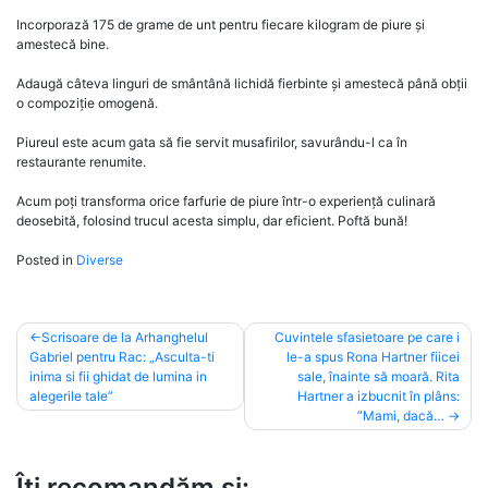
Incorporază 175 de grame de unt pentru fiecare kilogram de piure și
amestecă bine.
Adaugă câteva linguri de smântână lichidă fierbinte și amestecă până obții
o compoziție omogenă.
Piureul este acum gata să fie servit musafirilor, savurându-l ca în
restaurante renumite.
Acum poți transforma orice farfurie de piure într-o experiență culinară
deosebită, folosind trucul acesta simplu, dar eficient. Poftă bună!
Posted in
Diverse
Post
Scrisoare de la Arhanghelul
Cuvintele sfasietoare pe care i
Gabriel pentru Rac: „Asculta-ti
le-a spus Rona Hartner fiicei
navigation
inima si fii ghidat de lumina in
sale, înainte să moară. Rita
alegerile tale”
Hartner a izbucnit în plâns:
”Mami, dacă…
Îți recomandăm și: