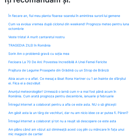
În fiecare an, fiul meu planta floarea-soarelui în amintirea surorii lui gemene
Cum va evolua vremea după ciclonul din weekend! Prognoza meteo pentru luna
octombrie
Veste trista! A murit cantaretul nostru
TRAGEDIA ZILEI în România
Sorin Am o problemă gravă cu soția mea
Fecioara La 70 De Ani: Povestea Incredibilă A Unei Femei Fericite
Prajitura de Legume Proaspete din Grădină cu un Strop de Brânză
Abia acum s-a aflat. Ce mesaj a lăsat Rona Hartner cu 1 an înainte de sfârșitul
ei. Fiica ei a dezvăluit
Anunțul meteorologilor! Urmează o iarnă cum n-a mai fost până acum în
România. Cum arată prognoza pentru decembrie, ianuarie și februarie
Întregul internet a colaborat pentru a afla ce este asta. NU o să ghicești
Am găsit asta la un târg de vechituri, dar nu am nicio idee ce ar putea fi. Păreri?
Întregul internet a colaborat și tot nu a reușit să descopere ce este asta
Am plâns când am văzut azi dimineață acest coș plin cu mâncare în fața unui
mic magazin de cartier