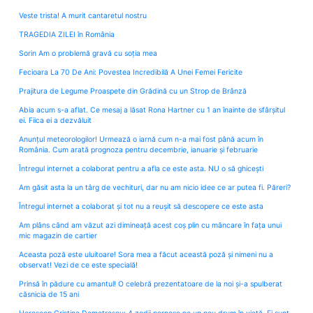
Veste trista! A murit cantaretul nostru
TRAGEDIA ZILEI în România
Sorin Am o problemă gravă cu soția mea
Fecioara La 70 De Ani: Povestea Incredibilă A Unei Femei Fericite
Prajitura de Legume Proaspete din Grădină cu un Strop de Brânză
Abia acum s-a aflat. Ce mesaj a lăsat Rona Hartner cu 1 an înainte de sfârșitul
ei. Fiica ei a dezvăluit
Anunțul meteorologilor! Urmează o iarnă cum n-a mai fost până acum în
România. Cum arată prognoza pentru decembrie, ianuarie și februarie
Întregul internet a colaborat pentru a afla ce este asta. NU o să ghicești
Am găsit asta la un târg de vechituri, dar nu am nicio idee ce ar putea fi. Păreri?
Întregul internet a colaborat și tot nu a reușit să descopere ce este asta
Am plâns când am văzut azi dimineață acest coș plin cu mâncare în fața unui
mic magazin de cartier
Aceasta poză este uluitoare! Sora mea a făcut această poză și nimeni nu a
observat! Vezi de ce este specială!
Prinsă în pădure cu amantul! O celebră prezentatoare de la noi și-a spulberat
căsnicia de 15 ani