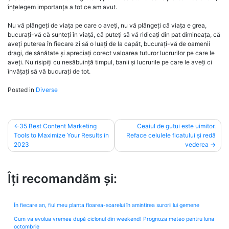
înțelegem importanța a tot ce am avut.
Nu vă plângeți de viața pe care o aveți, nu vă plângeți că viața e grea,
bucurați-vă că sunteți în viață, că puteți să vă ridicați din pat dimineața, că
aveți puterea în fiecare zi să o luați de la capăt, bucurați-vă de oamenii
dragi, de sănătate și apreciați corect valoarea tuturor lucrurilor pe care le
aveți. Nu risipiți cu nesăbuință timpul, banii și lucrurile pe care le aveți ci
învățați să vă bucurați de tot.
Posted in
Diverse
Post
35 Best Content Marketing
Ceaiul de gutui este uimitor.
Tools to Maximize Your Results in
Reface celulele ficatului și redă
navigation
2023
vederea
Îți recomandăm și:
În fiecare an, fiul meu planta floarea-soarelui în amintirea surorii lui gemene
Cum va evolua vremea după ciclonul din weekend! Prognoza meteo pentru luna
octombrie