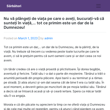
Skip
Sărbători
to
content
Nu vă plângeți de viața pe care o aveți, bucurați-vă că
sunteți în viață,… tot ce primim este un dar de la
Dumnezeu!
Posted on
March 1, 2023
|
by
admin
Tot ce primim este un dar,… un dar de la Dumnezeu, de la părinți, de la
viață. Nu trebuie să trecem cu vederea peste toate lucrurile pe care le
avem, ci să le prețuim pentru că sunt oameni care și-ar dori ceea ce noi
avem.
Un tânăr credea că are o viață proastă și plictisitoare. Își dorea bogăție,
aventură și fericire. Tatăl său i-a dat o parte din moștenire. Tânărul a trăit o
anumită perioadă din propria plăcere. Apoi banii s-au terminat și a rămas
pe stradă. Și abia atunci și-am dat seama cât de bine îi era cu tatăl său. În
acel moment, a devenit gelos pe muncitorii de pe moșia tatălui său. Tânărul
a decis să se întoarcă acasă și să-și ceară iertare. Spera ca măcar tatăl
său îl va angaja.
Morala e că din păcate nu apreciem la timp ce ne oferă viața și Dumnezeu
și de cele mai multe ori regretăm, pentru că atunci când pierdem ce avem,