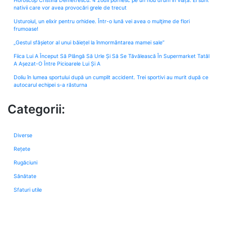
Horoscop Cristina Demetrescu: 4 zodii pornesc pe un nou drum în viață. Ei sunt
nativii care vor avea provocări grele de trecut
Usturoiul, un elixir pentru orhidee. Într-o lună vei avea o mulţime de flori
frumoase!
„Gestul sfâșietor al unui băiețel la înmormântarea mamei sale”
Fiica Lui A Început Să Plângă Să Urle Și Să Se Tăvălească În Supermarket Tatăl
A Așezat-O Între Picioarele Lui Și A
Doliu în lumea sportului după un cumplit accident. Trei sportivi au murit după ce
autocarul echipei s-a răsturna
Categorii:
Diverse
Rețete
Rugăciuni
Sănătate
Sfaturi utile