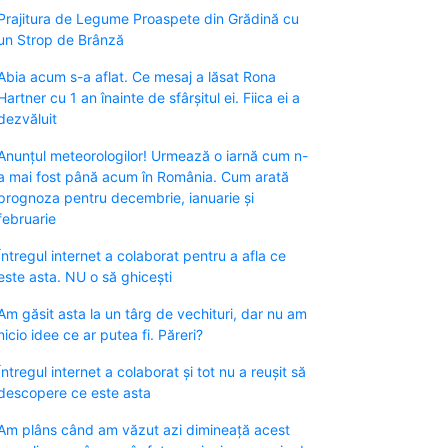
Prajitura de Legume Proaspete din Grădină cu
un Strop de Brânză
Abia acum s-a aflat. Ce mesaj a lăsat Rona
Hartner cu 1 an înainte de sfârșitul ei. Fiica ei a
dezvăluit
Anunțul meteorologilor! Urmează o iarnă cum n-
a mai fost până acum în România. Cum arată
prognoza pentru decembrie, ianuarie și
februarie
Întregul internet a colaborat pentru a afla ce
este asta. NU o să ghicești
Am găsit asta la un târg de vechituri, dar nu am
nicio idee ce ar putea fi. Păreri?
Întregul internet a colaborat și tot nu a reușit să
descopere ce este asta
Am plâns când am văzut azi dimineață acest