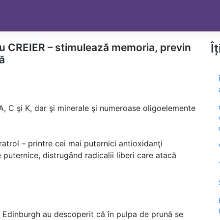
u CREIER – stimulează memoria, previn
Î
ă
 A, C şi K, dar şi minerale şi numeroase oligoelemente
trol – printre cei mai puternici antioxidanţi
 puternice, distrugând radicalii liberi care atacă
in Edinburgh au descoperit că în pulpa de prună se