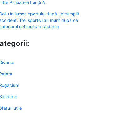
Între Picioarele Lui Și A
Doliu în lumea sportului după un cumplit
accident. Trei sportivi au murit după ce
autocarul echipei s-a răsturna
ategorii:
Diverse
Rețete
Rugăciuni
Sănătate
Sfaturi utile