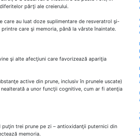
feritelor părţi ale creierului.
lele care au luat doze suplimentare de resveratrol şi-
 printre care şi memoria, până la vârste înaintate.
ne şi alte afecţiuni care favorizează apariţia
stanţe active din prune, inclusiv în prunele uscate)
nealterată a unor funcţii cognitive, cum ar fi atenţia
uţin trei prune pe zi – antioxidanţii puternici din
fectează memoria.