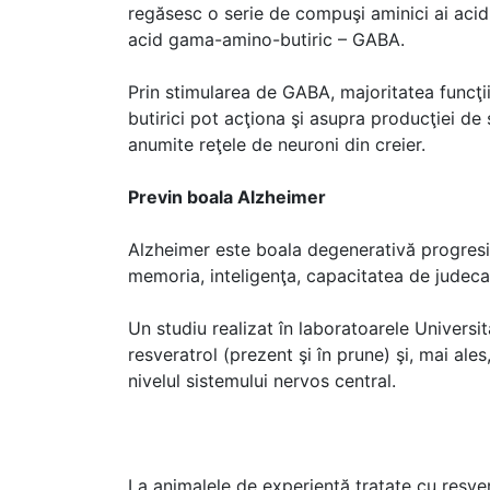
regăsesc o serie de compuşi aminici ai acidul
acid gama-amino-butiric – GABA.
Prin stimularea de GABA, majoritatea funcţii
butirici pot acţiona şi asupra producţiei de s
anumite reţele de neuroni din creier.
Previn boala Alzheimer
Alzheimer este boala degenerativă progresi
memoria, inteligenţa, capacitatea de judeca
Un studiu realizat în laboratoarele Universit
resveratrol (prezent şi în prune) şi, mai al
nivelul sistemului nervos central.
La animalele de experienţă tratate cu resver