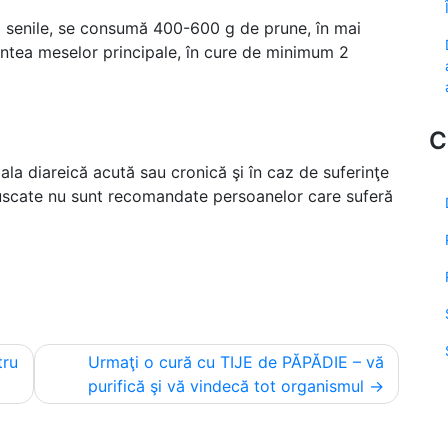
i senile, se consumă 400-600 g de prune, în mai
intea meselor principale, în cure de minimum 2
C
la diareică acută sau cronică şi în caz de suferinţe
le uscate nu sunt recomandate persoanelor care suferă
tru
Urmaţi o cură cu TIJE de PĂPĂDIE – vă
purifică şi vă vindecă tot organismul