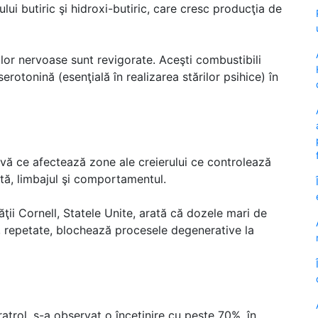
ui butiric şi hidroxi-butiric, care cresc producţia de
lor nervoase sunt revigorate. Aceşti combustibili
erotonină (esenţială în realizarea stărilor psihice) în
vă ce afectează zone ale creierului ce controlează
tă, limbajul şi comportamentul.
ăţii Cornell, Statele Unite, arată că dozele mari de
es, repetate, blochează procesele degenerative la
atrol, s-a observat o încetinire cu peste 70%, în