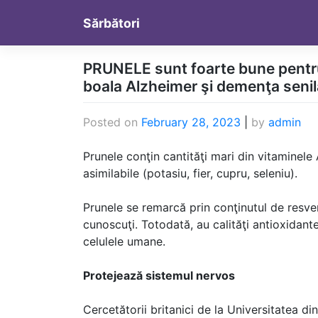
Skip
Sărbători
to
content
PRUNELE sunt foarte bune pentr
boala Alzheimer şi demenţa senil
Posted on
February 28, 2023
|
by
admin
Prunele conţin cantităţi mari din vitaminele
asimilabile (potasiu, fier, cupru, seleniu).
Prunele se remarcă prin conţinutul de resvera
cunoscuţi. Totodată, au calităţi antioxidante
celulele umane.
Protejează sistemul nervos
Cercetătorii britanici de la Universitatea d