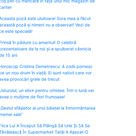
coș plin cu mâncare în fața unui mic magazin de
cartier
Aceasta poză este uluitoare! Sora mea a făcut
această poză și nimeni nu a observat! Vezi de
ce este specială!
Prinsă în pădure cu amantul! O celebră
prezentatoare de la noi și-a spulberat căsnicia
de 15 ani
Horoscop Cristina Demetrescu: 4 zodii pornesc
pe un nou drum în viață. Ei sunt nativii care vor
avea provocări grele de trecut
Usturoiul, un elixir pentru orhidee. Într-o lună vei
avea o mulţime de flori frumoase!
„Gestul sfâșietor al unui băiețel la înmormântarea
mamei sale”
Fiica Lui A Început Să Plângă Să Urle Și Să Se
Tăvălească În Supermarket Tatăl A Așezat-O