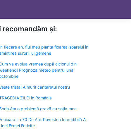
ți recomandăm și:
În fiecare an, fiul meu planta floarea-soarelui în
amintirea surorii lui gemene
Cum va evolua vremea după ciclonul din
weekend! Prognoza meteo pentru luna
octombrie
Veste trista! A murit cantaretul nostru
TRAGEDIA ZILEI în România
Sorin Am o problemă gravă cu soția mea
Fecioara La 70 De Ani: Povestea Incredibilă A
Unei Femei Fericite