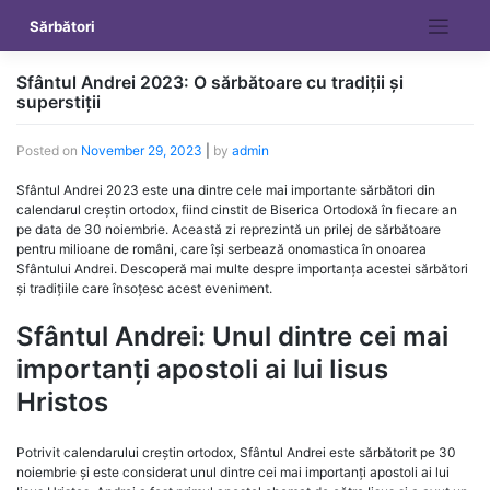
Skip
Sărbători
to
content
Sfântul Andrei 2023: O sărbătoare cu tradiții și
superstiții
Posted on
November 29, 2023
|
by
admin
Sfântul Andrei 2023 este una dintre cele mai importante sărbători din
calendarul creștin ortodox, fiind cinstit de Biserica Ortodoxă în fiecare an
pe data de 30 noiembrie. Această zi reprezintă un prilej de sărbătoare
pentru milioane de români, care își serbează onomastica în onoarea
Sfântului Andrei. Descoperă mai multe despre importanța acestei sărbători
și tradițiile care însoțesc acest eveniment.
Sfântul Andrei: Unul dintre cei mai
importanți apostoli ai lui Iisus
Hristos
Potrivit calendarului creștin ortodox, Sfântul Andrei este sărbătorit pe 30
noiembrie și este considerat unul dintre cei mai importanți apostoli ai lui