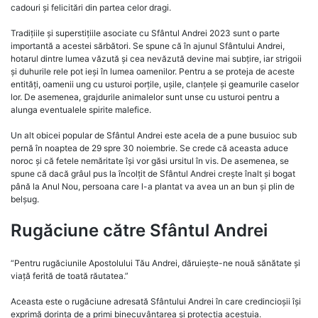
cadouri și felicitări din partea celor dragi.
Tradițiile și superstițiile asociate cu Sfântul Andrei 2023 sunt o parte
importantă a acestei sărbători. Se spune că în ajunul Sfântului Andrei,
hotarul dintre lumea văzută și cea nevăzută devine mai subțire, iar strigoii
și duhurile rele pot ieși în lumea oamenilor. Pentru a se proteja de aceste
entități, oamenii ung cu usturoi porțile, ușile, clanțele și geamurile caselor
lor. De asemenea, grajdurile animalelor sunt unse cu usturoi pentru a
alunga eventualele spirite malefice.
Un alt obicei popular de Sfântul Andrei este acela de a pune busuioc sub
pernă în noaptea de 29 spre 30 noiembrie. Se crede că aceasta aduce
noroc și că fetele nemăritate își vor găsi ursitul în vis. De asemenea, se
spune că dacă grâul pus la încolțit de Sfântul Andrei crește înalt și bogat
până la Anul Nou, persoana care l-a plantat va avea un an bun și plin de
belșug.
Rugăciune către Sfântul Andrei
“Pentru rugăciunile Apostolului Tău Andrei, dăruiește-ne nouă sănătate și
viață ferită de toată răutatea.”
Aceasta este o rugăciune adresată Sfântului Andrei în care credincioșii își
exprimă dorința de a primi binecuvântarea și protecția acestuia.