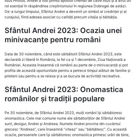
Iisus Hristos. Andrei a fost primul apostol chemat de către Iisus și a avut un
rol esențial în răspândirea creștinismului în regiunea Dobrogei de astăzi.
De-a lungul timpului, Sfântul Andrei a devenit un simbol al credinței și al
curajului, fiind adesea asociat cu calități precum vitejia și bărbăția.
Sfântul Andrei 2023: Ocazia unei
minivacanțe pentru români
Data de 30 noiembrie, când este sărbătorit Sfântul Andrei 2023, este
declarată zi liberă în România, la fel ca și 1 decembrie, Ziua Națională a
României. Aceasta înseamnă că românii au parte de o minivacanță și pot
profita de această oportunitate pentru a petrece timpul alături de familie și
prieteni sau pentru a se relaxa și a se bucura de activități recreative.
Sfântul Andrei 2023: Onomastica
românilor și tradiții populare
Pe 30 noiembrie, de Sfântul Andrei 2023, mulți români își sărbătoresc
onomastica. Cele mai comune nume ale sărbătoriților de Sfântul Andrei
sunt, desigur, Andrei și Andreea. Numele Andrei provine din cuvântul
grecesc “Andreas”, care înseamnă “viteaz” sau “bărbătesc”. Cu această
ocazie, persoanele care își sărbătoresc onomastica primesc urări de bine,