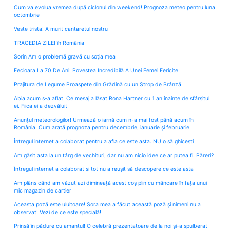
Cum va evolua vremea după ciclonul din weekend! Prognoza meteo pentru luna
octombrie
Veste trista! A murit cantaretul nostru
TRAGEDIA ZILEI în România
Sorin Am o problemă gravă cu soția mea
Fecioara La 70 De Ani: Povestea Incredibilă A Unei Femei Fericite
Prajitura de Legume Proaspete din Grădină cu un Strop de Brânză
Abia acum s-a aflat. Ce mesaj a lăsat Rona Hartner cu 1 an înainte de sfârșitul
ei. Fiica ei a dezvăluit
Anunțul meteorologilor! Urmează o iarnă cum n-a mai fost până acum în
România. Cum arată prognoza pentru decembrie, ianuarie și februarie
Întregul internet a colaborat pentru a afla ce este asta. NU o să ghicești
Am găsit asta la un târg de vechituri, dar nu am nicio idee ce ar putea fi. Păreri?
Întregul internet a colaborat și tot nu a reușit să descopere ce este asta
Am plâns când am văzut azi dimineață acest coș plin cu mâncare în fața unui
mic magazin de cartier
Aceasta poză este uluitoare! Sora mea a făcut această poză și nimeni nu a
observat! Vezi de ce este specială!
Prinsă în pădure cu amantul! O celebră prezentatoare de la noi și-a spulberat