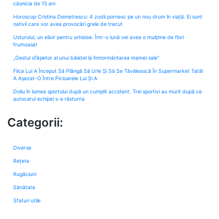
căsnicia de 15 ani
Horoscop Cristina Demetrescu: 4 zodii pornesc pe un nou drum în viață. Ei sunt
nativii care vor avea provocări grele de trecut
Usturoiul, un elixir pentru orhidee. Într-o lună vei avea o mulţime de flori
frumoase!
„Gestul sfâșietor al unui băiețel la înmormântarea mamei sale”
Fiica Lui A Început Să Plângă Să Urle Și Să Se Tăvălească În Supermarket Tatăl
A Așezat-O Între Picioarele Lui Și A
Doliu în lumea sportului după un cumplit accident. Trei sportivi au murit după ce
autocarul echipei s-a răsturna
Categorii:
Diverse
Rețete
Rugăciuni
Sănătate
Sfaturi utile