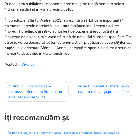
Rugăciunea subliniază importanța credinței și se roagă pentru binele și
îndrumarea divină în viața credincioșilor.
În concluzie, Sfântul Andrei 2023 reprezintă o sărbătoare importantă în
calendarul creștin ortodox și în cultura românească. Aceasta aduce
împreună credincioșii într-o atmosferă de bucurie și recunoștință și
însoțește de obicei o minivacanță plină de activități și tradiții specifice. Fie
că este vorba despre sărbătorirea onomasticii, practicarea superstițiilor sau
rugăciunile adresate Sfântului Andrei, această zi specială aduce o serie de
momente deosebite în viața românilor.
Posted in
Diverse
Post
Singurul horoscop care
Aspectul degetului mare vă va
conteaza. Horoscop Rune pentru
caracteriza viața personală
navigation
luna Decembrie 2023.
Îți recomandăm și:
În fiecare an, fiul meu planta floarea-soarelui în amintirea surorii lui gemene