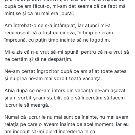
după ce am făcut-o, mi-am dat seama că de fapt mă
minţise şi că nu mai era „pură”.
Am întrebat-o ce s-a întâmplat, iar atunci mi-a
recunoscut că a fost cu cineva, în timp ce eram
împreună, cu puţin timp înainte să ne logodim.
Mi-a zis că n-a vrut să-mi spună, pentru că n-a vrut să
ne certăm şi să ne despărţim.
Ne-am certat îngrozitor după ce am aflat toate astea
şi nu prea ne-am mai vorbit toată vacanţa.
Abia după ce ne-am întors din vacanţă ne-am aşezat
şi am vorbit şi am stabilit că o să încercăm să facem
lucrurile să meargă.
Numai că lucrurile nu mai sunt ca înainte, nu mai avem
relaţia pe care o aveam înainte de acel moment, iar eu
am început să-mi pierd încrederea în ea.