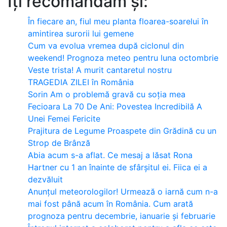
Îți recomandăm și:
În fiecare an, fiul meu planta floarea-soarelui în
amintirea surorii lui gemene
Cum va evolua vremea după ciclonul din
weekend! Prognoza meteo pentru luna octombrie
Veste trista! A murit cantaretul nostru
TRAGEDIA ZILEI în România
Sorin Am o problemă gravă cu soția mea
Fecioara La 70 De Ani: Povestea Incredibilă A
Unei Femei Fericite
Prajitura de Legume Proaspete din Grădină cu un
Strop de Brânză
Abia acum s-a aflat. Ce mesaj a lăsat Rona
Hartner cu 1 an înainte de sfârșitul ei. Fiica ei a
dezvăluit
Anunțul meteorologilor! Urmează o iarnă cum n-a
mai fost până acum în România. Cum arată
prognoza pentru decembrie, ianuarie și februarie