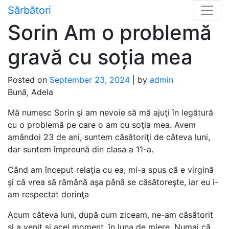
Skip
Sărbători
to
Sorin Am o problemă
content
gravă cu soția mea
Posted on
September 23, 2024
|
by
admin
Bună, Adela
Mă numesc Sorin şi am nevoie să mă ajuţi în legătură
cu o problemă pe care o am cu soţia mea. Avem
amândoi 23 de ani, suntem căsătoriţi de câteva luni,
dar suntem împreună din clasa a 11-a.
Când am început relaţia cu ea, mi-a spus că e virgină
şi că vrea să rămână aşa până se căsătoreşte, iar eu i-
am respectat dorinţa
Acum câteva luni, după cum ziceam, ne-am căsătorit
şi a venit şi acel moment, în luna de miere. Numai că