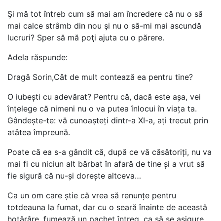
Şi mă tot întreb cum să mai am încredere că nu o să
mai calce strâmb din nou şi nu o să-mi mai ascundă
lucruri? Sper să mă poţi ajuta cu o părere.
Adela răspunde:
Dragă Sorin,Cât de mult contează ea pentru tine?
O iubești cu adevărat? Pentru că, dacă este așa, vei
înțelege că nimeni nu o va putea înlocui în viața ta.
Gândește-te: vă cunoașteți dintr-a XI-a, ați trecut prin
atâtea împreună.
Poate că ea s-a gândit că, după ce vă căsătoriți, nu va
mai fi cu niciun alt bărbat în afară de tine și a vrut să
fie sigură că nu-și dorește altceva…
Ca un om care știe că vrea să renunțe pentru
totdeauna la fumat, dar cu o seară înainte de această
hotărâre, fumează un pachet întreg, ca să se asigure