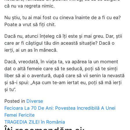
că nu va regreta nimic.
Nu știu, tu ai mai fost cu cineva înainte de a fi cu ea?
Poate a vrut să fiți chit.
Dacă nu, atunci înțeleg că îți este și mai greu. Dar, știi
care ar fi câștigul tău din această situație? Dacă o
ierți, ai un as în mânecă.
Dacă, vreodată, în viața ta, va apărea la un moment
dat o altă femeie care să te seducă, poți să te simți
liber să ai o aventură, după care să vii senin la nevastă
și să-i spui: „Așa cum te-am iertat eu, poți să mă ierți
și tu”.
Posted in
Diverse
Post
Fecioara La 70 De Ani: Povestea Incredibilă A Unei
Femei Fericite
navigation
TRAGEDIA ZILEI în România