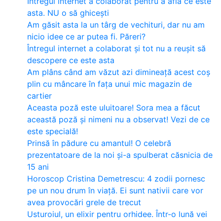
Întregul internet a colaborat pentru a afla ce este
asta. NU o să ghicești
Am găsit asta la un târg de vechituri, dar nu am
nicio idee ce ar putea fi. Păreri?
Întregul internet a colaborat și tot nu a reușit să
descopere ce este asta
Am plâns când am văzut azi dimineață acest coș
plin cu mâncare în fața unui mic magazin de
cartier
Aceasta poză este uluitoare! Sora mea a făcut
această poză și nimeni nu a observat! Vezi de ce
este specială!
Prinsă în pădure cu amantul! O celebră
prezentatoare de la noi și-a spulberat căsnicia de
15 ani
Horoscop Cristina Demetrescu: 4 zodii pornesc
pe un nou drum în viață. Ei sunt nativii care vor
avea provocări grele de trecut
Usturoiul, un elixir pentru orhidee. Într-o lună vei