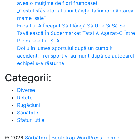
avea o mulţime de flori frumoase!
„Gestul sfâșietor al unui băiețel la înmormântarea
mamei sale”
Fiica Lui A Început Să Plângă Să Urle Și Să Se
Tăvălească În Supermarket Tatăl A Așezat-O Între
Picioarele Lui Și A
Doliu în lumea sportului după un cumplit
accident. Trei sportivi au murit după ce autocarul
echipei s-a răsturna
Categorii:
Diverse
Rețete
Rugăciuni
Sănătate
Sfaturi utile
© 2026
Sărbători
|
Bootstrap WordPress Theme