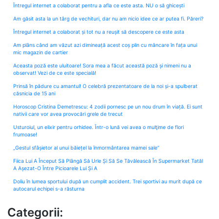
Întregul internet a colaborat pentru a afla ce este asta. NU o să ghicești
Am găsit asta la un târg de vechituri, dar nu am nicio idee ce ar putea fi. Păreri?
Întregul internet a colaborat și tot nu a reușit să descopere ce este asta
Am plâns când am văzut azi dimineață acest coș plin cu mâncare în fața unui
mic magazin de cartier
Aceasta poză este uluitoare! Sora mea a făcut această poză și nimeni nu a
observat! Vezi de ce este specială!
Prinsă în pădure cu amantul! O celebră prezentatoare de la noi și-a spulberat
căsnicia de 15 ani
Horoscop Cristina Demetrescu: 4 zodii pornesc pe un nou drum în viață. Ei sunt
nativii care vor avea provocări grele de trecut
Usturoiul, un elixir pentru orhidee. Într-o lună vei avea o mulţime de flori
frumoase!
„Gestul sfâșietor al unui băiețel la înmormântarea mamei sale”
Fiica Lui A Început Să Plângă Să Urle Și Să Se Tăvălească În Supermarket Tatăl
A Așezat-O Între Picioarele Lui Și A
Doliu în lumea sportului după un cumplit accident. Trei sportivi au murit după ce
autocarul echipei s-a răsturna
Categorii: