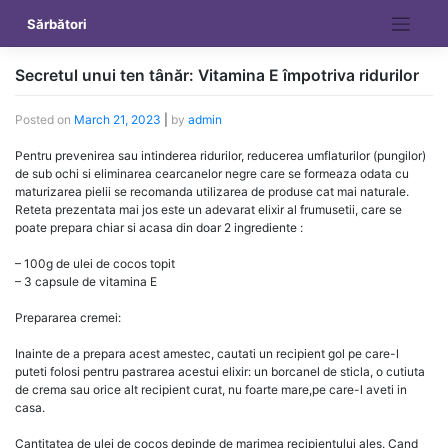
Skip
Sărbători
to
content
Secretul unui ten tânăr: Vitamina E împotriva ridurilor
Posted on
March 21, 2023
|
by
admin
Pentru prevenirea sau intinderea ridurilor, reducerea umflaturilor (pungilor)
de sub ochi si eliminarea cearcanelor negre care se formeaza odata cu
maturizarea pielii se recomanda utilizarea de produse cat mai naturale.
Reteta prezentata mai jos este un adevarat elixir al frumusetii, care se
poate prepara chiar si acasa din doar 2 ingrediente :
– 100g de ulei de cocos topit
– 3 capsule de vitamina E
Prepararea cremei:
Inainte de a prepara acest amestec, cautati un recipient gol pe care-l
puteti folosi pentru pastrarea acestui elixir: un borcanel de sticla, o cutiuta
de crema sau orice alt recipient curat, nu foarte mare,pe care-l aveti in
casa.
Cantitatea de ulei de cocos depinde de marimea recipientului ales. Cand