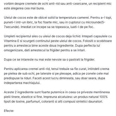
vorbim despre cremele de ochi anti-rid sau anti-cearcane, un recipient mic
este alegerea cea mai buna.
Uleiul de cocos este de obicei solid la temperatura camerei. Pentru a-l topi,
puneti-l intr-un ibric, la foc foarte mic, sau in cuptorul cu microunde(5-
7secunde). Imediat ce incepe sa se topeasca, luati-l de pe foc.
Umpleti recipientul ales cu uleiul de cocos deja lichid. Intepati capsulele cu
Vitamina E si scurgeti continutul peste uleiul de cocos. Folositi o scobitoare
pentru a amesteca bine aceste doua ingrediente. Dupa perfecta lui
omogenizare, dati amestecul la frigider pentru a se intari.
Dupa ce se intareste nu mai este nevoie sa o pastrati la frigider.
Pentru aplicarea cremei anti-rid, tenul trebuie sa fie curat, intindeti crema
pe pielea de sub ochi, pe laterale si pe pleoape, adica pe zonele cele mai
predispuse la riduri. Faceti acest lucru dimineata, sau doar seara, dupa
indepartarea machiajului.
Aceste 2 ingrediente sunt foarte puternice in ceea ce priveste mentinerea
pielii tinere, elastice si fine. Impreuna alcatuiesc un produs natural 100%
lipsit de toxine, parfumuri, coloranti si alti compusi sintetici daunatori.
Efecte: