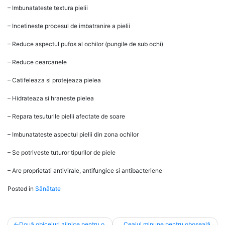
– Imbunatateste textura pielii
– Incetineste procesul de imbatranire a pielii
– Reduce aspectul pufos al ochilor (pungile de sub ochi)
– Reduce cearcanele
– Catifeleaza si protejeaza pielea
– Hidrateaza si hraneste pielea
– Repara tesuturile pielii afectate de soare
– Imbunatateste aspectul pielii din zona ochilor
– Se potriveste tuturor tipurilor de piele
– Are proprietati antivirale, antifungice si antibacteriene
Posted in
Sănătate
Post
Două obiceiuri zilnice pentru o
Ceaiul minune pentru oboseală,