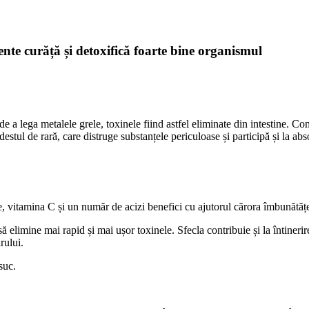
ente curăță și detoxifică foarte bine organismul
 a lega metalele grele, toxinele fiind astfel eliminate din intestine. Conț
stul de rară, care distruge substanțele periculoase și participă și la ab
, vitamina C și un număr de acizi benefici cu ajutorul cărora îmbunătățeșt
 elimine mai rapid și mai ușor toxinele. Sfecla contribuie și la întinerire
rului.
suc.