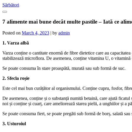
Skip
Sărbători
to
content
7 alimente mai bune decât multe pastile – Iată ce alim
Posted on
March 4, 2023
|
by
admin
1. Varza albă
Varza conține o cantitate enormă de fibre dietetice care au capacitatea de
stabilizează microflora. De asemenea, conține vitamina U, o vitamină de
Se poate consuma în stare proaspătă, murată sau sub formă de suc.
2. Sfecla roșie
Este cel mai bun curățător al organismului. Conține cupru, fosfor, fibre
De asemenea, conține și o substanță numită betaină, care ajută ficatul să
noi și conține și cuarț, care ameliorează starea pielii, a unghiilor și a pă
Se poate consuma fiert, se poate pregăti sub formă de borș, salată sau 
3. Usturoiul