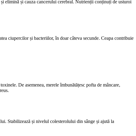
 elimină și cauza cancerului cerebral. Nutrienții conținuți de usturoi
atea ciupercilor și bacteriilor, în doar câteva secunde. Ceapa contribuie
implu toxinele. De asemenea, merele îmbunătățesc pofta de mâncare,
reus.
. Stabilizează și nivelul colesterolului din sânge și ajută la