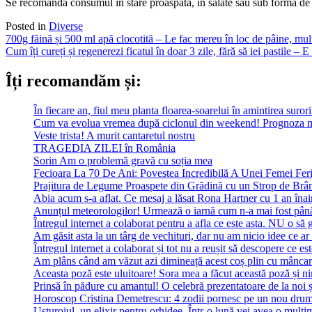
Se recomandă consumul în stare proaspătă, în salate sau sub formă de
Posted in
Diverse
Post
700g făină și 500 ml apă clocotită – Le fac mereu în loc de pâine, mu
Cum îți cureți și regenerezi ficatul în doar 3 zile, fără să iei pastile –
navigation
Îți recomandăm și:
În fiecare an, fiul meu planta floarea-soarelui în amintirea suror
Cum va evolua vremea după ciclonul din weekend! Prognoza m
Veste trista! A murit cantaretul nostru
TRAGEDIA ZILEI în România
Sorin Am o problemă gravă cu soția mea
Fecioara La 70 De Ani: Povestea Incredibilă A Unei Femei Feri
Prajitura de Legume Proaspete din Grădină cu un Strop de Brâ
Abia acum s-a aflat. Ce mesaj a lăsat Rona Hartner cu 1 an înainte
Anunțul meteorologilor! Urmează o iarnă cum n-a mai fost pân
Întregul internet a colaborat pentru a afla ce este asta. NU o să 
Am găsit asta la un târg de vechituri, dar nu am nicio idee ce ar 
Întregul internet a colaborat și tot nu a reușit să descopere ce est
Am plâns când am văzut azi dimineață acest coș plin cu mâncare
Aceasta poză este uluitoare! Sora mea a făcut această poză și ni
Prinsă în pădure cu amantul! O celebră prezentatoare de la noi ș
Horoscop Cristina Demetrescu: 4 zodii pornesc pe un nou drum în
Usturoiul, un elixir pentru orhidee. Într-o lună vei avea o mulţi