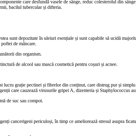
componente care desfundă vasele de sânge, reduc colesterolul din sânge și
i, bacilul tubercular și difteria.
ea sunt depozitate în uleiuri esențiale și sunt capabile să ucidă majorit
ea poftei de mâncare.
ăunătorii din organism.
tinctură de alcool sau mască cosmetică pentru coșuri și acnee.
est lucru grație pectinei și fibrelor din conținut, care distrug pur și s
agenții care cauzează virusurile gripei A, dizenteria și Staphylococcus au
rmă de suc sau compot.
ți cancerigeni periculoși, în timp ce ameliorează stresul asupra ficatului