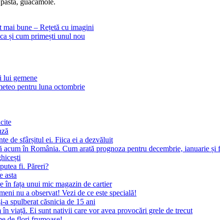
 pastă, guacamole.
lt mai bune – Rețetă cu imagini
 E ca și cum primești unul nou
ii lui gemene
eteo pentru luna octombrie
cite
nză
 de sfârșitul ei. Fiica ei a dezvăluit
ă acum în România. Cum arată prognoza pentru decembrie, ianuarie și f
ghicești
putea fi. Păreri?
e asta
 în fața unui mic magazin de cartier
meni nu a observat! Vezi de ce este specială!
i-a spulberat căsnicia de 15 ani
 viață. Ei sunt nativii care vor avea provocări grele de trecut
me de flori frumoase!