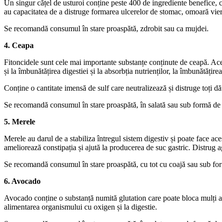
Un singur cățel de usturoi conține peste 400 de ingrediente benefice, 
au capacitatea de a distruge formarea ulcerelor de stomac, omoară viermi
Se recomandă consumul în stare proaspătă, zdrobit sau ca mujdei.
4. Ceapa
Fitoncidele sunt cele mai importante substanțe conținute de ceapă. Acest
și la îmbunătățirea digestiei și la absorbția nutrienților, la îmbunătățir
Conține o cantitate imensă de sulf care neutralizează și distruge toți d
Se recomandă consumul în stare proaspătă, în salată sau sub formă de 
5. Merele
Merele au darul de a stabiliza întregul sistem digestiv și poate face ac
ameliorează constipația și ajută la producerea de suc gastric. Distrug 
Se recomandă consumul în stare proaspătă, cu tot cu coajă sau sub fo
6. Avocado
Avocado conține o substanță numită glutation care poate bloca mulți agen
alimentarea organismului cu oxigen și la digestie.