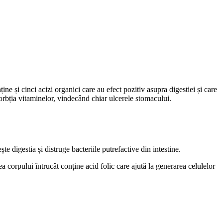
ine și cinci acizi organici care au efect pozitiv asupra digestiei și care
sorbția vitaminelor, vindecând chiar ulcerele stomacului.
e digestia și distruge bacteriile putrefactive din intestine.
a corpului întrucât conține acid folic care ajută la generarea celulelor