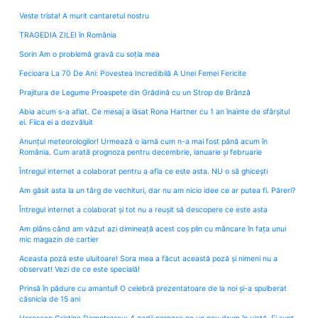
Veste trista! A murit cantaretul nostru
TRAGEDIA ZILEI în România
Sorin Am o problemă gravă cu soția mea
Fecioara La 70 De Ani: Povestea Incredibilă A Unei Femei Fericite
Prajitura de Legume Proaspete din Grădină cu un Strop de Brânză
Abia acum s-a aflat. Ce mesaj a lăsat Rona Hartner cu 1 an înainte de sfârșitul
ei. Fiica ei a dezvăluit
Anunțul meteorologilor! Urmează o iarnă cum n-a mai fost până acum în
România. Cum arată prognoza pentru decembrie, ianuarie și februarie
Întregul internet a colaborat pentru a afla ce este asta. NU o să ghicești
Am găsit asta la un târg de vechituri, dar nu am nicio idee ce ar putea fi. Păreri?
Întregul internet a colaborat și tot nu a reușit să descopere ce este asta
Am plâns când am văzut azi dimineață acest coș plin cu mâncare în fața unui
mic magazin de cartier
Aceasta poză este uluitoare! Sora mea a făcut această poză și nimeni nu a
observat! Vezi de ce este specială!
Prinsă în pădure cu amantul! O celebră prezentatoare de la noi și-a spulberat
căsnicia de 15 ani