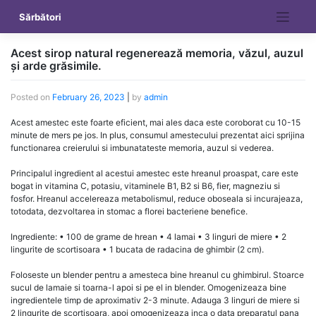
Skip
Sărbători
to
content
Acest sirop natural regenerează memoria, văzul, auzul
și arde grăsimile.
Posted on
February 26, 2023
|
by
admin
Acest amestec este foarte eficient, mai ales daca este coroborat cu 10-15
minute de mers pe jos. In plus, consumul amestecului prezentat aici sprijina
functionarea creierului si imbunatateste memoria, auzul si vederea.
Principalul ingredient al acestui amestec este hreanul proaspat, care este
bogat in vitamina C, potasiu, vitaminele B1, B2 si B6, fier, magneziu si
fosfor. Hreanul accelereaza metabolismul, reduce oboseala si incurajeaza,
totodata, dezvoltarea in stomac a florei bacteriene benefice.
Ingrediente: • 100 de grame de hrean • 4 lamai • 3 linguri de miere • 2
lingurite de scortisoara • 1 bucata de radacina de ghimbir (2 cm).
Foloseste un blender pentru a amesteca bine hreanul cu ghimbirul. Stoarce
sucul de lamaie si toarna-l apoi si pe el in blender. Omogenizeaza bine
ingredientele timp de aproximativ 2-3 minute. Adauga 3 linguri de miere si
2 lingurite de scortisoara, apoi omogenizeaza inca o data preparatul pana