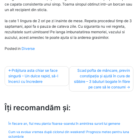
ce capata consistenta unui sirop. Toarna siropul obtinut intr-un borcan sau
un alt recipient din sticla.
Ia cate 1 lingura de 2 ori pe zi inainte de mese. Repeta procedeul timp de 3
saptamani, apoi fa o pauza de cateva zile. Cu siguranta nu vei regreta,
rezultatele sunt uimitoare! Pe langa imbunatatirea memoriei, vazului si
auzului, acest amestec te poate ajuta si la arderea grasimilor.
Posted in
Diverse
Post
Prăjitura asta chiar se face
Scad pofta de mâncare, previn
singură – Un dulce rapid, să-l
constipația și ajută în cura de
navigation
încerci cu încredere
slăbire – 3 băuturi bogate în fibre
pe care să le consumi
Îți recomandăm și:
În fiecare an, fiul meu planta floarea-soarelui în amintirea surorii lui gemene
Cum va evolua vremea după ciclonul din weekend! Prognoza meteo pentru luna
octombrie