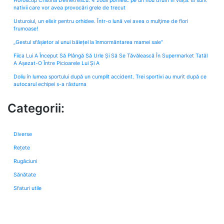
Horoscop Cristina Demetrescu: 4 zodii pornesc pe un nou drum în viață. Ei sunt
nativii care vor avea provocări grele de trecut
Usturoiul, un elixir pentru orhidee. Într-o lună vei avea o mulţime de flori
frumoase!
„Gestul sfâșietor al unui băiețel la înmormântarea mamei sale”
Fiica Lui A Început Să Plângă Să Urle Și Să Se Tăvălească În Supermarket Tatăl
A Așezat-O Între Picioarele Lui Și A
Doliu în lumea sportului după un cumplit accident. Trei sportivi au murit după ce
autocarul echipei s-a răsturna
Categorii:
Diverse
Rețete
Rugăciuni
Sănătate
Sfaturi utile