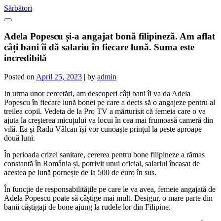
Skip
Sărbători
to
content
Adela Popescu și-a angajat bonă filipineză. Am aflat
câți bani îi dă salariu în fiecare lună. Suma este
incredibilă
Posted on
April 25, 2023
|
by
admin
In urma unor cercetări, am descoperi câți bani îi va da Adela
Popescu în fiecare lună bonei pe care a decis să o angajeze pentru al
treilea copil. Vedeta de la Pro TV a mărturisit că femeia care o va
ajuta la creșterea micuțului va locui în cea mai frumoasă cameră din
vilă. Ea și Radu Vâlcan își vor cunoaște prințul la peste aproape
două luni.
În perioada crizei sanitare, cererea pentru bone filipineze a rămas
constantă în România și, potrivit unui oficial, salariul încasat de
acestea pe lună pornește de la 500 de euro în sus.
În funcție de responsabilitățile pe care le va avea, femeie angajată de
Adela Popescu poate să câștige mai mult. Desigur, o mare parte din
banii câștigați de bone ajung la rudele lor din Filipine.