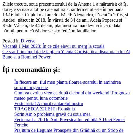
Zilele trecute, soția prezentatorului de la Antena 1 a mărturisit că își
dorește să nască tot pe cale naturală, iar termenul este în perioada
13-16 iulie. Cuplul mai are doi băieți: Alexandru, născut în 2016, și
Andrei, născut în 2018. În vârstă de 34 de ani, Adela Popescu și
Radu Vâlcan, de 44 de ani, plănuiesc să mai devină încă o dată
părinți, pentru că își doresc și o fetiță în familia lor.
Posted in
Diverse
Post
Vacanță 1 Mai 2023: În ce zile elevii nu merg la școală
Ce s-ar fi intamplat, de fapt, cu Ylenia Carrisi, fiica disparuta a lui Al
navigation
Bano si a Rominei Power
Îți recomandăm și:
În fiecare an, fiul meu planta floarea-soarelui în amintirea
surorii lui gemene
Cum va evolua vremea după ciclonul din weekend! Prognoza
meteo pentru luna octombrie
Veste trista! A murit cantaretul nostru
TRAGEDIA ZILEI în România
Sorin Am o problemă gravă cu soția mea
Fecioara La 70 De Ani: Povestea Incredibilă A Unei Femei
Fericite
Prajitura de Legume Proaspete din Grădină cu un Strop de