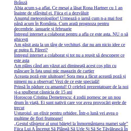
Brânză
Abia acum s-a aflat. Ce mesaj a lăsat Rona Hartner cu 1 an
înainte de sfârșitul ei. Fiica ei a dezvăluit
Anunțul meteorologilor! Urmează o iarnă cum n-a mai fost
până acum în România. Cum arată prognoza pentru
decembrie, ianuarie și februarie
Întregul internet a colaborat pentru a afla ce este asta. NU o să
ghicești
Am găsit asta la un târg de vechituri, dar nu am nicio idee ce
ar putea fi. Păreri?
Întregul internet a colaborat și tot nu a reușit să descopere ce
este asta
Am plâns când am văzut azi dimineață acest coș plin cu
mâncare în fața unui mic magazin de cartier
Aceasta poză este uluitoare! Sora mea a făcut această poză și
nimeni nu a observat! Vezi de ce este specială!
Prinsă în pădure cu amantul! O celebră prezentatoare de la noi
și-a spulberat căsnicia de 15 ani
Horoscop Cristina Demetrescu: 4 zodii pornesc pe un nou
drum în viață. Ei sunt nativii care vor avea provocări grele de
trecut
Usturoiul, un elixir pentru orhidee. Într-o lună vei avea o
mulţime de flori frumoase!
„Gestul sfâșietor al unui băiețel la înmormântarea mamei sale”
Fiica Lui A Început Să Plângă Să Urle Și Să Se Tăvălească În