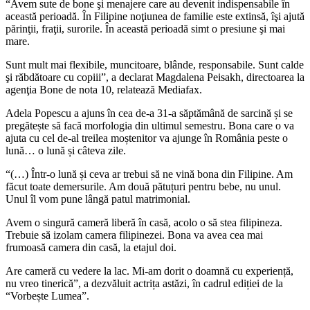
“Avem sute de bone şi menajere care au devenit indispensabile în
această perioadă. În Filipine noţiunea de familie este extinsă, îşi ajută
părinţii, fraţii, surorile. În această perioadă simt o presiune şi mai
mare.
Sunt mult mai flexibile, muncitoare, blânde, responsabile. Sunt calde
şi răbdătoare cu copiii”, a declarat Magdalena Peisakh, directoarea la
agenţia Bone de nota 10, relatează Mediafax.
Adela Popescu a ajuns în cea de-a 31-a săptămână de sarcină și se
pregătește să facă morfologia din ultimul semestru. Bona care o va
ajuta cu cel de-al treilea moștenitor va ajunge în România peste o
lună… o lună și câteva zile.
“(…) Într-o lună și ceva ar trebui să ne vină bona din Filipine. Am
făcut toate demersurile. Am două pătuțuri pentru bebe, nu unul.
Unul îl vom pune lângă patul matrimonial.
Avem o singură cameră liberă în casă, acolo o să stea filipineza.
Trebuie să izolam camera filipinezei. Bona va avea cea mai
frumoasă camera din casă, la etajul doi.
Are cameră cu vedere la lac. Mi-am dorit o doamnă cu experiență,
nu vreo tinerică”, a dezvăluit actrița astăzi, în cadrul ediției de la
“Vorbește Lumea”.