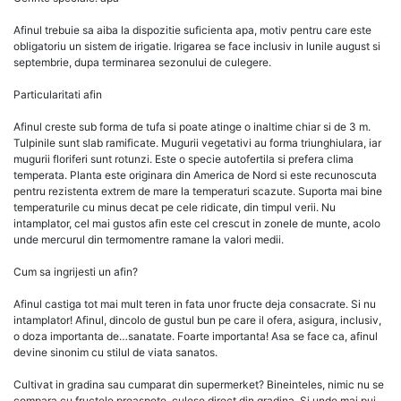
Afinul trebuie sa aiba la dispozitie suficienta apa, motiv pentru care este
obligatoriu un sistem de irigatie. Irigarea se face inclusiv in lunile august si
septembrie, dupa terminarea sezonului de culegere.
Particularitati afin
Afinul creste sub forma de tufa si poate atinge o inaltime chiar si de 3 m.
Tulpinile sunt slab ramificate. Mugurii vegetativi au forma triunghiulara, iar
mugurii floriferi sunt rotunzi. Este o specie autofertila si prefera clima
temperata. Planta este originara din America de Nord si este recunoscuta
pentru rezistenta extrem de mare la temperaturi scazute. Suporta mai bine
temperaturile cu minus decat pe cele ridicate, din timpul verii. Nu
intamplator, cel mai gustos afin este cel crescut in zonele de munte, acolo
unde mercurul din termomentre ramane la valori medii.
Cum sa ingrijesti un afin?
Afinul castiga tot mai mult teren in fata unor fructe deja consacrate. Si nu
intamplator! Afinul, dincolo de gustul bun pe care il ofera, asigura, inclusiv,
o doza importanta de…sanatate. Foarte importanta! Asa se face ca, afinul
devine sinonim cu stilul de viata sanatos.
Cultivat in gradina sau cumparat din supermerket? Bineinteles, nimic nu se
compara cu fructele proaspete, culese direct din gradina. Si unde mai pui