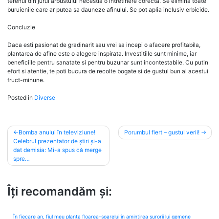
terenul din jurul arbustului necestia o intretinere corecta. Se elimina toate
buruienile care ar putea sa dauneze afinului. Se pot aplia inclusiv erbicide.
Concluzie
Daca esti pasionat de gradinarit sau vrei sa incepi o afacere profitabila,
plantarea de afine este o alegere inspirata. Investitiile sunt minime, iar
beneficiile pentru sanatate si pentru buzunar sunt incontestabile. Cu putin
efort si atentie, te poti bucura de recolte bogate si de gustul bun al acestui
fruct-minune.
Posted in
Diverse
Post
Bomba anului în televiziune!
Porumbul fiert – gustul verii!
Celebrul prezentator de știri și-a
navigation
dat demisia: Mi-a spus că merge
spre…
Îți recomandăm și:
În fiecare an, fiul meu planta floarea-soarelui în amintirea surorii lui gemene