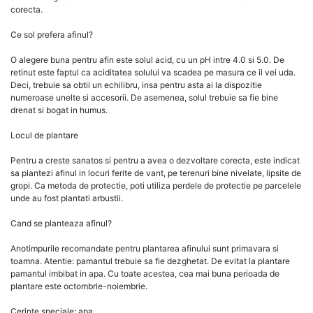
corecta.
Ce sol prefera afinul?
O alegere buna pentru afin este solul acid, cu un pH intre 4.0 si 5.0. De
retinut este faptul ca aciditatea solului va scadea pe masura ce il vei uda.
Deci, trebuie sa obtii un echilibru, insa pentru asta ai la dispozitie
numeroase unelte si accesorii. De asemenea, solul trebuie sa fie bine
drenat si bogat in humus.
Locul de plantare
Pentru a creste sanatos si pentru a avea o dezvoltare corecta, este indicat
sa plantezi afinul in locuri ferite de vant, pe terenuri bine nivelate, lipsite de
gropi. Ca metoda de protectie, poti utiliza perdele de protectie pe parcelele
unde au fost plantati arbustii.
Cand se planteaza afinul?
Anotimpurile recomandate pentru plantarea afinului sunt primavara si
toamna. Atentie: pamantul trebuie sa fie dezghetat. De evitat la plantare
pamantul imbibat in apa. Cu toate acestea, cea mai buna perioada de
plantare este octombrie-noiembrie.
Cerinte speciale: apa