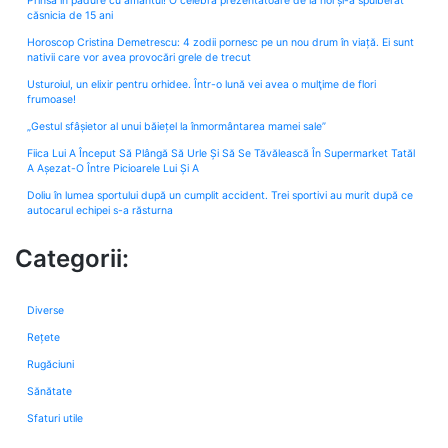
Prinsă în pădure cu amantul! O celebră prezentatoare de la noi și-a spulberat
căsnicia de 15 ani
Horoscop Cristina Demetrescu: 4 zodii pornesc pe un nou drum în viață. Ei sunt
nativii care vor avea provocări grele de trecut
Usturoiul, un elixir pentru orhidee. Într-o lună vei avea o mulţime de flori
frumoase!
„Gestul sfâșietor al unui băiețel la înmormântarea mamei sale”
Fiica Lui A Început Să Plângă Să Urle Și Să Se Tăvălească În Supermarket Tatăl
A Așezat-O Între Picioarele Lui Și A
Doliu în lumea sportului după un cumplit accident. Trei sportivi au murit după ce
autocarul echipei s-a răsturna
Categorii:
Diverse
Rețete
Rugăciuni
Sănătate
Sfaturi utile