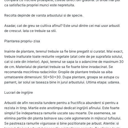
ca satisfactia propriei munci este nepretuita.
Recolta depinde de varsta arbustului si de specie.
Asadar, cat de greu se cultiva afinul? Este unul dintre cei mai usor arbusti
de crescut. Iata ce trebuie sa stii.
Plantarea propriu-zisa
Inainte de plantare, terenul trebuie sa fie bine pregatit si curatat. Mai exact,
trebuie inalturate toate resturile vegetale (atat cele de pe suprafata solului,
cat si cele din interior). Apoi, terenul se sapa la o adancime de maximum 30
de cm. Materialul de plantat trebuie sa fie foarte bine inradacinat. Se
recomanda mocirlirea radacinilor. Gropile de plantare trebuie sa aiba
urmatoarele dimensiuni: 50x50x30. Dupa plantare, groapa se astupa cu
pamant, iar solul se taseaza bine in jurul arbustului. Ultima etapa: udarea.
Lucrari de ingrijire
Arbustii de afin necesita tundere pentru a fructifica abundent si pentru a
rezista in timp. Martie este anotimpul dedicat ingrijirii afinului. Este foarte
simplu! Se indeparteaza ramurile uscate sau moarte. De asemenea, se
elimina partile din planta bolnave sau cele aglomerate in mijlocul tufisului.
Se pastreaza ramurile viguroase si bine pozitionate pe arbust. Atentie: si