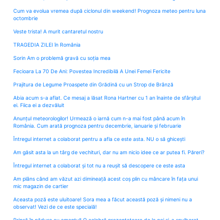
Cum va evolua vremea după ciclonul din weekend! Prognoza meteo pentru luna
octombrie
Veste trista! A murit cantaretul nostru
TRAGEDIA ZILEI în România
Sorin Am o problemă gravă cu soția mea
Fecioara La 70 De Ani: Povestea Incredibilă A Unei Femei Fericite
Prajitura de Legume Proaspete din Grădină cu un Strop de Brânză
Abia acum s-a aflat. Ce mesaj a lăsat Rona Hartner cu 1 an înainte de sfârșitul
ei. Fiica ei a dezvăluit
Anunțul meteorologilor! Urmează o iarnă cum n-a mai fost până acum în
România. Cum arată prognoza pentru decembrie, ianuarie și februarie
Întregul internet a colaborat pentru a afla ce este asta. NU o să ghicești
Am găsit asta la un târg de vechituri, dar nu am nicio idee ce ar putea fi. Păreri?
Întregul internet a colaborat și tot nu a reușit să descopere ce este asta
Am plâns când am văzut azi dimineață acest coș plin cu mâncare în fața unui
mic magazin de cartier
Aceasta poză este uluitoare! Sora mea a făcut această poză și nimeni nu a
observat! Vezi de ce este specială!