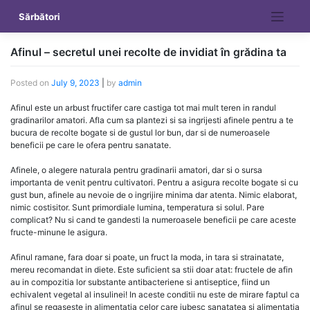
Skip
Sărbători
to
content
Afinul – secretul unei recolte de invidiat în grădina ta
Posted on
July 9, 2023
|
by
admin
Afinul este un arbust fructifer care castiga tot mai mult teren in randul
gradinarilor amatori. Afla cum sa plantezi si sa ingrijesti afinele pentru a te
bucura de recolte bogate si de gustul lor bun, dar si de numeroasele
beneficii pe care le ofera pentru sanatate.
Afinele, o alegere naturala pentru gradinarii amatori, dar si o sursa
importanta de venit pentru cultivatori. Pentru a asigura recolte bogate si cu
gust bun, afinele au nevoie de o ingrijire minima dar atenta. Nimic elaborat,
nimic costisitor. Sunt primordiale lumina, temperatura si solul. Pare
complicat? Nu si cand te gandesti la numeroasele beneficii pe care aceste
fructe-minune le asigura.
Afinul ramane, fara doar si poate, un fruct la moda, in tara si strainatate,
mereu recomandat in diete. Este suficient sa stii doar atat: fructele de afin
au in compozitia lor substante antibacteriene si antiseptice, fiind un
echivalent vegetal al insulinei! In aceste conditii nu este de mirare faptul ca
afinul se regaseste in alimentatia celor care iubesc sanatatea si alimentatia