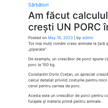
Skip
Sărbători
to
Am făcut calculul!
content
crești UN PORC î
Posted on
May 18, 2023
|
by
admin
Tot mai mulți români cresc animale la țară ș
„piperate”.
De exemplu, un crescător de porci spune că
porc la 150 kg.
Constantin Dorin Crețan, un apreciat crescăt
calcul detaliat privind costurile pentru micii 
cerut pentru carnea de porc.
Acesta este un crescător de porci pentru c
furajele și materia primă pentru animale.