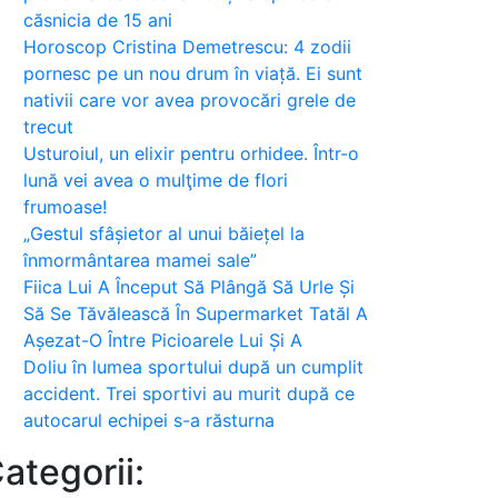
căsnicia de 15 ani
Horoscop Cristina Demetrescu: 4 zodii
pornesc pe un nou drum în viață. Ei sunt
nativii care vor avea provocări grele de
trecut
Usturoiul, un elixir pentru orhidee. Într-o
lună vei avea o mulţime de flori
frumoase!
„Gestul sfâșietor al unui băiețel la
înmormântarea mamei sale”
Fiica Lui A Început Să Plângă Să Urle Și
Să Se Tăvălească În Supermarket Tatăl A
Așezat-O Între Picioarele Lui Și A
Doliu în lumea sportului după un cumplit
accident. Trei sportivi au murit după ce
autocarul echipei s-a răsturna
ategorii: