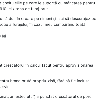
e cheltuielile pe care le suportă cu mâncarea pentru
10 lei / tona de furaj brut.
eau să duc în eroare pe nimeni și nici să descurajez pe
ucție a furajului, în cazul meu cumpărând toată
 lei
t crescătorul în calcul făcut pentru aprovizionarea
tru hrana brută propriu-zisă, fără să fie incluse
ervicii.
ăcinat, amestec etc.”, a punctat crescătorul de porci.