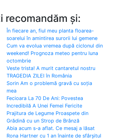
ți recomandăm și:
În fiecare an, fiul meu planta floarea-
soarelui în amintirea surorii lui gemene
Cum va evolua vremea după ciclonul din
weekend! Prognoza meteo pentru luna
octombrie
Veste trista! A murit cantaretul nostru
TRAGEDIA ZILEI în România
Sorin Am o problemă gravă cu soția
mea
Fecioara La 70 De Ani: Povestea
Incredibilă A Unei Femei Fericite
Prajitura de Legume Proaspete din
Grădină cu un Strop de Brânză
Abia acum s-a aflat. Ce mesaj a lăsat
Rona Hartner cu 1 an înainte de sfârșitul