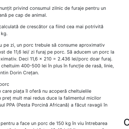
unțit privind consumul zilnic de furaje pentru un
hrană pe cap de animal.
calculată de crescător ca fiind cea mai potrivită
 kg.
 pe zi, un porc trebuie să consume aproximativ
st de 11,6 lei/ zi furaj pe porc. Să aducem un porc la
ximativ. Deci 11,6 x 210 = 2.436 lei/porc doar furaj.
eltuim 400-500 lei în plus în funcție de rasă, linie,
ntin Dorin Crețan.
 porc
care piața îl oferă nu acoperă cheltuielile
n preț mult mai redus duce la falimentul micilor
sul PPA (Pesta Porcină Africană) a făcut ravagii în
C
 pentru a face un porc de 150 kg în viu întrebarea