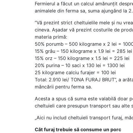
Fermierul a făcut un calcul amănunțit despr
animalele din ferma sa, suma ajungând la 2.9
”Vă prezint strict cheltuielile mele și nu vr
cineva. Așadar vă prezint costurile de prod
materia primă:
50% porumb – 500 kilograme x 2 lei = 1000
15% grâu – 150 kilograme x 1.9 lei = 285 lei
15% orz – 150 kilograme x 1.5 lei = 225 lei
20% purina – 10 saci x 130 lei = 1300 lei
25 kilograme calciu furajer = 100 lei
Total: 2.910 lei/ TONA FURAJ BRUT”, a arăta
mâncării pentru ferma sa.
Acesta a spus că suma este valabilă doar pen
cheltuieli care presupun transport sau alte s
„Aici nu includ cheltuieli transport furaj, m
Cât furaj trebuie să consume un porc