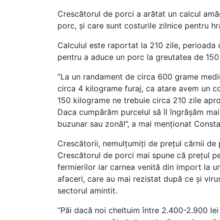
Crescătorul de porci a arătat un calcul amăn
porc, și care sunt costurile zilnice pentru 
Calculul este raportat la 210 zile, perioada 
pentru a aduce un porc la greutatea de 150
”La un randament de circa 600 grame mediu
circa 4 kilograme furaj, ca atare avem un co
150 kilograme ne trebuie circa 210 zile apro
Daca cumpărăm purcelul să îl îngrășăm mai ch
buzunar sau zonă!”, a mai menționat Consta
Crescătorii, nemulțumiți de prețul cărnii de
Crescătorul de porci mai spune că prețul pe 
fermierilor iar carnea venită din import la u
afaceri, care au mai rezistat după ce și viru
sectorul amintit.
”Păi dacă noi cheltuim între 2.400-2.900 lei