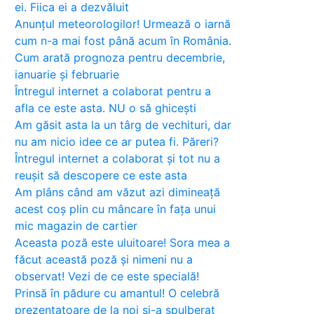
ei. Fiica ei a dezvăluit
Anunțul meteorologilor! Urmează o iarnă
cum n-a mai fost până acum în România.
Cum arată prognoza pentru decembrie,
ianuarie și februarie
Întregul internet a colaborat pentru a
afla ce este asta. NU o să ghicești
Am găsit asta la un târg de vechituri, dar
nu am nicio idee ce ar putea fi. Păreri?
Întregul internet a colaborat și tot nu a
reușit să descopere ce este asta
Am plâns când am văzut azi dimineață
acest coș plin cu mâncare în fața unui
mic magazin de cartier
Aceasta poză este uluitoare! Sora mea a
făcut această poză și nimeni nu a
observat! Vezi de ce este specială!
Prinsă în pădure cu amantul! O celebră
prezentatoare de la noi și-a spulberat