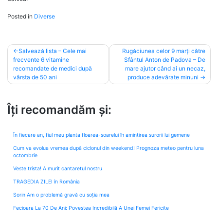
Posted in
Diverse
Post
Salvează lista – Cele mai
Rugăciunea celor 9 marți către
frecvente 6 vitamine
Sfântul Anton de Padova – De
navigation
recomandate de medici după
mare ajutor când ai un necaz,
vârsta de 50 ani
produce adevărate minuni
Îți recomandăm și:
În fiecare an, fiul meu planta floarea-soarelui în amintirea surorii lui gemene
Cum va evolua vremea după ciclonul din weekend! Prognoza meteo pentru luna
octombrie
Veste trista! A murit cantaretul nostru
TRAGEDIA ZILEI în România
Sorin Am o problemă gravă cu soția mea
Fecioara La 70 De Ani: Povestea Incredibilă A Unei Femei Fericite