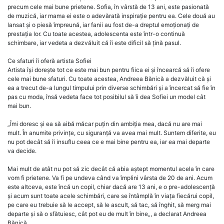
precum cele mai bune prietene. Sofia, în vârstă de 13 ani, este pasionată
de muzică, iar mama ei este o adevărată inspirație pentru ea. Cele două au
lansat și o piesă împreună, iar fanii au fost de-a dreptul emoționați de
prestația lor. Cu toate acestea, adolescenta este într-o continuă
schimbare, iar vedeta a dezvăluit că îi este dificil să țină pasul.
Ce sfaturi îi oferă artista Sofiei
Artista își dorește tot ce este mai bun pentru fiica ei și încearcă să îi ofere
cele mai bune sfaturi. Cu toate acestea, Andreea Bănică a dezvăluit că și
ea a trecut de-a lungul timpului prin diverse schimbări și a încercat să fie în
pas cu moda, însă vedeta face tot posibilul să îi dea Sofiei un model cât
mai bun.
„Îmi doresc și ea să aibă măcar puțin din ambiția mea, dacă nu are mai
mult. În anumite privințe, cu siguranță va avea mai mult. Suntem diferite, eu
nu pot decât să îi insuflu ceea ce e mai bine pentru ea, iar ea mai departe
va decide.
Mai mult de atât nu pot să zic decât că abia aștept momentul acela în care
vom fi prietene. Va fi pe undeva când va împlini vârsta de 20 de ani. Acum
este altceva, este încă un copil, chiar dacă are 13 ani, e o pre-adolescență
și acum sunt toate acele schimbări, care se întâmplă în viața fiecărui copil,
pe care eu trebuie să le accept, să le ascult, să tac, să înghit, să merg mai
departe și să o sfătuiesc, cât pot eu de mult în bine„, a declarat Andreea
Bănică.