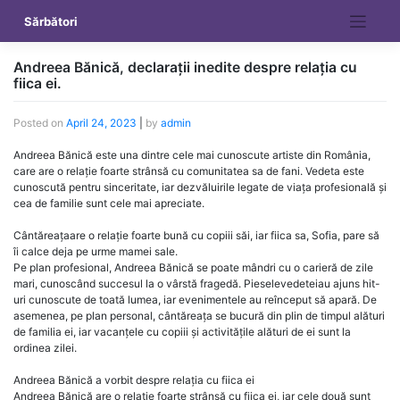
Skip
Sărbători
to
content
Andreea Bănică, declarații inedite despre relația cu
fiica ei.
Posted on
April 24, 2023
|
by
admin
Andreea Bănică este una dintre cele mai cunoscute artiste din România,
care are o relație foarte strânsă cu comunitatea sa de fani. Vedeta este
cunoscută pentru sinceritate, iar dezvăluirile legate de viața profesională și
cea de familie sunt cele mai apreciate.
Cântăreațaare o relație foarte bună cu copiii săi, iar fiica sa, Sofia, pare să
îi calce deja pe urme mamei sale.
Pe plan profesional, Andreea Bănică se poate mândri cu o carieră de zile
mari, cunoscând succesul la o vârstă fragedă. Pieselevedeteiau ajuns hit-
uri cunoscute de toată lumea, iar evenimentele au reînceput să apară. De
asemenea, pe plan personal, cântăreața se bucură din plin de timpul alături
de familia ei, iar vacanțele cu copiii și activitățile alături de ei sunt la
ordinea zilei.
Andreea Bănică a vorbit despre relația cu fiica ei
Andreea Bănică are o relație foarte strânsă cu fiica ei, iar cele două sunt