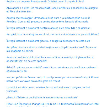
Prajitura de Legume Proaspete din Grădină cu un Strop de Brânză
Abia acum s-a aflat. Ce mesaj a lăsat Rona Hartner cu 1 an înainte de sfârșitul
ei. Fiica ei a dezvăluit
Anunțul meteorologilor! Urmează o iarnă cum n-a mai fost până acum în
România. Cum arată prognoza pentru decembrie, ianuarie și februarie
Întregul internet a colaborat pentru a afla ce este asta. NU o să ghicești
Am găsit asta la un târg de vechituri, dar nu am nicio idee ce ar putea fi. Păreri?
Întregul internet a colaborat și tot nu a reușit să descopere ce este asta
Am plâns când am văzut azi dimineață acest coș plin cu mâncare în fața unui
mic magazin de cartier
Aceasta poză este uluitoare! Sora mea a făcut această poză și nimeni nu a
observat! Vezi de ce este specială!
Prinsă în pădure cu amantul! O celebră prezentatoare de la noi și-a spulberat
căsnicia de 15 ani
Horoscop Cristina Demetrescu: 4 zodii pornesc pe un nou drum în viață. Ei sunt
nativii care vor avea provocări grele de trecut
Usturoiul, un elixir pentru orhidee. Într-o lună vei avea o mulţime de flori
frumoase!
„Gestul sfâșietor al unui băiețel la înmormântarea mamei sale”
Fiica Lui A Început Să Plângă Să Urle Și Să Se Tăvălească În Supermarket Tatăl