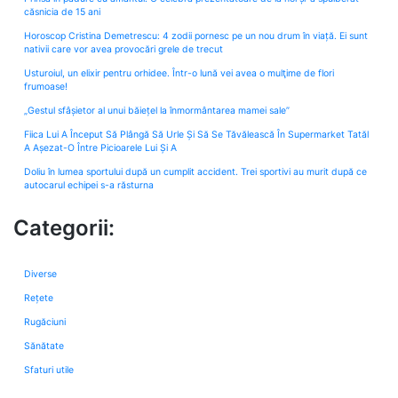
căsnicia de 15 ani
Horoscop Cristina Demetrescu: 4 zodii pornesc pe un nou drum în viață. Ei sunt
nativii care vor avea provocări grele de trecut
Usturoiul, un elixir pentru orhidee. Într-o lună vei avea o mulţime de flori
frumoase!
„Gestul sfâșietor al unui băiețel la înmormântarea mamei sale”
Fiica Lui A Început Să Plângă Să Urle Și Să Se Tăvălească În Supermarket Tatăl
A Așezat-O Între Picioarele Lui Și A
Doliu în lumea sportului după un cumplit accident. Trei sportivi au murit după ce
autocarul echipei s-a răsturna
Categorii:
Diverse
Rețete
Rugăciuni
Sănătate
Sfaturi utile