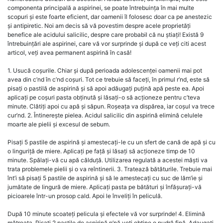
componenta principală a aspirinei, se poate întrebuința în mai multe
scopuri și este foarte eficient, dar oamenii îl folosesc doar ca pe anestezic
și antipiretic. Noi am decis să vă povestim despre acele proprietăți
benefice ale acidului salicilic, despre care probabil că nu știați! Există 9
întrebuințări ale aspirinei, care vă vor surprinde și după ce veți citi acest
articol, veți avea permanent aspirină în casă!
1. Usucă coșurile. Chiar și după perioada adolescenței oamenii mai pot
avea din c’nd în c’nd coșuri. Tot ce trebuie să faceți, în primul r’nd, este să
pisați o pastilă de aspirină și să apoi adăugați puțină apă peste ea. Apoi
aplicați pe coșuri pasta obținută și lăsați-o să acționeze pentru c’teva
minute. Clătiți apoi cu apă și săpun. Roșeața va dispărea, iar coșul va trece
cur’nd. 2. Întinerește pielea. Acidul salicilic din aspirină elimină celulele
moarte ale pielii și excesul de sebum.
Pisați 5 pastile de aspirină și amestecați-le cu un sfert de cană de apă și cu
o linguriță de miere. Aplicați pe față și lăsați să acționeze timp de 10
minute. Spălați-vă cu apă călduță. Utilizarea regulată a acestei măști va
trata problemele pielii și o va reîntinerii. 3. Tratează bătăturile. Trebuie mai
înt’i să pisați 5 pastile de aspirină și să le amestecați cu suc de lăm’ie și
jumătate de lingură de miere. Aplicați pasta pe bătături și înfășurați-vă
picioarele într-un prosop cald. Apoi le înveliți în peliculă.
După 10 minute scoateți pelicula și efectele vă vor surprinde! 4. Elimină
mătreața. Pisați 2 pastile de aspirină p’nă veți obține o pudră fină. Adaugați