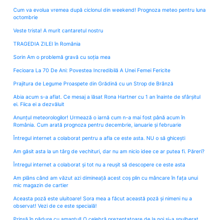
Cum va evolua vremea după ciclonul din weekend! Prognoza meteo pentru luna
octombrie
Veste trista! A murit cantaretul nostru
TRAGEDIA ZILEI în România
Sorin Am o problemă gravă cu soția mea
Fecioara La 70 De Ani: Povestea Incredibilă A Unei Femei Fericite
Prajitura de Legume Proaspete din Grădină cu un Strop de Brânză
Abia acum s-a aflat. Ce mesaj a lăsat Rona Hartner cu 1 an înainte de sfârșitul
ei. Fiica ei a dezvăluit
Anunțul meteorologilor! Urmează o iarnă cum n-a mai fost până acum în
România. Cum arată prognoza pentru decembrie, ianuarie și februarie
Întregul internet a colaborat pentru a afla ce este asta. NU o să ghicești
Am găsit asta la un târg de vechituri, dar nu am nicio idee ce ar putea fi. Păreri?
Întregul internet a colaborat și tot nu a reușit să descopere ce este asta
Am plâns când am văzut azi dimineață acest coș plin cu mâncare în fața unui
mic magazin de cartier
Aceasta poză este uluitoare! Sora mea a făcut această poză și nimeni nu a
observat! Vezi de ce este specială!
Prinsă în pădure cu amantul! O celebră prezentatoare de la noi și-a spulberat