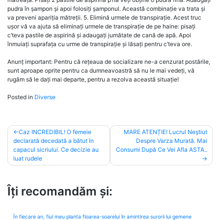
pudra în șampon și apoi folosiți șamponul. Această combinație va trata și
va preveni apariția mătreții. 5. Elimină urmele de transpirație. Acest truc
ușor vă va ajuta să eliminați urmele de transpirație de pe haine: pisați
c’teva pastile de aspirină și adaugați jumătate de cană de apă. Apoi
înmuiați suprafața cu urme de transpirație și lăsați pentru c’teva ore.
Anunț important: Pentru că rețeaua de socializare ne-a cenzurat postările,
sunt aproape oprite pentru ca dumneavoastră să nu le mai vedeți, vă
rugăm să le dați mai departe, pentru a rezolva această situație!
Posted in
Diverse
Post
Caz INCREDIBIL! O femeie
MARE ATENȚIE! Lucrul Neştiut
declarată decedată a bătut în
Despre Varza Murată. Mai
navigation
capacul sicriului. Ce decizie au
Consumi După Ce Vei Afla ASTA..
luat rudele
Îți recomandăm și:
În fiecare an, fiul meu planta floarea-soarelui în amintirea surorii lui gemene