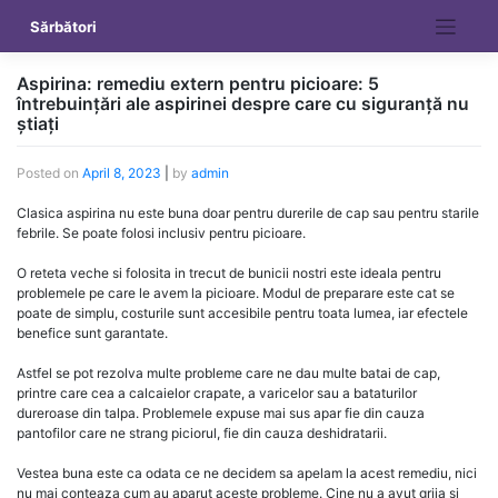
Skip
Sărbători
to
content
Aspirina: remediu extern pentru picioare: 5
întrebuințări ale aspirinei despre care cu siguranță nu
știați
Posted on
April 8, 2023
|
by
admin
Clasica aspirina nu este buna doar pentru durerile de cap sau pentru starile
febrile. Se poate folosi inclusiv pentru picioare.
O reteta veche si folosita in trecut de bunicii nostri este ideala pentru
problemele pe care le avem la picioare. Modul de preparare este cat se
poate de simplu, costurile sunt accesibile pentru toata lumea, iar efectele
benefice sunt garantate.
Astfel se pot rezolva multe probleme care ne dau multe batai de cap,
printre care cea a calcaielor crapate, a varicelor sau a bataturilor
dureroase din talpa. Problemele expuse mai sus apar fie din cauza
pantofilor care ne strang piciorul, fie din cauza deshidratarii.
Vestea buna este ca odata ce ne decidem sa apelam la acest remediu, nici
nu mai conteaza cum au aparut aceste probleme. Cine nu a avut grija si