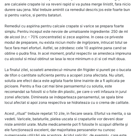
are calcaiele crapate isi va reveni rapid si va putea merge linistit, fara nicio
durere sau jena. Mai trebuie amintit ca remediul descris jos este foarte bun
si pentru varice, si pentru bataturi.
Remediul cu aspirina pentru calcaie crapate si varice se prepara foarte
simplu. Pentru inceput este nevoie de urmatoarele ingrediente: 250 de ml
de alcool (n.r. – 70% concentratie) si zece aspirine. In ceea ce priveste
modul de preparare, nu exista niciun motiv de ingrijorare, intrucat totul se
face fara mari eforturi. Astfel, se zdrobesc cele 10 aspirine pana cand se
obtine o pudra fina. In acel moment, praful respectiv se amesteca impreuna
cu alcoolul si mixul obtinut se lasa la rece minimum o zi si cel mult doua.
La finalul zilei, scoateti amestecul-minune din frigider si puneti pe o bucata
de tifon o cantitate suficienta pentru a acoperi zona afectata. Nu uitati,
solutia are efect daca este agitata foarte bine inainte de a fi aplicata pe
picioare. Pentru a fixa cat mai bine pansamentul cu solutia, este
recomandat sa folositi si o folie din plastic, pe care o veti infasura in jurul
zonei afectate. Dimineata se indeparteaza pansamentul, se spala bine
locul afectat si apoi zona respectiva se hidrateaza cu o crema de calitate.
Acest „ritual” trebuie repetat 10 zile, in fiecare seara. Efortul va merita, o sa
vedeti. Varicele, bataturile, pielea uscata si crapaturile vor deveni doar
niste amintiri urate. Multe medicamente pot fi folosite în scopuri diferite și
ele funcționează excelent, dar majoritatea persoanelor nu cunosc
numeroasele utilizări ale acestora. Acidul salicilic, de exemplu, care este