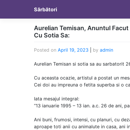
Skip
Sărbători
to
content
Aurelian Temisan, Anuntul Facu
Cu Sotia Sa:
Posted on
April 19, 2023
|
by
admin
Aurelian Temisan si sotia sa au sarbatorit 2
Cu aceasta ocazie, artistul a postat un me
Cei doi au impreuna o fetita superba si o ca
Iata mesajul integral:
“13 ianuarie 1995 – 13 ian. a.c. 26 de ani,
Ani buni, frumosi, intensi, cu planuri, cu deza
aproape toti anii cu animalute in casa, ani in