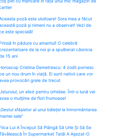
coș plin cu mâncare în fața unui mic magazin de
cartier
Aceasta poză este uluitoare! Sora mea a făcut
această poză și nimeni nu a observat! Vezi de
ce este specială!
Prinsă în pădure cu amantul! O celebră
prezentatoare de la noi și-a spulberat căsnicia
de 15 ani
Horoscop Cristina Demetrescu: 4 zodii pornesc
pe un nou drum în viață. Ei sunt nativii care vor
avea provocări grele de trecut
Usturoiul, un elixir pentru orhidee. Într-o lună vei
avea o mulţime de flori frumoase!
„Gestul sfâșietor al unui băiețel la înmormântarea
mamei sale”
Fiica Lui A Început Să Plângă Să Urle Și Să Se
Tăvălească În Supermarket Tatăl A Așezat-O