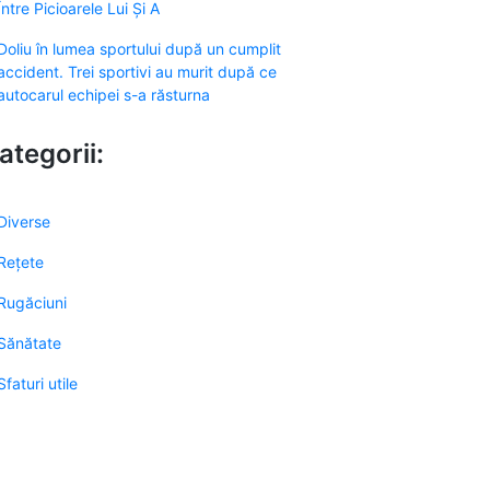
Între Picioarele Lui Și A
Doliu în lumea sportului după un cumplit
accident. Trei sportivi au murit după ce
autocarul echipei s-a răsturna
ategorii:
Diverse
Rețete
Rugăciuni
Sănătate
Sfaturi utile