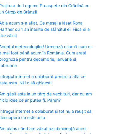
Prajitura de Legume Proaspete din Grădină cu
un Strop de Brânză
Abia acum s-a aflat. Ce mesaj a lăsat Rona
Hartner cu 1 an înainte de sfârșitul ei. Fiica ei a
dezvăluit
Anunțul meteorologilor! Urmează o iarnă cum n-
a mai fost până acum în România. Cum arată
prognoza pentru decembrie, ianuarie și
februarie
Întregul internet a colaborat pentru a afla ce
este asta. NU o să ghicești
Am găsit asta la un târg de vechituri, dar nu am
nicio idee ce ar putea fi. Păreri?
Întregul internet a colaborat și tot nu a reușit să
descopere ce este asta
Am plâns când am văzut azi dimineață acest