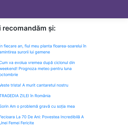
ți recomandăm și:
În fiecare an, fiul meu planta floarea-soarelui în
amintirea surorii lui gemene
Cum va evolua vremea după ciclonul din
weekend! Prognoza meteo pentru luna
octombrie
Veste trista! A murit cantaretul nostru
TRAGEDIA ZILEI în România
Sorin Am o problemă gravă cu soția mea
Fecioara La 70 De Ani: Povestea Incredibilă A
Unei Femei Fericite