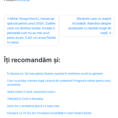
Post
Mihai Voropchievici, horoscop
Alimente care nu expiră
special pentru anul 2024. Zodiile
niciodată: Adevărul despre
navigation
care vor domina lumea. Incepe o
produsele cu durată lungă de
perioada cum nu au mai avut
viață
pana acum. 5 ani vor avea fraiele
in mana
Îți recomandăm și:
În fiecare an, fiul meu planta floarea-soarelui în amintirea surorii lui gemene
Cum va evolua vremea după ciclonul din weekend! Prognoza meteo pentru luna
octombrie
Veste trista! A murit cantaretul nostru
TRAGEDIA ZILEI în România
Sorin Am o problemă gravă cu soția mea
Fecioara La 70 De Ani: Povestea Incredibilă A Unei Femei Fericite