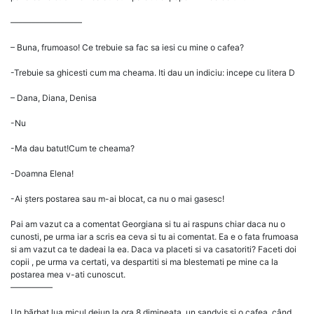
–––––––––––––––––
– Buna, frumoaso! Ce trebuie sa fac sa iesi cu mine o cafea?
-Trebuie sa ghicesti cum ma cheama. Iti dau un indiciu: incepe cu litera D
– Dana, Diana, Denisa
-Nu
-Ma dau batut!Cum te cheama?
-Doamna Elena!
-Ai șters postarea sau m-ai blocat, ca nu o mai gasesc!
Pai am vazut ca a comentat Georgiana si tu ai raspuns chiar daca nu o
cunosti, pe urma iar a scris ea ceva si tu ai comentat. Ea e o fata frumoasa
si am vazut ca te dadeai la ea. Daca va placeti si va casatoriti? Faceti doi
copii , pe urma va certati, va despartiti si ma blestemati pe mine ca la
postarea mea v-ati cunoscut.
––––––––––
Un bãrbat lua micul dejun la ora 8 dimineața, un sandviș și o cafea, când