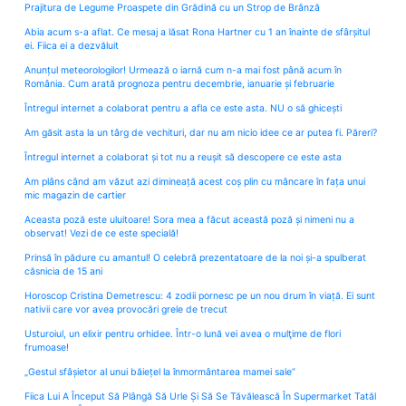
Prajitura de Legume Proaspete din Grădină cu un Strop de Brânză
Abia acum s-a aflat. Ce mesaj a lăsat Rona Hartner cu 1 an înainte de sfârșitul
ei. Fiica ei a dezvăluit
Anunțul meteorologilor! Urmează o iarnă cum n-a mai fost până acum în
România. Cum arată prognoza pentru decembrie, ianuarie și februarie
Întregul internet a colaborat pentru a afla ce este asta. NU o să ghicești
Am găsit asta la un târg de vechituri, dar nu am nicio idee ce ar putea fi. Păreri?
Întregul internet a colaborat și tot nu a reușit să descopere ce este asta
Am plâns când am văzut azi dimineață acest coș plin cu mâncare în fața unui
mic magazin de cartier
Aceasta poză este uluitoare! Sora mea a făcut această poză și nimeni nu a
observat! Vezi de ce este specială!
Prinsă în pădure cu amantul! O celebră prezentatoare de la noi și-a spulberat
căsnicia de 15 ani
Horoscop Cristina Demetrescu: 4 zodii pornesc pe un nou drum în viață. Ei sunt
nativii care vor avea provocări grele de trecut
Usturoiul, un elixir pentru orhidee. Într-o lună vei avea o mulţime de flori
frumoase!
„Gestul sfâșietor al unui băiețel la înmormântarea mamei sale”
Fiica Lui A Început Să Plângă Să Urle Și Să Se Tăvălească În Supermarket Tatăl