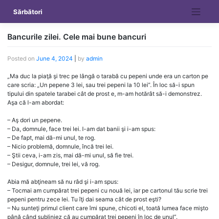
Skip
Sărbători
to
content
Bancurile zilei. Cele mai bune bancuri
Posted on
June 4, 2024
|
by
admin
„Ma duc la piaţă şi trec pe lângă o tarabă cu pepeni unde era un carton pe
care scria: „Un pepene 3 lei, sau trei pepeni la 10 lei”. În loc să-i spun
tipului din spatele tarabei cât de prost e, m-am hotărât să-i demonstrez.
Aşa că l-am abordat:
– Aş dori un pepene.
– Da, domnule, face trei lei. I-am dat banii şi i-am spus:
– De fapt, mai dă-mi unul, te rog.
– Nicio problemă, domnule, încă trei lei.
– Ştii ceva, i-am zis, mai dă-mi unul, să fie trei.
– Desigur, domnule, trei lei, vă rog.
Abia mă abţineam să nu râd şi i-am spus:
– Tocmai am cumpărat trei pepeni cu nouă lei, iar pe cartonul tău scrie trei
pepeni pentru zece lei. Tu îţi dai seama cât de prost eşti?
– Nu sunteţi primul client care îmi spune, chicoti el, toată lumea face mişto
până când subliniez că au cumpărat trei pepeni în loc de unul”.