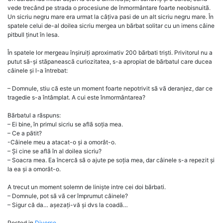
vede trecând pe strada o procesiune de înmormântare foarte neobisnuitã.
Un sicriu negru mare era urmat la câțiva pasi de un alt sicriu negru mare. În
spatele celui de-al doilea sicriu mergea un bãrbat solitar cu un imens câine
pitbull ținut în lesa.
În spatele lor mergeau înșiruiți aproximativ 200 bãrbati triști. Privitorul nu a
putut sã-și stãpaneascã curiozitatea, s-a apropiat de bãrbatul care ducea
câinele și l-a întrebat:
– Domnule, stiu cã este un moment foarte nepotrivit sã vã deranjez, dar ce
tragedie s-a întâmplat. A cui este înmormântarea?
Bãrbatul a rãspuns:
– Ei bine, în primul sicriu se aflã soția mea.
– Ce a pãtit?
-Câinele meu a atacat-o și a omorât-o.
– Și cine se aflã în al doilea sicriu?
– Soacra mea. Ea încercă sã o ajute pe soția mea, dar câinele s-a repezit și
la ea și a omorât-o.
A trecut un moment solemn de liniște intre cei doi bãrbati.
– Domnule, pot sã vã cer împrumut câinele?
– Sigur că da… așezați-vă și dvs la coadã…
Posted in
Diverse