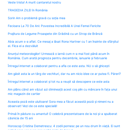
Veste trista! A murit cantaretul nostru
TRAGEDIA ZILEI în România
Sorin Am o problemă gravă cu soția mea
Fecioara La 70 De Ani: Povestea Incredibilă A Unei Femei Fericite
Prajitura de Legume Proaspete din Grădină cu un Strop de Brânză
Abia acum s-a aflat. Ce mesaj a lăsat Rona Hartner cu 1 an înainte de sfârșitul
ei. Fiica ei a dezvăluit
Anunțul meteorologilor! Urmează o iarnă cum n-a mai fost până acum în
România. Cum arată prognoza pentru decembrie, ianuarie și februarie
Întregul internet a colaborat pentru a afla ce este asta. NU o să ghicești
Am găsit asta la un târg de vechituri, dar nu am nicio idee ce ar putea fi. Păreri?
Întregul internet a colaborat și tot nu a reușit să descopere ce este asta
Am plâns când am văzut azi dimineață acest coș plin cu mâncare în fața unui
mic magazin de cartier
Aceasta poză este uluitoare! Sora mea a făcut această poză și nimeni nu a
observat! Vezi de ce este specială!
Prinsă în pădure cu amantul! O celebră prezentatoare de la noi și-a spulberat
căsnicia de 15 ani
Horoscop Cristina Demetrescu: 4 zodii pornesc pe un nou drum în viață. Ei sunt