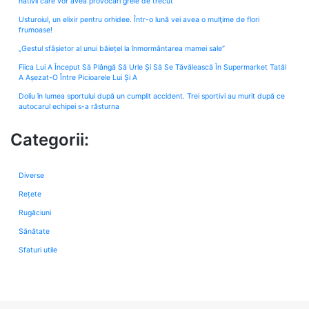
nativii care vor avea provocări grele de trecut
Usturoiul, un elixir pentru orhidee. Într-o lună vei avea o mulţime de flori
frumoase!
„Gestul sfâșietor al unui băiețel la înmormântarea mamei sale”
Fiica Lui A Început Să Plângă Să Urle Și Să Se Tăvălească În Supermarket Tatăl
A Așezat-O Între Picioarele Lui Și A
Doliu în lumea sportului după un cumplit accident. Trei sportivi au murit după ce
autocarul echipei s-a răsturna
Categorii:
Diverse
Rețete
Rugăciuni
Sănătate
Sfaturi utile