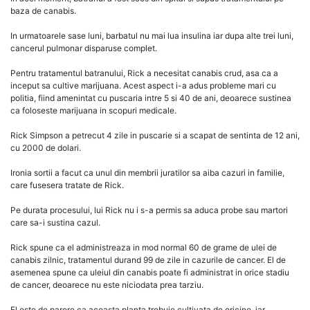
baza de canabis.
In urmatoarele sase luni, barbatul nu mai lua insulina iar dupa alte trei luni,
cancerul pulmonar disparuse complet.
Pentru tratamentul batranului, Rick a necesitat canabis crud, asa ca a
inceput sa cultive marijuana. Acest aspect i-a adus probleme mari cu
politia, fiind amenintat cu puscaria intre 5 si 40 de ani, deoarece sustinea
ca foloseste marijuana in scopuri medicale.
Rick Simpson a petrecut 4 zile in puscarie si a scapat de sentinta de 12 ani,
cu 2000 de dolari.
Ironia sortii a facut ca unul din membrii juratilor sa aiba cazuri in familie,
care fusesera tratate de Rick.
Pe durata procesului, lui Rick nu i s-a permis sa aduca probe sau martori
care sa-i sustina cazul.
Rick spune ca el administreaza in mod normal 60 de grame de ulei de
canabis zilnic, tratamentul durand 99 de zile in cazurile de cancer. El de
asemenea spune ca uleiul din canabis poate fi administrat in orice stadiu
de cancer, deoarece nu este niciodata prea tarziu.
El este de parere ca aceasta planta trebuie cultivata de oricine, iar