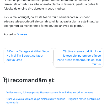
farmacistii ar trebui sa aiba aceasta planta in farmacii, pentru a putea fi
folosita de oricine si-o doreste in scop medical.
Rick a mai adaugat, ca exista foarte multi oameni care nu cunosc
adevaratele proprietati ale canabisului, iar aceasta planta este interzisa
doar pentru ca marile retele farmaceutice ar avea de pierdut.
Posted in
Diverse
Post
Corina Caragea si Mihai Dedu
Cât ține vremea caldă. Unde
Nu Mai Tin Secret..Au facut
lovesc ploi puternice și în ce
navigation
dezvaluirea
zone cresc temperaturile cel mai
mult
Îți recomandăm și:
În fiecare an, fiul meu planta floarea-soarelui în amintirea surorii lui gemene
Cum va evolua vremea după ciclonul din weekend! Prognoza meteo pentru luna
octombrie