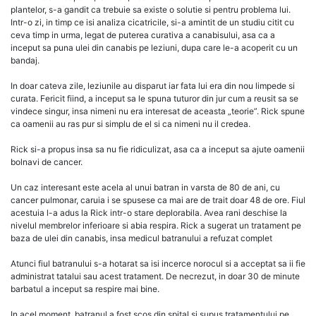
plantelor, s-a gandit ca trebuie sa existe o solutie si pentru problema lui.
Intr-o zi, in timp ce isi analiza cicatricile, si-a amintit de un studiu citit cu
ceva timp in urma, legat de puterea curativa a canabisului, asa ca a
inceput sa puna ulei din canabis pe leziuni, dupa care le-a acoperit cu un
bandaj.
In doar cateva zile, leziunile au disparut iar fata lui era din nou limpede si
curata. Fericit fiind, a inceput sa le spuna tuturor din jur cum a reusit sa se
vindece singur, insa nimeni nu era interesat de aceasta „teorie”. Rick spune
ca oamenii au ras pur si simplu de el si ca nimeni nu il credea.
Rick si-a propus insa sa nu fie ridiculizat, asa ca a inceput sa ajute oamenii
bolnavi de cancer.
Un caz interesant este acela al unui batran in varsta de 80 de ani, cu
cancer pulmonar, caruia i se spusese ca mai are de trait doar 48 de ore. Fiul
acestuia l-a adus la Rick intr-o stare deplorabila. Avea rani deschise la
nivelul membrelor inferioare si abia respira. Rick a sugerat un tratament pe
baza de ulei din canabis, insa medicul batranului a refuzat complet
Atunci fiul batranului s-a hotarat sa isi incerce norocul si a acceptat sa ii fie
administrat tatalui sau acest tratament. De necrezut, in doar 30 de minute
barbatul a inceput sa respire mai bine.
In acel moment, batranul a fost scos din spital si supus tratamentului pe