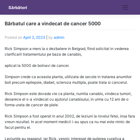
Skip
Sărbători
to
content
Bărbatul care a vindecat de cancer 5000
Posted on
April 2, 2023
|
by
admin
Rick Simpson a mers la o dezbatere in Belgrad, fiind solicitat in vederea
clarificarii tratamentului pe baza de canabis,
aplicat la 5000 de bolnavi de cancer.
Simpson crede ca aceasta planta, utilizata de secole in tratarea anumitor
boli precum epilepsie, diabet, scleroza multipla, poate trata si cancerul.
Rick Simpson este dovada vie ca planta, numita canabis, vindeca tumori,
deoarece el s-a vindecat cu ajutorul canabisului, in urma cu 12 ani de o
forma urata de cancer de piele.
Rick Simpson a fost operat in anul 2002, de leziuni la nivelul fetei, insa fara
vreun rezultat. In acel moment medicii i-au spus ca nu mai este nimic de
facut pentru el.
Leziunile au reaparut, iar Rick, vesnic interesat de puterea curativa a