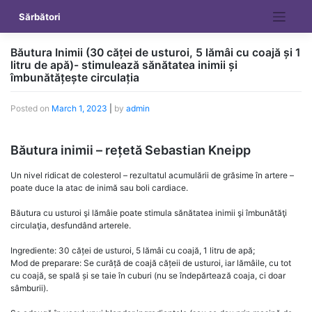
Skip
Sărbători
to
content
Băutura Inimii (30 căței de usturoi, 5 lămâi cu coajă și 1
litru de apă)- stimulează sănătatea inimii și
îmbunătățește circulația
Posted on
March 1, 2023
|
by
admin
Băutura inimii – rețetă Sebastian Kneipp
Un nivel ridicat de colesterol – rezultatul acumulării de grăsime în artere –
poate duce la atac de inimă sau boli cardiace.
Băutura cu usturoi şi lămâie poate stimula sănătatea inimii şi îmbunătăţi
circulaţia, desfundând arterele.
Ingrediente: 30 căței de usturoi, 5 lămâi cu coajă, 1 litru de apă;
Mod de preparare: Se curăță de coajă cățeii de usturoi, iar lămâile, cu tot
cu coajă, se spală și se taie în cuburi (nu se îndepărtează coaja, ci doar
sâmburii).