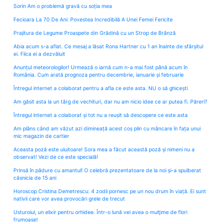
Sorin Am o problemă gravă cu soția mea
Fecioara La 70 De Ani: Povestea Incredibilă A Unei Femei Fericite
Prajitura de Legume Proaspete din Grădină cu un Strop de Brânză
Abia acum s-a aflat. Ce mesaj a lăsat Rona Hartner cu 1 an înainte de sfârșitul
ei. Fiica ei a dezvăluit
Anunțul meteorologilor! Urmează o iarnă cum n-a mai fost până acum în
România. Cum arată prognoza pentru decembrie, ianuarie și februarie
Întregul internet a colaborat pentru a afla ce este asta. NU o să ghicești
Am găsit asta la un târg de vechituri, dar nu am nicio idee ce ar putea fi. Păreri?
Întregul internet a colaborat și tot nu a reușit să descopere ce este asta
Am plâns când am văzut azi dimineață acest coș plin cu mâncare în fața unui
mic magazin de cartier
Aceasta poză este uluitoare! Sora mea a făcut această poză și nimeni nu a
observat! Vezi de ce este specială!
Prinsă în pădure cu amantul! O celebră prezentatoare de la noi și-a spulberat
căsnicia de 15 ani
Horoscop Cristina Demetrescu: 4 zodii pornesc pe un nou drum în viață. Ei sunt
nativii care vor avea provocări grele de trecut
Usturoiul, un elixir pentru orhidee. Într-o lună vei avea o mulţime de flori
frumoase!