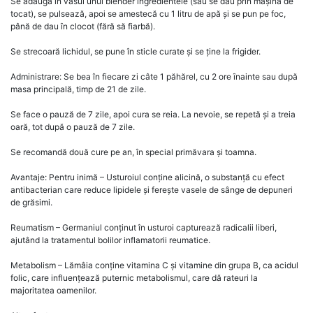
Se adaugă în vasul unui blender ingredientele (sau se dau prin mașină de
tocat), se pulsează, apoi se amestecă cu 1 litru de apă și se pun pe foc,
până de dau ȋn clocot (fără să fiarbă).
Se strecoară lichidul, se pune în sticle curate și se ține la frigider.
Administrare: Se bea în fiecare zi câte 1 păhărel, cu 2 ore ȋnainte sau după
masa principală, timp de 21 de zile.
Se face o pauză de 7 zile, apoi cura se reia. La nevoie, se repetă și a treia
oară, tot după o pauză de 7 zile.
Se recomandă două cure pe an, în special primăvara și toamna.
Avantaje: Pentru inimă – Usturoiul conține alicină, o substanță cu efect
antibacterian care reduce lipidele și ferește vasele de sânge de depuneri
de grăsimi.
Reumatism – Germaniul conținut în usturoi capturează radicalii liberi,
ajutând la tratamentul bolilor inflamatorii reumatice.
Metabolism – Lămâia conține vitamina C și vitamine din grupa B, ca acidul
folic, care influențează puternic metabolismul, care dă rateuri la
majoritatea oamenilor.