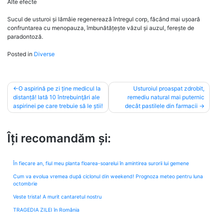
Alte efecte
Sucul de usturoi și lămâie regenerează întregul corp, făcând mai ușoară
confruntarea cu menopauza, îmbunătățește văzul și auzul, ferește de
paradontoză.
Posted in
Diverse
Post
O aspirină pe zi ține medicul la
Usturoiul proaspat zdrobit,
distanță! Iată 10 întrebuinţări ale
remediu natural mai puternic
navigation
aspirinei pe care trebuie să le știi!
decât pastilele din farmacii
Îți recomandăm și:
În fiecare an, fiul meu planta floarea-soarelui în amintirea surorii lui gemene
Cum va evolua vremea după ciclonul din weekend! Prognoza meteo pentru luna
octombrie
Veste trista! A murit cantaretul nostru
TRAGEDIA ZILEI în România