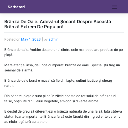
Skip
Sărbători
to
content
Brânza De Oaie. Adevărul Șocant Despre Această
Brânză Extrem De Populară.
Posted on
May 1, 2023
|
by
admin
Brânza de oaie. Vorbim despre unul dintre cele mai populare produse de pe
piață.
Mare atenție, însă, de unde cumpărați brânza de oaie. Specialiștii trag un
semnal de alarmă.
Brânza de oaie bună e musai să fie din lapte, culturi lactice și cheag
natural.
Din păcate, piețele sunt pline în zilele noaste de tot soiul de brânzeturi
false, obținute din uleiuri vegetale, amidon și diverse arome.
E destul de greu să diferențiezi o brânză naturală de una falsă. Iată câteva
sfaturi foarte importante! Brânza falsă este făcută din ingrediente care nu
au nicio legătură cu laptele.