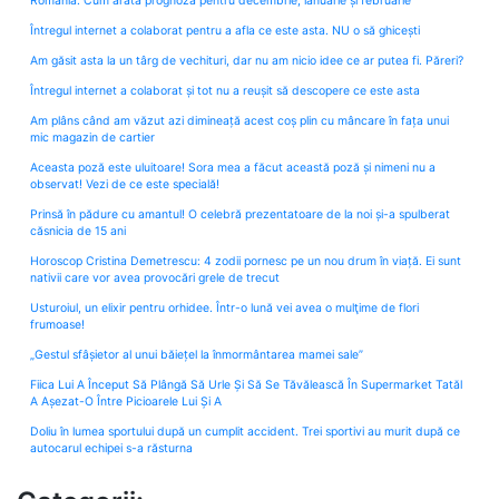
România. Cum arată prognoza pentru decembrie, ianuarie și februarie
Întregul internet a colaborat pentru a afla ce este asta. NU o să ghicești
Am găsit asta la un târg de vechituri, dar nu am nicio idee ce ar putea fi. Păreri?
Întregul internet a colaborat și tot nu a reușit să descopere ce este asta
Am plâns când am văzut azi dimineață acest coș plin cu mâncare în fața unui
mic magazin de cartier
Aceasta poză este uluitoare! Sora mea a făcut această poză și nimeni nu a
observat! Vezi de ce este specială!
Prinsă în pădure cu amantul! O celebră prezentatoare de la noi și-a spulberat
căsnicia de 15 ani
Horoscop Cristina Demetrescu: 4 zodii pornesc pe un nou drum în viață. Ei sunt
nativii care vor avea provocări grele de trecut
Usturoiul, un elixir pentru orhidee. Într-o lună vei avea o mulţime de flori
frumoase!
„Gestul sfâșietor al unui băiețel la înmormântarea mamei sale”
Fiica Lui A Început Să Plângă Să Urle Și Să Se Tăvălească În Supermarket Tatăl
A Așezat-O Între Picioarele Lui Și A
Doliu în lumea sportului după un cumplit accident. Trei sportivi au murit după ce
autocarul echipei s-a răsturna