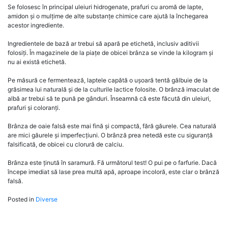
Se folosesc în principal uleiuri hidrogenate, prafuri cu aromă de lapte,
amidon și o mulțime de alte substanțe chimice care ajută la închegarea
acestor ingrediente.
Ingredientele de bază ar trebui să apară pe etichetă, inclusiv aditivii
folosiți. În magazinele de la piațe de obicei brânza se vinde la kilogram și
nu ai există etichetă.
Pe măsură ce fermentează, laptele capătă o ușoară tentă gălbuie de la
grăsimea lui naturală și de la culturile lactice folosite. O brânză imaculat de
albă ar trebui să te pună pe gânduri. Înseamnă că este făcută din uleiuri,
prafuri și coloranți.
Brânza de oaie falsă este mai fină și compactă, fără găurele. Cea naturală
are mici găurele și imperfecțiuni. O brânză prea netedă este cu siguranță
falsificată, de obicei cu clorură de calciu.
Brânza este ținută în saramură. Fă următorul test! O pui pe o farfurie. Dacă
începe imediat să lase prea multă apă, aproape incoloră, este clar o brânză
falsă.
Posted in
Diverse