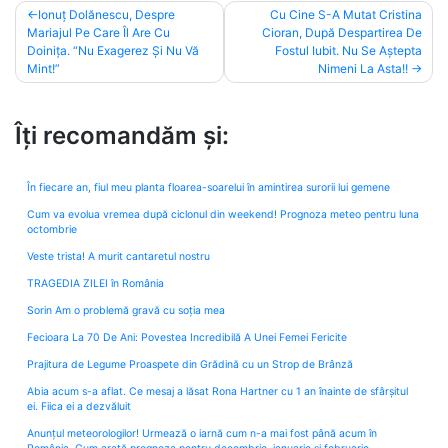
Post
Ionuț Dolănescu, Despre
Cu Cine S-A Mutat Cristina
Mariajul Pe Care Îl Are Cu
Cioran, După Despartirea De
navigation
Doinița. “Nu Exagerez Și Nu Vă
Fostul Iubit. Nu Se Aștepta
Mint!”
Nimeni La Asta!!
Îți recomandăm și:
În fiecare an, fiul meu planta floarea-soarelui în amintirea surorii lui gemene
Cum va evolua vremea după ciclonul din weekend! Prognoza meteo pentru luna
octombrie
Veste trista! A murit cantaretul nostru
TRAGEDIA ZILEI în România
Sorin Am o problemă gravă cu soția mea
Fecioara La 70 De Ani: Povestea Incredibilă A Unei Femei Fericite
Prajitura de Legume Proaspete din Grădină cu un Strop de Brânză
Abia acum s-a aflat. Ce mesaj a lăsat Rona Hartner cu 1 an înainte de sfârșitul
ei. Fiica ei a dezvăluit
Anunțul meteorologilor! Urmează o iarnă cum n-a mai fost până acum în