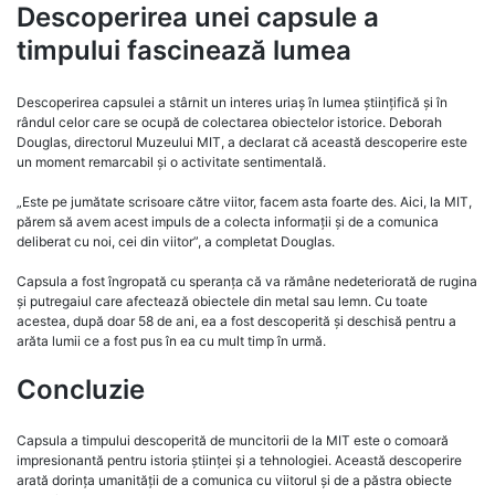
Descoperirea unei capsule a
timpului fascinează lumea
Descoperirea capsulei a stârnit un interes uriaș în lumea științifică și în
rândul celor care se ocupă de colectarea obiectelor istorice. Deborah
Douglas, directorul Muzeului MIT, a declarat că această descoperire este
un moment remarcabil și o activitate sentimentală.
„Este pe jumătate scrisoare către viitor, facem asta foarte des. Aici, la MIT,
părem să avem acest impuls de a colecta informații și de a comunica
deliberat cu noi, cei din viitor”, a completat Douglas.
Capsula a fost îngropată cu speranța că va rămâne nedeteriorată de rugina
și putregaiul care afectează obiectele din metal sau lemn. Cu toate
acestea, după doar 58 de ani, ea a fost descoperită și deschisă pentru a
arăta lumii ce a fost pus în ea cu mult timp în urmă.
Concluzie
Capsula a timpului descoperită de muncitorii de la MIT este o comoară
impresionantă pentru istoria științei și a tehnologiei. Această descoperire
arată dorința umanității de a comunica cu viitorul și de a păstra obiecte