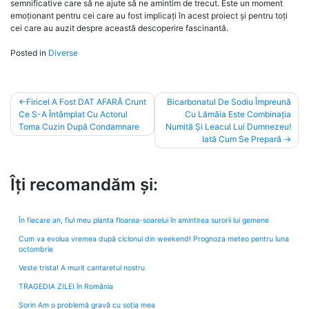
semnificative care să ne ajute să ne amintim de trecut. Este un moment
emoționant pentru cei care au fost implicați în acest proiect și pentru toți
cei care au auzit despre această descoperire fascinantă.
Posted in
Diverse
Post
Firicel A Fost DAT AFARĂ Crunt
Bicarbonatul De Sodiu Împreună
Ce S-A Întâmplat Cu Actorul
Cu Lămâia Este Combinația
navigation
Toma Cuzin După Condamnare
Numită Și Leacul Lui Dumnezeu!
Iată Cum Se Prepară
Îți recomandăm și:
În fiecare an, fiul meu planta floarea-soarelui în amintirea surorii lui gemene
Cum va evolua vremea după ciclonul din weekend! Prognoza meteo pentru luna
octombrie
Veste trista! A murit cantaretul nostru
TRAGEDIA ZILEI în România
Sorin Am o problemă gravă cu soția mea