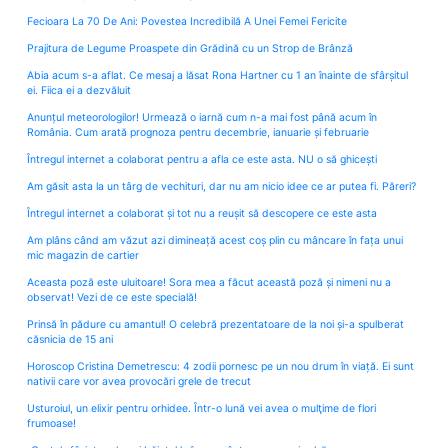
Fecioara La 70 De Ani: Povestea Incredibilă A Unei Femei Fericite
Prajitura de Legume Proaspete din Grădină cu un Strop de Brânză
Abia acum s-a aflat. Ce mesaj a lăsat Rona Hartner cu 1 an înainte de sfârșitul
ei. Fiica ei a dezvăluit
Anunțul meteorologilor! Urmează o iarnă cum n-a mai fost până acum în
România. Cum arată prognoza pentru decembrie, ianuarie și februarie
Întregul internet a colaborat pentru a afla ce este asta. NU o să ghicești
Am găsit asta la un târg de vechituri, dar nu am nicio idee ce ar putea fi. Păreri?
Întregul internet a colaborat și tot nu a reușit să descopere ce este asta
Am plâns când am văzut azi dimineață acest coș plin cu mâncare în fața unui
mic magazin de cartier
Aceasta poză este uluitoare! Sora mea a făcut această poză și nimeni nu a
observat! Vezi de ce este specială!
Prinsă în pădure cu amantul! O celebră prezentatoare de la noi și-a spulberat
căsnicia de 15 ani
Horoscop Cristina Demetrescu: 4 zodii pornesc pe un nou drum în viață. Ei sunt
nativii care vor avea provocări grele de trecut
Usturoiul, un elixir pentru orhidee. Într-o lună vei avea o mulţime de flori
frumoase!