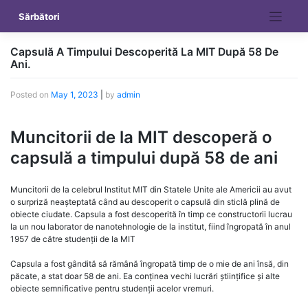
Skip
Sărbători
to
content
Capsulă A Timpului Descoperită La MIT După 58 De
Ani.
Posted on
May 1, 2023
|
by
admin
Muncitorii de la MIT descoperă o
capsulă a timpului după 58 de ani
Muncitorii de la celebrul Institut MIT din Statele Unite ale Americii au avut
o surpriză neașteptată când au descoperit o capsulă din sticlă plină de
obiecte ciudate. Capsula a fost descoperită în timp ce constructorii lucrau
la un nou laborator de nanotehnologie de la institut, fiind îngropată în anul
1957 de către studenții de la MIT
Capsula a fost gândită să rămână îngropată timp de o mie de ani însă, din
păcate, a stat doar 58 de ani. Ea conținea vechi lucrări științifice și alte
obiecte semnificative pentru studenții acelor vremuri.