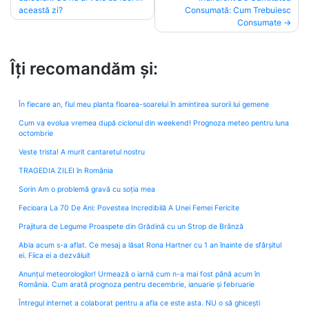
navigation
această zi?
Consumată: Cum Trebuiesc
Consumate
Îți recomandăm și:
În fiecare an, fiul meu planta floarea-soarelui în amintirea surorii lui gemene
Cum va evolua vremea după ciclonul din weekend! Prognoza meteo pentru luna
octombrie
Veste trista! A murit cantaretul nostru
TRAGEDIA ZILEI în România
Sorin Am o problemă gravă cu soția mea
Fecioara La 70 De Ani: Povestea Incredibilă A Unei Femei Fericite
Prajitura de Legume Proaspete din Grădină cu un Strop de Brânză
Abia acum s-a aflat. Ce mesaj a lăsat Rona Hartner cu 1 an înainte de sfârșitul
ei. Fiica ei a dezvăluit
Anunțul meteorologilor! Urmează o iarnă cum n-a mai fost până acum în
România. Cum arată prognoza pentru decembrie, ianuarie și februarie
Întregul internet a colaborat pentru a afla ce este asta. NU o să ghicești