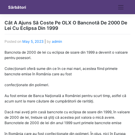
Skip
Sărbători
to
content
Cât A Ajuns Să Coste Pe OLX O Bancnotă De 2000 De
Lei Cu Eclipsa Din 1999
Posted on
May 5, 2023
|
by
admin
Bancnota de 2000 de lei cu eclipsa de soare din 1999 a devenit o valoare
pentru posesori.
Colecționarii oferă sume din ce în ce mai mari, acestea fiind primele
bancnote emise în România care au fost
confecţionate din polimeri.
Au fost emise de Banca Naţională a României pentru scurt timp, astfel că
acum sunt la mare căutare de cumpărătorii de rarităţi.
Dacă mai aveţi prin casă bancnote cu eclipsa de soare din 1999, în valoare
de 2000 de lei, trebuie să ştiţi că acestea pot valora o mică avere.
Bancnotele de 2000 de lei din anul 1999 sunt primele bancnote emise
în România care au fost confecţionate din polimeri. În plus, nici în Europa