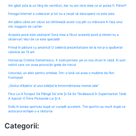
Am găsit asta la un târg de vechituri, dar nu am nicio idee ce ar putea fi. Păreri?
Întregul internet a colaborat și tot nu a reușit să descopere ce este asta
Am plâns când am văzut azi dimineață acest coș plin cu mâncare în fața unui
mic magazin de cartier
Aceasta poză este uluitoare! Sora mea a făcut această poză și nimeni nu a
observat! Vezi de ce este specială!
Prinsă în pădure cu amantul! O celebră prezentatoare de la noi și-a spulberat
căsnicia de 15 ani
Horoscop Cristina Demetrescu: 4 zodii pornesc pe un nou drum în viață. Ei sunt
nativii care vor avea provocări grele de trecut
Usturoiul, un elixir pentru orhidee. Într-o lună vei avea o mulţime de flori
frumoase!
„Gestul sfâșietor al unui băiețel la înmormântarea mamei sale”
Fiica Lui A Început Să Plângă Să Urle Și Să Se Tăvălească În Supermarket Tatăl
A Așezat-O Între Picioarele Lui Și A
Doliu în lumea sportului după un cumplit accident. Trei sportivi au murit după ce
autocarul echipei s-a răsturna
Categorii: