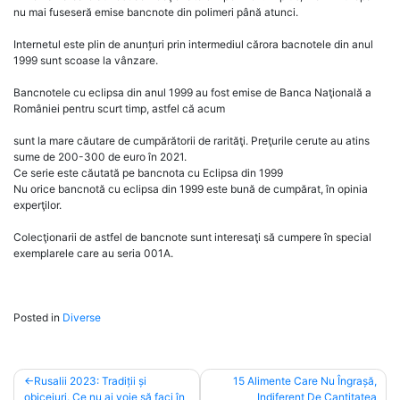
nu mai fuseseră emise bancnote din polimeri până atunci.
Internetul este plin de anunțuri prin intermediul cărora bacnotele din anul
1999 sunt scoase la vânzare.
Bancnotele cu eclipsa din anul 1999 au fost emise de Banca Naţională a
României pentru scurt timp, astfel că acum
sunt la mare căutare de cumpărătorii de rarităţi. Preţurile cerute au atins
sume de 200-300 de euro în 2021.
Ce serie este căutată pe bancnota cu Eclipsa din 1999
Nu orice bancnotă cu eclipsa din 1999 este bună de cumpărat, în opinia
experţilor.
Colecţionarii de astfel de bancnote sunt interesaţi să cumpere în special
exemplarele care au seria 001A.
Posted in
Diverse
Post
Rusalii 2023: Tradiții și
15 Alimente Care Nu Îngrașă,
obiceiuri. Ce nu ai voie să faci în
Indiferent De Cantitatea