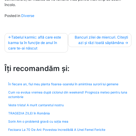
încolo.
Posted in
Diverse
Post
Tabelul karmic: află care este
Bancuri zilei de miercuri. Citești
karma ta în funcţie de anul în
azi și râzi toată săptămâna
navigation
care te-ai născut
Îți recomandăm și:
În fiecare an, fiul meu planta floarea-soarelui în amintirea surorii lui gemene
Cum va evolua vremea după ciclonul din weekend! Prognoza meteo pentru luna
octombrie
Veste trista! A murit cantaretul nostru
TRAGEDIA ZILEI în România
Sorin Am o problemă gravă cu soția mea
Fecioara La 70 De Ani: Povestea Incredibilă A Unei Femei Fericite