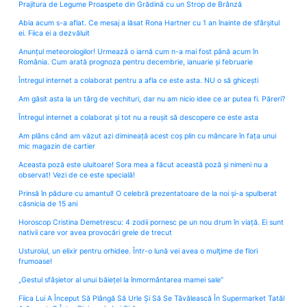
Prajitura de Legume Proaspete din Grădină cu un Strop de Brânză
Abia acum s-a aflat. Ce mesaj a lăsat Rona Hartner cu 1 an înainte de sfârșitul
ei. Fiica ei a dezvăluit
Anunțul meteorologilor! Urmează o iarnă cum n-a mai fost până acum în
România. Cum arată prognoza pentru decembrie, ianuarie și februarie
Întregul internet a colaborat pentru a afla ce este asta. NU o să ghicești
Am găsit asta la un târg de vechituri, dar nu am nicio idee ce ar putea fi. Păreri?
Întregul internet a colaborat și tot nu a reușit să descopere ce este asta
Am plâns când am văzut azi dimineață acest coș plin cu mâncare în fața unui
mic magazin de cartier
Aceasta poză este uluitoare! Sora mea a făcut această poză și nimeni nu a
observat! Vezi de ce este specială!
Prinsă în pădure cu amantul! O celebră prezentatoare de la noi și-a spulberat
căsnicia de 15 ani
Horoscop Cristina Demetrescu: 4 zodii pornesc pe un nou drum în viață. Ei sunt
nativii care vor avea provocări grele de trecut
Usturoiul, un elixir pentru orhidee. Într-o lună vei avea o mulţime de flori
frumoase!
„Gestul sfâșietor al unui băiețel la înmormântarea mamei sale”
Fiica Lui A Început Să Plângă Să Urle Și Să Se Tăvălească În Supermarket Tatăl