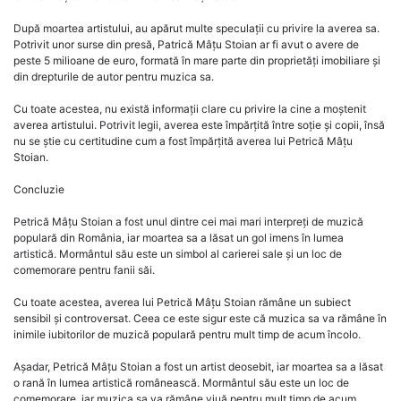
După moartea artistului, au apărut multe speculații cu privire la averea sa.
Potrivit unor surse din presă, Patrică Mâțu Stoian ar fi avut o avere de
peste 5 milioane de euro, formată în mare parte din proprietăți imobiliare și
din drepturile de autor pentru muzica sa.
Cu toate acestea, nu există informații clare cu privire la cine a moștenit
averea artistului. Potrivit legii, averea este împărțită între soție și copii, însă
nu se știe cu certitudine cum a fost împărțită averea lui Petrică Mâțu
Stoian.
Concluzie
Petrică Mâțu Stoian a fost unul dintre cei mai mari interpreți de muzică
populară din România, iar moartea sa a lăsat un gol imens în lumea
artistică. Mormântul său este un simbol al carierei sale și un loc de
comemorare pentru fanii săi.
Cu toate acestea, averea lui Petrică Mâțu Stoian rămâne un subiect
sensibil și controversat. Ceea ce este sigur este că muzica sa va rămâne în
inimile iubitorilor de muzică populară pentru mult timp de acum încolo.
Așadar, Petrică Mâțu Stoian a fost un artist deosebit, iar moartea sa a lăsat
o rană în lumea artistică românească. Mormântul său este un loc de
comemorare, iar muzica sa va rămâne viuă pentru mult timp de acum