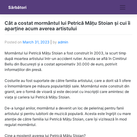
Skip
Sărbători
to
content
Cât a costat mormântul lui Petrică Mâțu Stoian și cui îi
aparține acum averea artistului
Posted on
March 31, 2023
|
by
admin
Mormântul lui Petrică Mâțu Stoian a fost construit în 2003, la scurt timp
după moartea artistului într-un accident rutier. Acesta se află în Cimitirul
Bellu din București și a costat aproximativ 30.000 de euro, potrivit
informațiilor din presă.
Costurile au fost suportate de către familia artistului, care a dorit să îi ofere
o înmormântare pe măsura popularității sale. Mormântul este construit din
granit, are o formă de vioară și este decorat cu inscripții care amintesc de
viața și cariera lui Petrică Mâțu Stoian.
De-a lungul anilor, mormântul a devenit un loc de pelerinaj pentru fanii
artistului și pentru iubitorii de muzică populară. Acesta este îngrijit cu mare
atenție de către familia lui Petrică Mâțu Stoian, care își vizitează în mod
regulat mormântul.
Cine a moștenit averea lui Petrică Mâțu Stoian?