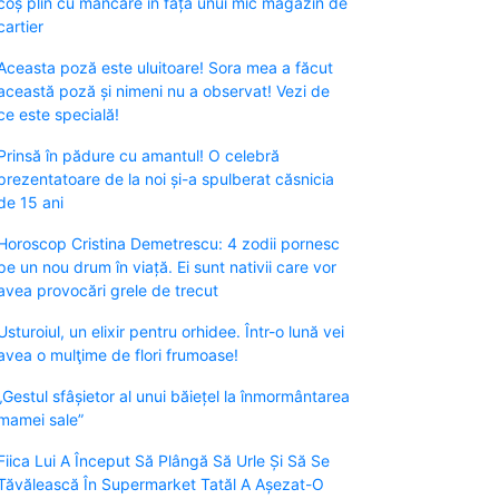
coș plin cu mâncare în fața unui mic magazin de
cartier
Aceasta poză este uluitoare! Sora mea a făcut
această poză și nimeni nu a observat! Vezi de
ce este specială!
Prinsă în pădure cu amantul! O celebră
prezentatoare de la noi și-a spulberat căsnicia
de 15 ani
Horoscop Cristina Demetrescu: 4 zodii pornesc
pe un nou drum în viață. Ei sunt nativii care vor
avea provocări grele de trecut
Usturoiul, un elixir pentru orhidee. Într-o lună vei
avea o mulţime de flori frumoase!
„Gestul sfâșietor al unui băiețel la înmormântarea
mamei sale”
Fiica Lui A Început Să Plângă Să Urle Și Să Se
Tăvălească În Supermarket Tatăl A Așezat-O