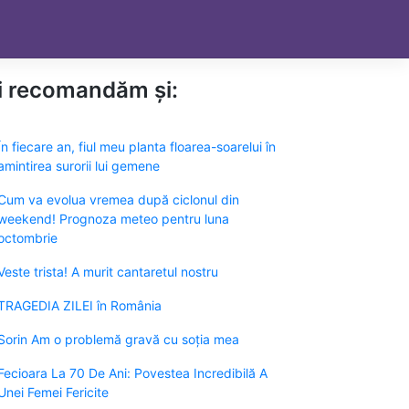
ți recomandăm și:
În fiecare an, fiul meu planta floarea-soarelui în
amintirea surorii lui gemene
Cum va evolua vremea după ciclonul din
weekend! Prognoza meteo pentru luna
octombrie
Veste trista! A murit cantaretul nostru
TRAGEDIA ZILEI în România
Sorin Am o problemă gravă cu soția mea
Fecioara La 70 De Ani: Povestea Incredibilă A
Unei Femei Fericite