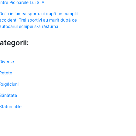
Între Picioarele Lui Și A
Doliu în lumea sportului după un cumplit
accident. Trei sportivi au murit după ce
autocarul echipei s-a răsturna
ategorii:
Diverse
Rețete
Rugăciuni
Sănătate
Sfaturi utile