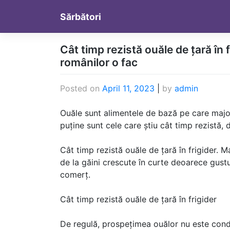
Skip
Sărbători
to
content
Cât timp rezistă ouăle de țară în 
românilor o fac
Posted on
April 11, 2023
|
by
admin
Ouăle sunt alimentele de bază pe care major
puține sunt cele care știu cât timp rezistă, 
Cât timp rezistă ouăle de țară în frigider. 
de la găini crescute în curte deoarece gustul 
comerț.
Cât timp rezistă ouăle de țară în frigider
De regulă, prospețimea ouălor nu este cond