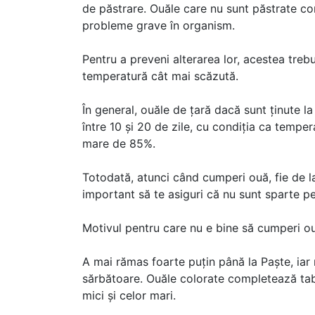
de păstrare. Ouăle care nu sunt păstrate c
probleme grave în organism.
Pentru a preveni alterarea lor, acestea trebui
temperatură cât mai scăzută.
În general, ouăle de țară dacă sunt ținute l
între 10 și 20 de zile, cu condiția ca temper
mare de 85%.
Totodată, atunci când cumperi ouă, fie de la
important să te asiguri că nu sunt sparte pe
Motivul pentru care nu e bine să cumperi o
A mai rămas foarte puțin până la Paște, iar
sărbătoare. Ouăle colorate completează tabl
mici și celor mari.