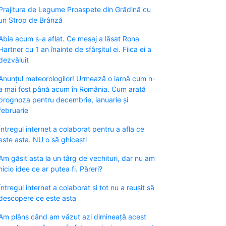
Prajitura de Legume Proaspete din Grădină cu
un Strop de Brânză
Abia acum s-a aflat. Ce mesaj a lăsat Rona
Hartner cu 1 an înainte de sfârșitul ei. Fiica ei a
dezvăluit
Anunțul meteorologilor! Urmează o iarnă cum n-
a mai fost până acum în România. Cum arată
prognoza pentru decembrie, ianuarie și
februarie
Întregul internet a colaborat pentru a afla ce
este asta. NU o să ghicești
Am găsit asta la un târg de vechituri, dar nu am
nicio idee ce ar putea fi. Păreri?
Întregul internet a colaborat și tot nu a reușit să
descopere ce este asta
Am plâns când am văzut azi dimineață acest