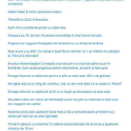
octombrie
Veste trista! A murit cantaretul nostru
TRAGEDIA ZILEI în România
Sorin Am o problemă gravă cu soția mea
Fecioara La 70 De Ani: Povestea Incredibilă A Unei Femei Fericite
Prajitura de Legume Proaspete din Grădină cu un Strop de Brânză
Abia acum s-a aflat. Ce mesaj a lăsat Rona Hartner cu 1 an înainte de sfârșitul
ei. Fiica ei a dezvăluit
Anunțul meteorologilor! Urmează o iarnă cum n-a mai fost până acum în
România. Cum arată prognoza pentru decembrie, ianuarie și februarie
Întregul internet a colaborat pentru a afla ce este asta. NU o să ghicești
Am găsit asta la un târg de vechituri, dar nu am nicio idee ce ar putea fi. Păreri?
Întregul internet a colaborat și tot nu a reușit să descopere ce este asta
Am plâns când am văzut azi dimineață acest coș plin cu mâncare în fața unui
mic magazin de cartier
Aceasta poză este uluitoare! Sora mea a făcut această poză și nimeni nu a
observat! Vezi de ce este specială!
Prinsă în pădure cu amantul! O celebră prezentatoare de la noi și-a spulberat
căsnicia de 15 ani