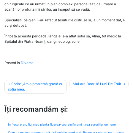
chirurgicale ce au urmat un plan complex, personalizat, ca urmare a
scanărilor profunzimii rănilor, au început să se vadă.
Specialiștii belgieni i-au refăcut țesuturile distruse și, la un moment dat, l-
au și detubat.
În toată această perioadă, lângă el s-a aflat soția sa, Alina, tot medic la
Spitalul din Piatra Neamț, dar ginecolog, scrie
Posted in
Diverse
Post
Sorin: „Am o problemă gravă cu
Mai Are Doar 18 Luni De Trăit
soția mea.
navigation
Îți recomandăm și:
În fiecare an, fiul meu planta floarea-soarelui în amintirea surorii lui gemene
Cum va evolua vremea după ciclonul din weekend! Prognoza meteo pentru luna