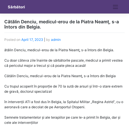
Skip
Sărbători
to
content
Cătălin Denciu, medicul-erou de la Piatra Neamţ, s-a
întors din Belgia.
Posted on
April 17, 2023
|
by
admin
ătălin Denciu, medicul-erou de la Piatra Neamţ, s-a întors din Belgia.
Cu doar câteva zile înainte de sărbătorile pascale, medicul a primit vestea
că pericolul major a trecut și că poate pleca acasă!
Cătălin Denciu, medicul-erou de la Piatra Neamţ, s-a întors din Belgia
Cu trupul acoperit în proporție de 70 la sută de arsuri și într-o stare extrem
de gravă, doctorul specializat
în intervenții ATI a fost dus în Belgia, la Spitalul Militar „Regina Astrid”, cu o
aeronavă care a decolat de pe Aeroportul Otopeni.
Semnele tratamentelor și ale terapiilor pe care le-a primit în Belgia, dar și
cele ale intervențiilor