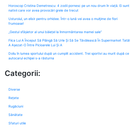
Horoscop Cristina Demetrescu: 4 zodii pornesc pe un nou drum în viață. Ei sunt
nativii care vor avea provocări grele de trecut
Usturoiul, un elixir pentru orhidee. Într-o lună vei avea o mulţime de flori
frumoase!
„Gestul sfâșietor al unui băiețel la înmormântarea mamei sale”
Fiica Lui A Început Să Plângă Să Urle Și Să Se Tăvălească În Supermarket Tatăl
A Așezat-O Între Picioarele Lui Și A
Doliu în lumea sportului după un cumplit accident. Trei sportivi au murit după ce
autocarul echipei s-a răsturna
Categorii:
Diverse
Rețete
Rugăciuni
Sănătate
Sfaturi utile