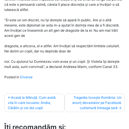
că este o persoană calmă, căreia îi place discreția și care a învățat-o să
iubească altfel.
“El este un om discret, nu își dorește să apară în public. Are și o altă
meserie, este diplomat iar asta m-a ajutat în dorința mea de a fi discretă.
Am învățat ce înseamnă un alt gen de dragoste de la el. Nu am mai trăit
acest gen de
dragoste, e altceva, el e altfel. Am învățat să respectăm limitele celuilalt.
Ne dorim un copil, dar nu depinde doar de
noi. Cu ajutorul lui Dumnezeu vom avea și un copil. Și Violeta își dorește
mult asta, sunt convinsă”, a declarat Andreea Marin, conform Canal 33.
Posted in
Diverse
Post
Acasă la Măruță. Cum arată
Tragedia lovește România: Un
vila în care locuiesc Andra,
anunț devastator pe Facebook
navigation
Cătălin și cei doi copii
cutremură întreaga țară
Îți recomandăm și: