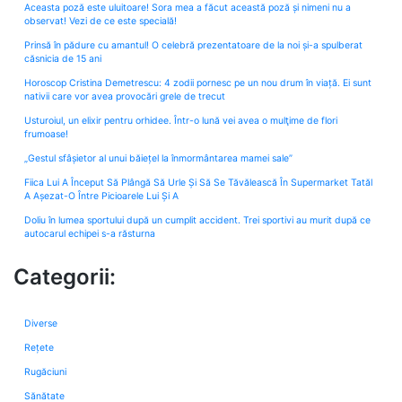
Aceasta poză este uluitoare! Sora mea a făcut această poză și nimeni nu a
observat! Vezi de ce este specială!
Prinsă în pădure cu amantul! O celebră prezentatoare de la noi și-a spulberat
căsnicia de 15 ani
Horoscop Cristina Demetrescu: 4 zodii pornesc pe un nou drum în viață. Ei sunt
nativii care vor avea provocări grele de trecut
Usturoiul, un elixir pentru orhidee. Într-o lună vei avea o mulţime de flori
frumoase!
„Gestul sfâșietor al unui băiețel la înmormântarea mamei sale”
Fiica Lui A Început Să Plângă Să Urle Și Să Se Tăvălească În Supermarket Tatăl
A Așezat-O Între Picioarele Lui Și A
Doliu în lumea sportului după un cumplit accident. Trei sportivi au murit după ce
autocarul echipei s-a răsturna
Categorii:
Diverse
Rețete
Rugăciuni
Sănătate