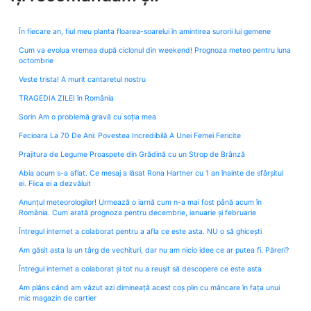
În fiecare an, fiul meu planta floarea-soarelui în amintirea surorii lui gemene
Cum va evolua vremea după ciclonul din weekend! Prognoza meteo pentru luna
octombrie
Veste trista! A murit cantaretul nostru
TRAGEDIA ZILEI în România
Sorin Am o problemă gravă cu soția mea
Fecioara La 70 De Ani: Povestea Incredibilă A Unei Femei Fericite
Prajitura de Legume Proaspete din Grădină cu un Strop de Brânză
Abia acum s-a aflat. Ce mesaj a lăsat Rona Hartner cu 1 an înainte de sfârșitul
ei. Fiica ei a dezvăluit
Anunțul meteorologilor! Urmează o iarnă cum n-a mai fost până acum în
România. Cum arată prognoza pentru decembrie, ianuarie și februarie
Întregul internet a colaborat pentru a afla ce este asta. NU o să ghicești
Am găsit asta la un târg de vechituri, dar nu am nicio idee ce ar putea fi. Păreri?
Întregul internet a colaborat și tot nu a reușit să descopere ce este asta
Am plâns când am văzut azi dimineață acest coș plin cu mâncare în fața unui
mic magazin de cartier