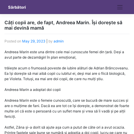
Skip
Sărbători
to
content
Câți copii are, de fapt, Andreea Marin. Își dorește să
mai devină mamă
Posted on
May 29, 2023
|
by
admin
Andreea Marin este una dintre cele mai cunoscute femei din țară. Deși a
avut parte de dezamăgiri în plan emoțional,
trăiește acum o frumoasă poveste de iubire alături de Adrian Brâncoveanu.
Ea își dorește să mai aibă copii cu iubitul ei, deși mai are o fiică biologică,
pe Violeta. Totuși, ea mai are doi copii, de care nu mulți știu.
Andreea Marin a adoptat doi copii
Andreea Marin este o femeie cunoscută, care se bucură de mare succes și
are o mulțime de fani. Dacă ea are tot ce își dorește, a demonstrat de foarte
multe ori că este o persoană cu un suflet mare și vrea să îi vadă și pe alții
fericiți.
Astfel, Zâna și-a dorit să ajute așa cum a putut de câte ori a avut ocazia.
Printre faptele sale bune se numără și adopția a doi copii, lucru pe care nu