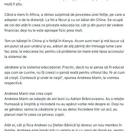
mulți îl știu.
Când a mers în Africa, a rămas surprinsă de povestea unei fetițe, pe care a
adoptat-o de la distanță. La fel a făcut și cu un băiat din China. Se ocupă
de cei doi atât în ceea ce privește educația lor, cât și din punct de vedere
financiar, deși nu le este aproape fizic prea mult.
”Am un băieţel în China şi o fetiţă în Kenya. Acum sunt mari şi mă bucur că
am putut să pun umărul şi eu, alături de alţi părinţi din întreaga lume care
fac asta, la educarea lor, pentru că problema lor mare este lipsa accesului
la sistemul de
sănătate şi la sistemul educaţional. Practic, dacă nu ai şansa să fii educat
aşa cum se cuvine, nu îţi creezi o şansă reală pentru viitorul tău. N-ai cum
să creşti. Contează şi unde te naşti”, spunea Andreea Marin, la vremea
respectivă.
Andreea Marin mai vrea copii
Andreea Marin se iubește de ani buni cu Adrian Brâncoveanu. Au o relație
frumoasă și liniștită și niciodată nu au apărut vorbe rele despre ei. Deși nu
se gândesc serios la căsătorie și nu au deloc încredere într-un act, au
planuri mari în ceea ce privesc copiii.
Atât ei, cât și fiica Andreei cu Ștefan Bănică își doresc un nou membru în
familie. Andreea este împăcată cu relația ei și cu omul de lângă ea, pentru