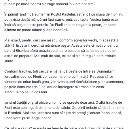
punem pe masă pentru a atrage norocul în viața noastră?
În primul rând încă suntem în Postul Paștelui, astfel că pe masa de Florii nu
pot exista decât mâncăruri fără carne, ouă, sau lapte. Vestea bună este
însă că peștele este permis. De Florii este dezlegare la pește, iar acest
aliment ne poate aduce și alte beneficii.
Mai exact, pentru cei care nu știu, conform scrierilor vechi, în această zi
sfântă, Iisus ar fi cerut să mănânce pește. Acesta este și motivul pentru
care și Biserica oferă ocazia celor care postesc să se delecteze cu un
astfel de preparat. Mai mult de atât, există și o altă regulă care trebuie
știută.
Conform tradiției, toți cei care mănâncă pește de Intrarea Domnului în
Ierusalim, deci de Florii, vor avea mare noroc în viață. Reușesc să se
vindece de orice boală grea, vor avea puteri tămăduitoare și de asemenea,
peștele consumat de Florii aduce înțelegere și armonie în casă.
Tradiții și obiceiuri de Florii
Iar șirul tradițiilor și al obiceiurilor nu se oprește doar aici. O altă tradiție de
Florii este cea legată de ramura de salcie. Creștinii trebuie să ducă ramurile
la Biserică. Mai apoi, acestea sunt sfințite de preoți și aduse înapoi acasă,
unde vor fi puse lângă icoane.
Ce rol are salcia? Aceasta ne ferește de orice boală grea, dar și de spiritele