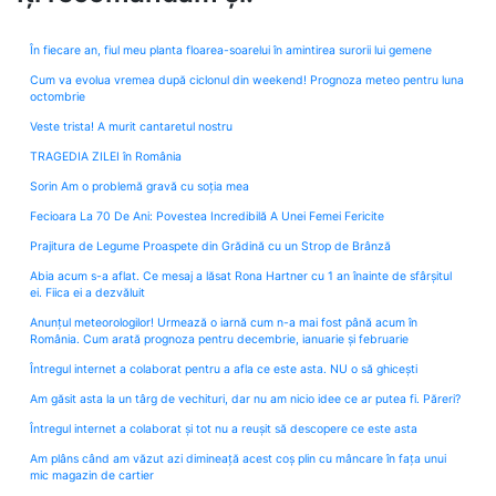
În fiecare an, fiul meu planta floarea-soarelui în amintirea surorii lui gemene
Cum va evolua vremea după ciclonul din weekend! Prognoza meteo pentru luna
octombrie
Veste trista! A murit cantaretul nostru
TRAGEDIA ZILEI în România
Sorin Am o problemă gravă cu soția mea
Fecioara La 70 De Ani: Povestea Incredibilă A Unei Femei Fericite
Prajitura de Legume Proaspete din Grădină cu un Strop de Brânză
Abia acum s-a aflat. Ce mesaj a lăsat Rona Hartner cu 1 an înainte de sfârșitul
ei. Fiica ei a dezvăluit
Anunțul meteorologilor! Urmează o iarnă cum n-a mai fost până acum în
România. Cum arată prognoza pentru decembrie, ianuarie și februarie
Întregul internet a colaborat pentru a afla ce este asta. NU o să ghicești
Am găsit asta la un târg de vechituri, dar nu am nicio idee ce ar putea fi. Păreri?
Întregul internet a colaborat și tot nu a reușit să descopere ce este asta
Am plâns când am văzut azi dimineață acest coș plin cu mâncare în fața unui
mic magazin de cartier