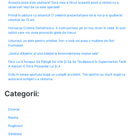
Aceasta poză este uluitoare! Sora mea a făcut această poză și nimeni nu a
observat! Vezi de ce este specială!
Prinsă în pădure cu amantul! O celebră prezentatoare de la noi și-a spulberat
căsnicia de 15 ani
Horoscop Cristina Demetrescu: 4 zodii pornesc pe un nou drum în viață. Ei sunt
nativii care vor avea provocări grele de trecut
Usturoiul, un elixir pentru orhidee. Într-o lună vei avea o mulţime de flori
frumoase!
„Gestul sfâșietor al unui băiețel la înmormântarea mamei sale”
Fiica Lui A Început Să Plângă Să Urle Și Să Se Tăvălească În Supermarket Tatăl
A Așezat-O Între Picioarele Lui Și A
Doliu în lumea sportului după un cumplit accident. Trei sportivi au murit după ce
autocarul echipei s-a răsturna
Categorii:
Diverse
Rețete
Rugăciuni
Sănătate