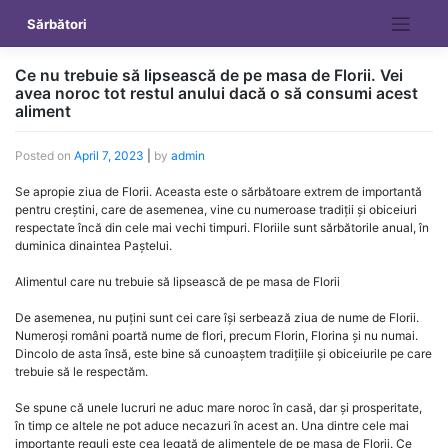
Skip
Sărbători
to
content
Ce nu trebuie să lipsească de pe masa de Florii. Vei
avea noroc tot restul anului dacă o să consumi acest
aliment
Posted on
April 7, 2023
|
by
admin
Se apropie ziua de Florii. Aceasta este o sărbătoare extrem de importantă
pentru creștini, care de asemenea, vine cu numeroase tradiții și obiceiuri
respectate încă din cele mai vechi timpuri. Floriile sunt sărbătorile anual, în
duminica dinaintea Paștelui.
Alimentul care nu trebuie să lipsească de pe masa de Florii
De asemenea, nu puțini sunt cei care își serbează ziua de nume de Florii.
Numeroși români poartă nume de flori, precum Florin, Florina și nu numai.
Dincolo de asta însă, este bine să cunoaștem tradițiile și obiceiurile pe care
trebuie să le respectăm.
Se spune că unele lucruri ne aduc mare noroc în casă, dar și prosperitate,
în timp ce altele ne pot aduce necazuri în acest an. Una dintre cele mai
importante reguli este cea legată de alimentele de pe masa de Florii. Ce