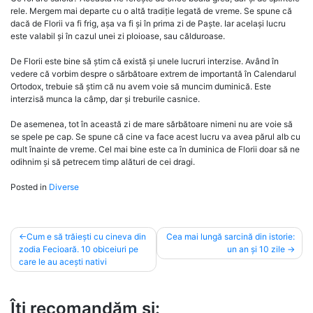
rele. Mergem mai departe cu o altă tradiție legată de vreme. Se spune că
dacă de Florii va fi frig, așa va fi și în prima zi de Paște. Iar același lucru
este valabil și în cazul unei zi ploioase, sau călduroase.
De Florii este bine să știm că există și unele lucruri interzise. Având în
vedere că vorbim despre o sărbătoare extrem de importantă în Calendarul
Ortodox, trebuie să știm că nu avem voie să muncim duminică. Este
interzisă munca la câmp, dar și treburile casnice.
De asemenea, tot în această zi de mare sărbătoare nimeni nu are voie să
se spele pe cap. Se spune că cine va face acest lucru va avea părul alb cu
mult înainte de vreme. Cel mai bine este ca în duminica de Florii doar să ne
odihnim și să petrecem timp alături de cei dragi.
Posted in
Diverse
Post
Cum e să trăiești cu cineva din
Cea mai lungă sarcină din istorie:
zodia Fecioară. 10 obiceiuri pe
un an și 10 zile
navigation
care le au acești nativi
Îți recomandăm și: