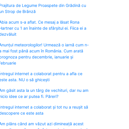
Prajitura de Legume Proaspete din Grădină cu
un Strop de Brânză
Abia acum s-a aflat. Ce mesaj a lăsat Rona
Hartner cu 1 an înainte de sfârșitul ei. Fiica ei a
dezvăluit
Anunțul meteorologilor! Urmează o iarnă cum n-
a mai fost până acum în România. Cum arată
prognoza pentru decembrie, ianuarie și
februarie
Întregul internet a colaborat pentru a afla ce
este asta. NU o să ghicești
Am găsit asta la un târg de vechituri, dar nu am
nicio idee ce ar putea fi. Păreri?
Întregul internet a colaborat și tot nu a reușit să
descopere ce este asta
Am plâns când am văzut azi dimineață acest