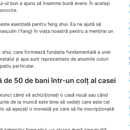
ui-ul bun a ajuns să însemne bună avere. În același
orocire.
 este esențială pentru feng shui. Ea ne ajută să
masculin (Yang) în viața noastră pentru a menține un
 shui, care formează fundația fundamentală a unei
metalul și apa sunt reprezentate de anumite culori
ațiu particular.
de 50 de bani într-un colț al casei
atunci când vă achiziționați o casă nouă sau când
ourile de la muncă este bine să vedeți care este cel
colo să așezați o monedă pe care să fie inscripționată
vit tehnicilor feng-shui, va atrage după sine multă