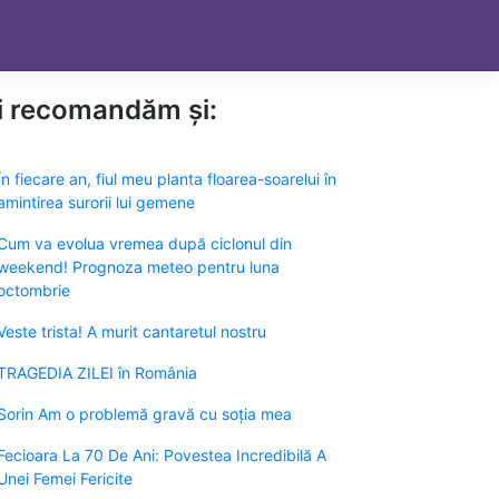
ți recomandăm și:
În fiecare an, fiul meu planta floarea-soarelui în
amintirea surorii lui gemene
Cum va evolua vremea după ciclonul din
weekend! Prognoza meteo pentru luna
octombrie
Veste trista! A murit cantaretul nostru
TRAGEDIA ZILEI în România
Sorin Am o problemă gravă cu soția mea
Fecioara La 70 De Ani: Povestea Incredibilă A
Unei Femei Fericite