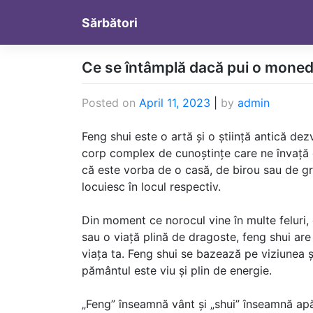
Skip
Sărbători
to
content
Ce se întâmplă dacă pui o monedă
Posted on
April 11, 2023
|
by
admin
Feng shui este o artă și o știință antică de
corp complex de cunoștințe care ne învață c
că este vorba de o casă, de birou sau de g
locuiesc în locul respectiv.
Din moment ce norocul vine în multe feluri,
sau o viață plină de dragoste, feng shui ar
viața ta. Feng shui se bazează pe viziunea și
pământul este viu și plin de energie.
„Feng” înseamnă vânt și „shui” înseamnă apă.