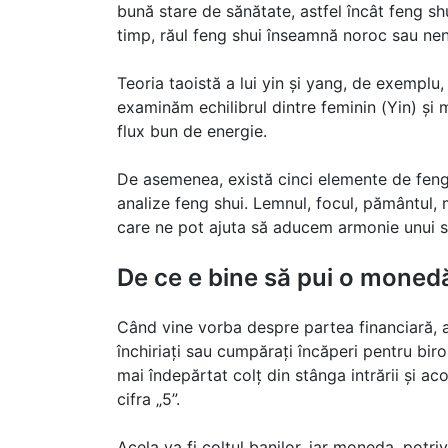
bună stare de sănătate, astfel încât feng sh
timp, răul feng shui înseamnă noroc sau nen
Teoria taoistă a lui yin și yang, de exemplu,
examinăm echilibrul dintre feminin (Yin) și 
flux bun de energie.
De asemenea, există cinci elemente de feng
analize feng shui. Lemnul, focul, pământul, 
care ne pot ajuta să aducem armonie unui sp
De ce e bine să pui o monedă 
Când vine vorba despre partea financiară, 
închiriați sau cumpărați încăperi pentru bir
mai îndepărtat colț din stânga intrării și a
cifra „5”.
Acela va fi colțul banilor, iar moneda, potri