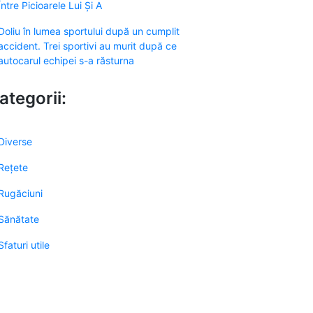
Între Picioarele Lui Și A
Doliu în lumea sportului după un cumplit
accident. Trei sportivi au murit după ce
autocarul echipei s-a răsturna
ategorii:
Diverse
Rețete
Rugăciuni
Sănătate
Sfaturi utile