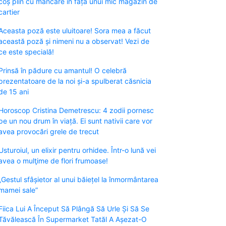
coș plin cu mâncare în fața unui mic magazin de
cartier
Aceasta poză este uluitoare! Sora mea a făcut
această poză și nimeni nu a observat! Vezi de
ce este specială!
Prinsă în pădure cu amantul! O celebră
prezentatoare de la noi și-a spulberat căsnicia
de 15 ani
Horoscop Cristina Demetrescu: 4 zodii pornesc
pe un nou drum în viață. Ei sunt nativii care vor
avea provocări grele de trecut
Usturoiul, un elixir pentru orhidee. Într-o lună vei
avea o mulţime de flori frumoase!
„Gestul sfâșietor al unui băiețel la înmormântarea
mamei sale”
Fiica Lui A Început Să Plângă Să Urle Și Să Se
Tăvălească În Supermarket Tatăl A Așezat-O