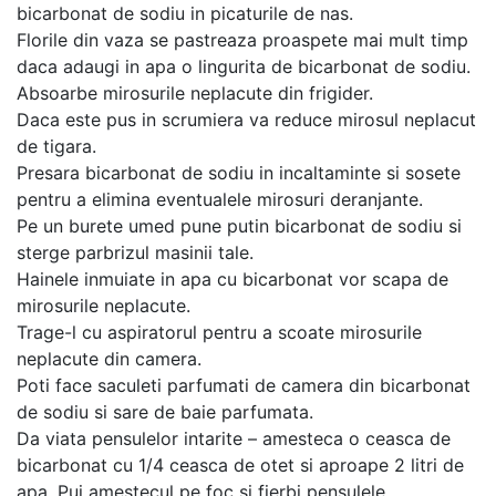
bicarbonat de sodiu in picaturile de nas.
Florile din vaza se pastreaza proaspete mai mult timp
daca adaugi in apa o lingurita de bicarbonat de sodiu.
Absoarbe mirosurile neplacute din frigider.
Daca este pus in scrumiera va reduce mirosul neplacut
de tigara.
Presara bicarbonat de sodiu in incaltaminte si sosete
pentru a elimina eventualele mirosuri deranjante.
Pe un burete umed pune putin bicarbonat de sodiu si
sterge parbrizul masinii tale.
Hainele inmuiate in apa cu bicarbonat vor scapa de
mirosurile neplacute.
Trage-l cu aspiratorul pentru a scoate mirosurile
neplacute din camera.
Poti face saculeti parfumati de camera din bicarbonat
de sodiu si sare de baie parfumata.
Da viata pensulelor intarite – amesteca o ceasca de
bicarbonat cu 1/4 ceasca de otet si aproape 2 litri de
apa. Pui amestecul pe foc si fierbi pensulele.