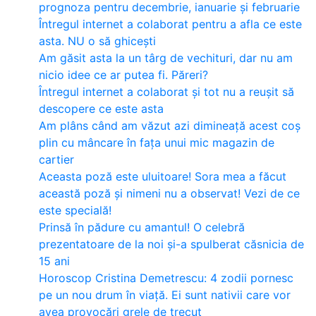
prognoza pentru decembrie, ianuarie și februarie
Întregul internet a colaborat pentru a afla ce este
asta. NU o să ghicești
Am găsit asta la un târg de vechituri, dar nu am
nicio idee ce ar putea fi. Păreri?
Întregul internet a colaborat și tot nu a reușit să
descopere ce este asta
Am plâns când am văzut azi dimineață acest coș
plin cu mâncare în fața unui mic magazin de
cartier
Aceasta poză este uluitoare! Sora mea a făcut
această poză și nimeni nu a observat! Vezi de ce
este specială!
Prinsă în pădure cu amantul! O celebră
prezentatoare de la noi și-a spulberat căsnicia de
15 ani
Horoscop Cristina Demetrescu: 4 zodii pornesc
pe un nou drum în viață. Ei sunt nativii care vor
avea provocări grele de trecut