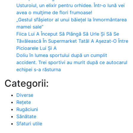
Usturoiul, un elixir pentru orhidee. Într-o lună vei
avea o mulţime de flori frumoase!
„Gestul sfâșietor al unui băiețel la înmormântarea
mamei sale”
Fiica Lui A Început Să Plângă Să Urle Și Să Se
Tăvălească În Supermarket Tatăl A Așezat-O Între
Picioarele Lui Și A
Doliu în lumea sportului după un cumplit
accident. Trei sportivi au murit după ce autocarul
echipei s-a răsturna
Categorii:
Diverse
Rețete
Rugăciuni
Sănătate
Sfaturi utile