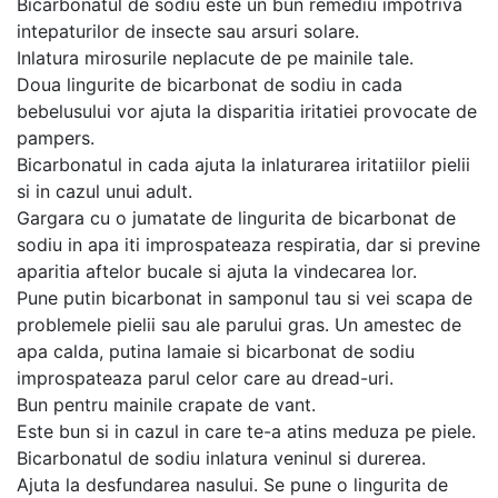
Bicarbonatul de sodiu este un bun remediu impotriva
intepaturilor de insecte sau arsuri solare.
Inlatura mirosurile neplacute de pe mainile tale.
Doua lingurite de bicarbonat de sodiu in cada
bebelusului vor ajuta la disparitia iritatiei provocate de
pampers.
Bicarbonatul in cada ajuta la inlaturarea iritatiilor pielii
si in cazul unui adult.
Gargara cu o jumatate de lingurita de bicarbonat de
sodiu in apa iti improspateaza respiratia, dar si previne
aparitia aftelor bucale si ajuta la vindecarea lor.
Pune putin bicarbonat in samponul tau si vei scapa de
problemele pielii sau ale parului gras. Un amestec de
apa calda, putina lamaie si bicarbonat de sodiu
improspateaza parul celor care au dread-uri.
Bun pentru mainile crapate de vant.
Este bun si in cazul in care te-a atins meduza pe piele.
Bicarbonatul de sodiu inlatura veninul si durerea.
Ajuta la desfundarea nasului. Se pune o lingurita de