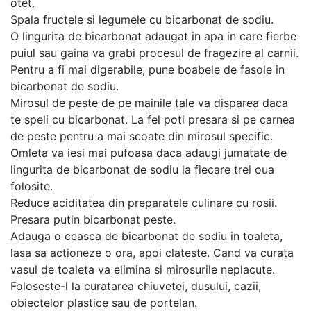
otet.
Spala fructele si legumele cu bicarbonat de sodiu.
O lingurita de bicarbonat adaugat in apa in care fierbe
puiul sau gaina va grabi procesul de fragezire al carnii.
Pentru a fi mai digerabile, pune boabele de fasole in
bicarbonat de sodiu.
Mirosul de peste de pe mainile tale va disparea daca
te speli cu bicarbonat. La fel poti presara si pe carnea
de peste pentru a mai scoate din mirosul specific.
Omleta va iesi mai pufoasa daca adaugi jumatate de
lingurita de bicarbonat de sodiu la fiecare trei oua
folosite.
Reduce aciditatea din preparatele culinare cu rosii.
Presara putin bicarbonat peste.
Adauga o ceasca de bicarbonat de sodiu in toaleta,
lasa sa actioneze o ora, apoi clateste. Cand va curata
vasul de toaleta va elimina si mirosurile neplacute.
Foloseste-l la curatarea chiuvetei, dusului, cazii,
obiectelor plastice sau de portelan.