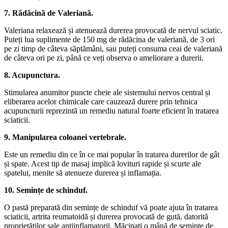
7. Rădăcină de Valeriană.
Valeriana relaxează și atenuează durerea provocată de nervul sciatic.
Puteți lua suplimente de 150 mg de rădăcina de valeriană, de 3 ori
pe zi timp de câteva săptămâni, sau puteți consuma ceai de valeriană
de câteva ori pe zi, până ce veți observa o ameliorare a durerii.
8. Acupunctura.
Stimularea anumitor puncte cheie ale sistemului nervos central și
eliberarea acelor chimicale care cauzează durere prin tehnica
acupuncturii reprezintă un remediu natural foarte eficient în tratarea
sciaticii.
9. Manipularea coloanei vertebrale.
Este un remediu din ce în ce mai popular în tratarea durerilor de gât
și spate. Acest tip de masaj implică lovituri rapide și scurte ale
spatelui, menite să atenueze durerea și inflamația.
10. Semințe de schinduf.
O pastă preparată din semințe de schinduf vă poate ajuta în tratarea
sciaticii, artrita reumatoidă și durerea provocată de gută, datorită
proprietăților sale antiinflamatorii. Măcinați o mână de semințe de