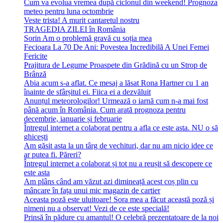
Cum va evolua vremea după ciclonul din weekend! Prognoza
meteo pentru luna octombrie
Veste trista! A murit cantaretul nostru
TRAGEDIA ZILEI în România
Sorin Am o problemă gravă cu soția mea
Fecioara La 70 De Ani: Povestea Incredibilă A Unei Femei
Fericite
Prajitura de Legume Proaspete din Grădină cu un Strop de
Brânză
Abia acum s-a aflat. Ce mesaj a lăsat Rona Hartner cu 1 an
înainte de sfârșitul ei. Fiica ei a dezvăluit
Anunțul meteorologilor! Urmează o iarnă cum n-a mai fost
până acum în România. Cum arată prognoza pentru
decembrie, ianuarie și februarie
Întregul internet a colaborat pentru a afla ce este asta. NU o să
ghicești
Am găsit asta la un târg de vechituri, dar nu am nicio idee ce
ar putea fi. Păreri?
Întregul internet a colaborat și tot nu a reușit să descopere ce
este asta
Am plâns când am văzut azi dimineață acest coș plin cu
mâncare în fața unui mic magazin de cartier
Aceasta poză este uluitoare! Sora mea a făcut această poză și
nimeni nu a observat! Vezi de ce este specială!
Prinsă în pădure cu amantul! O celebră prezentatoare de la noi