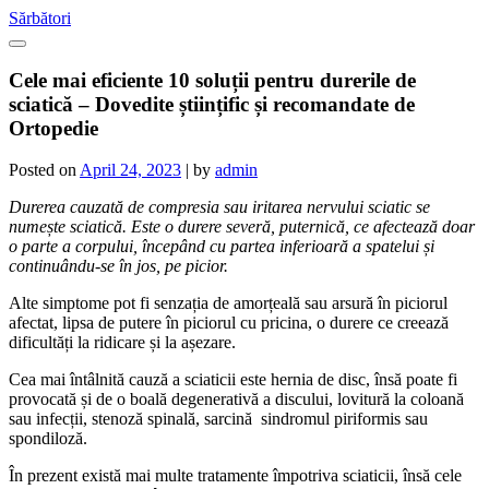
Skip
Sărbători
to
content
Cele mai eficiente 10 soluții pentru durerile de
sciatică – Dovedite științific și recomandate de
Ortopedie
Posted on
April 24, 2023
|
by
admin
Durerea cauzată de compresia sau iritarea nervului sciatic se
numește sciatică. Este o durere severă, puternică, ce afectează doar
o parte a corpului, începând cu partea inferioară a spatelui și
continuându-se în jos, pe picior.
Alte simptome pot fi senzația de amorțeală sau arsură în piciorul
afectat, lipsa de putere în piciorul cu pricina, o durere ce creează
dificultăți la ridicare și la așezare.
Cea mai întâlnită cauză a sciaticii este hernia de disc, însă poate fi
provocată și de o boală degenerativă a discului, lovitură la coloană
sau infecții, stenoză spinală, sarcină sindromul piriformis sau
spondiloză.
În prezent există mai multe tratamente împotriva sciaticii, însă cele