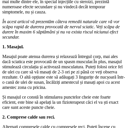
mai multe dintre ele, în special injecțiile cu steroizi, prezintă
numeroase efecte secundare și nu vindecă decât temporar
simptomele, nu și cauza.
În acest articol vă prezentăm câteva remedii naturale care vă vor
scăpa rapid de durerea provocată de nervul sciatic. Veți scăpa de
durere în maxim 6 săptămâni și nu va exista riscul niciunui efect
secundar.
1. Masajul.
Masajul poate atenua durerea și relaxează întregul corp, mai ales
dacă sciatica este provocată de un spasm muscular.În plus, masajul
stimulează circulația și activează musculatura. Puteți folosi orice fel
de ulei cu care să vă masați de 2-3 ori pe zi până ce veți observa
rezultate. O altă opțiune este să adăugați 3 lingurițe de nucșoară într-
o cană de ulei de susan, încălziți amestecul și masați apoi cu acest
amestec zona cu pricina.
Și masajul ce constă în stimularea punctelor cheie este foarte
eficient, este bine să apelați la un fizioterapeut căci el va ști exact
care sunt aceste puncte cheie.
2. Comprese calde sau reci.
Alternați compresele calde cu compresele reci. Puteți începe cu