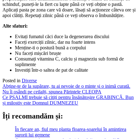
schinduf, puneți-le la fiert cu lapte până ce veți obține o pastă.
Aplicați pasta pe zona care vă doare, lăsați să acționeze câteva ore și
apoi clătiți. Repetați zilnic până ce veți observa o îmbunătățire.
Alte sfaturi:
Evitați fumatul căci duce la degenerarea discului
Faceți exerciții zilnic, dar nu foarte intens
Menține-ti o postură bună a corpului
Nu faceți mișcări bruște
Consumați vitamina C, calciu și magneziu sub formă de
suplimente
Investiți într-o saltea de pat de calitate
Posted in
Diverse
Post
Abține-te de la supărare, tu ai nevoie de o minte și o inimă curată.
Nu îi osândi pe ceilalți, spunea Părintele CLEOPA
navigation
Ce PSALMI trebuie să citiți pentru însănătoșire GRABINCĂ. Bun
și milostiv este Domnul DUMNEZEU
Îți recomandăm și:
În fiecare an, fiul meu planta floarea-soarelui în amintirea
surorii lui gemene