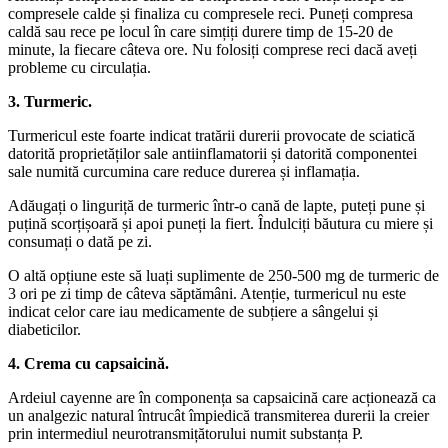
compresele calde și finaliza cu compresele reci. Puneți compresa
caldă sau rece pe locul în care simțiți durere timp de 15-20 de
minute, la fiecare câteva ore. Nu folosiți comprese reci dacă aveți
probleme cu circulația.
3. Turmeric.
Turmericul este foarte indicat tratării durerii provocate de sciatică
datorită proprietăților sale antiinflamatorii și datorită componentei
sale numită curcumina care reduce durerea și inflamația.
Adăugați o linguriță de turmeric într-o cană de lapte, puteți pune și
puțină scorțișoară și apoi puneți la fiert. Îndulciți băutura cu miere și
consumați o dată pe zi.
O altă opțiune este să luați suplimente de 250-500 mg de turmeric de
3 ori pe zi timp de câteva săptămâni. Atenție, turmericul nu este
indicat celor care iau medicamente de subțiere a sângelui și
diabeticilor.
4. Crema cu capsaicină.
Ardeiul cayenne are în componența sa capsaicină care acționează ca
un analgezic natural întrucât împiedică transmiterea durerii la creier
prin intermediul neurotransmițătorului numit substanța P.