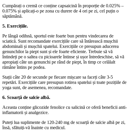
Cumpărați o cremă ce conține capsaicină în proporție de 0.025% –
0.075% și aplicați-o pe zona cu durere de 4 ori pe zi, cel puțin o
săptămână.
5. Exercițiile.
Pe lângă odihnă, sportul este foarte bun pentru vindecarea de
sciatică. Sunt recomandate exercițiile care să întărească mușchii
abdominali și mușchii spatelui. Exercițiile ce presupun aducerea
genunchilor la piept sunt și ele foarte eficiente. Trebuie să vă
întindeți pe o saltea cu picioarele întinse și ușor întredeschise, să vă
apropiați câte un genunchi pe rând de piept, în timp ce celălalt
rămâne întins pe podea.
Stații câte 20 de secunde pe fiecare mișcare sa faceți câte 3-5
repetări. Exercițiile care presupun rotirea spatelui și toate pozițiile de
yoga sunt, de asemenea, recomandate.
6. Scoarță de salcie albă.
Aceasta conține glicozide fenolice cu salicină ce oferă beneficii anti-
inflamatorii și analgezice.
Puteți lua suplimente de 120-240 mg de scoarță de salcie albă pe zi,
însă, sfătuiți-vă înainte cu medicul.