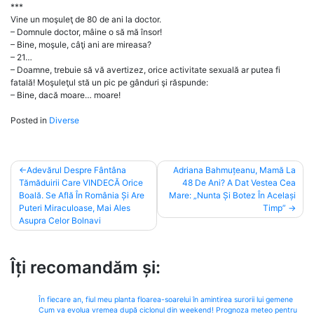
***
Vine un moşuleţ de 80 de ani la doctor.
– Domnule doctor, mâine o să mă însor!
– Bine, moşule, câţi ani are mireasa?
– 21…
– Doamne, trebuie să vă avertizez, orice activitate sexuală ar putea fi
fatală! Moşuleţul stă un pic pe gânduri şi răspunde:
– Bine, dacă moare… moare!
Posted in
Diverse
Post
Adevărul Despre Fântâna
Adriana Bahmuțeanu, Mamă La
Tămăduirii Care VINDECĂ Orice
48 De Ani? A Dat Vestea Cea
navigation
Boală. Se Află În România Și Are
Mare: „Nunta Și Botez În Același
Puteri Miraculoase, Mai Ales
Timp”
Asupra Celor Bolnavi
Îți recomandăm și:
În fiecare an, fiul meu planta floarea-soarelui în amintirea surorii lui gemene
Cum va evolua vremea după ciclonul din weekend! Prognoza meteo pentru