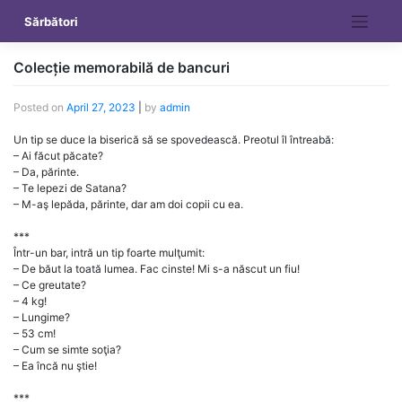
Skip
Sărbători
to
content
Colecție memorabilă de bancuri
Posted on
April 27, 2023
|
by
admin
Un tip se duce la biserică să se spovedească. Preotul îl întreabă:
– Ai făcut păcate?
– Da, părinte.
– Te lepezi de Satana?
– M-aş lepăda, părinte, dar am doi copii cu ea.
***
Într-un bar, intră un tip foarte mulţumit:
– De băut la toată lumea. Fac cinste! Mi s-a născut un fiu!
– Ce greutate?
– 4 kg!
– Lungime?
– 53 cm!
– Cum se simte soţia?
– Ea încă nu ştie!
***