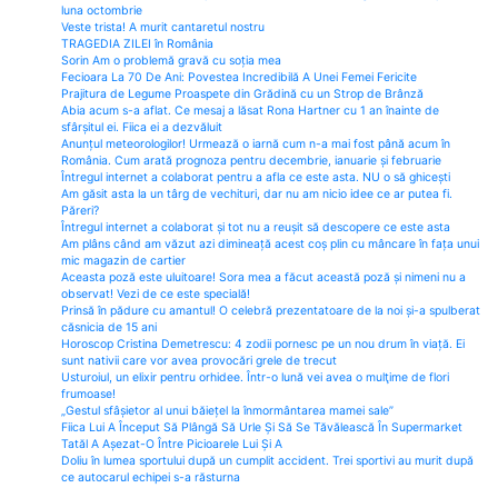
luna octombrie
Veste trista! A murit cantaretul nostru
TRAGEDIA ZILEI în România
Sorin Am o problemă gravă cu soția mea
Fecioara La 70 De Ani: Povestea Incredibilă A Unei Femei Fericite
Prajitura de Legume Proaspete din Grădină cu un Strop de Brânză
Abia acum s-a aflat. Ce mesaj a lăsat Rona Hartner cu 1 an înainte de
sfârșitul ei. Fiica ei a dezvăluit
Anunțul meteorologilor! Urmează o iarnă cum n-a mai fost până acum în
România. Cum arată prognoza pentru decembrie, ianuarie și februarie
Întregul internet a colaborat pentru a afla ce este asta. NU o să ghicești
Am găsit asta la un târg de vechituri, dar nu am nicio idee ce ar putea fi.
Păreri?
Întregul internet a colaborat și tot nu a reușit să descopere ce este asta
Am plâns când am văzut azi dimineață acest coș plin cu mâncare în fața unui
mic magazin de cartier
Aceasta poză este uluitoare! Sora mea a făcut această poză și nimeni nu a
observat! Vezi de ce este specială!
Prinsă în pădure cu amantul! O celebră prezentatoare de la noi și-a spulberat
căsnicia de 15 ani
Horoscop Cristina Demetrescu: 4 zodii pornesc pe un nou drum în viață. Ei
sunt nativii care vor avea provocări grele de trecut
Usturoiul, un elixir pentru orhidee. Într-o lună vei avea o mulţime de flori
frumoase!
„Gestul sfâșietor al unui băiețel la înmormântarea mamei sale”
Fiica Lui A Început Să Plângă Să Urle Și Să Se Tăvălească În Supermarket
Tatăl A Așezat-O Între Picioarele Lui Și A
Doliu în lumea sportului după un cumplit accident. Trei sportivi au murit după
ce autocarul echipei s-a răsturna