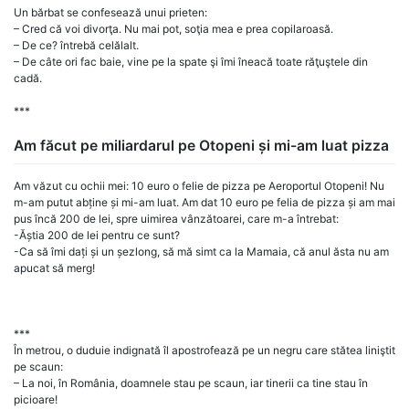
Un bărbat se confesează unui prieten:
– Cred că voi divorţa. Nu mai pot, soţia mea e prea copilaroasă.
– De ce? întrebă celălalt.
– De câte ori fac baie, vine pe la spate şi îmi îneacă toate răţuştele din
cadă.
***
Am făcut pe miliardarul pe Otopeni și mi-am luat pizza
Am văzut cu ochii mei: 10 euro o felie de pizza pe Aeroportul Otopeni! Nu
m-am putut abține și mi-am luat. Am dat 10 euro pe felia de pizza și am mai
pus încă 200 de lei, spre uimirea vânzătoarei, care m-a întrebat:
-Ăștia 200 de lei pentru ce sunt?
-Ca să îmi dați și un șezlong, să mă simt ca la Mamaia, că anul ăsta nu am
apucat să merg!
***
În metrou, o duduie indignată îl apostrofează pe un negru care stătea liniştit
pe scaun:
– La noi, în România, doamnele stau pe scaun, iar tinerii ca tine stau în
picioare!