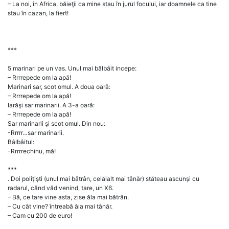
– La noi, în Africa, băieţii ca mine stau în jurul focului, iar doamnele ca tine
stau în cazan, la fiert!
***
5 marinari pe un vas. Unul mai bâlbâit incepe:
– Rrrrepede om la apă!
Marinari sar, scot omul. A doua oară:
– Rrrrepede om la apă!
Iarăşi sar marinarii. A 3-a oară:
– Rrrrepede om la apă!
Sar marinarii şi scot omul. Din nou:
-Rrrrr…sar marinarii.
Bâlbâitul:
-Rrrrrechinu, mă!
***
. Doi poliţişti (unul mai bătrân, celălalt mai tânăr) stăteau ascunşi cu
radarul, când văd venind, tare, un X6.
– Bă, ce tare vine asta, zise ăla mai bătrân.
– Cu cât vine? întreabă ăla mai tânăr.
– Cam cu 200 de euro!